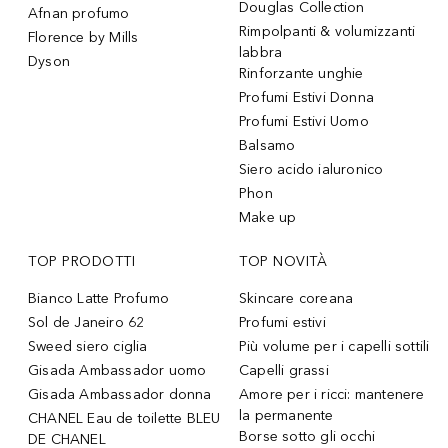
Douglas Collection
Afnan profumo
Rimpolpanti & volumizzanti
Florence by Mills
labbra
Dyson
Rinforzante unghie
Profumi Estivi Donna
Profumi Estivi Uomo
Balsamo
Siero acido ialuronico
Phon
Make up
TOP PRODOTTI
TOP NOVITÀ
Bianco Latte Profumo
Skincare coreana
Sol de Janeiro 62
Profumi estivi
Sweed siero ciglia
Più volume per i capelli sottili
Gisada Ambassador uomo
Capelli grassi
Gisada Ambassador donna
Amore per i ricci: mantenere
la permanente
CHANEL Eau de toilette BLEU
Borse sotto gli occhi
DE CHANEL