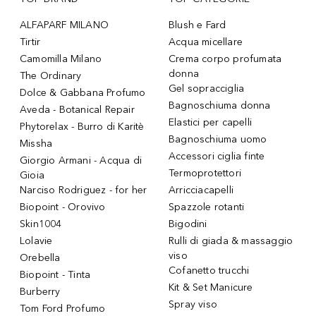
ALFAPARF MILANO
Blush e Fard
Tirtir
Acqua micellare
Camomilla Milano
Crema corpo profumata
donna
The Ordinary
Gel sopracciglia
Dolce & Gabbana Profumo
Bagnoschiuma donna
Aveda - Botanical Repair
Elastici per capelli
Phytorelax - Burro di Karitè
Bagnoschiuma uomo
Missha
Accessori ciglia finte
Giorgio Armani - Acqua di
Termoprotettori
Gioia
Narciso Rodriguez - for her
Arricciacapelli
Biopoint - Orovivo
Spazzole rotanti
Skin1004
Bigodini
Lolavie
Rulli di giada & massaggio
viso
Orebella
Cofanetto trucchi
Biopoint - Tinta
Kit & Set Manicure
Burberry
Spray viso
Tom Ford Profumo