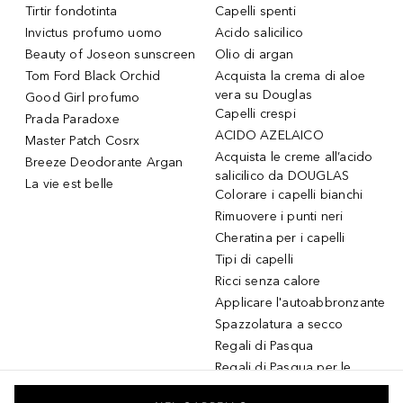
Tirtir fondotinta
Capelli spenti
Invictus profumo uomo
Acido salicilico
Beauty of Joseon sunscreen
Olio di argan
Tom Ford Black Orchid
Acquista la crema di aloe
vera su Douglas
Good Girl profumo
Capelli crespi
Prada Paradoxe
ACIDO AZELAICO
Master Patch Cosrx
Acquista le creme all’acido
Breeze Deodorante Argan
salicilico da DOUGLAS
La vie est belle
Colorare i capelli bianchi
Rimuovere i punti neri
Cheratina per i capelli
Tipi di capelli
Ricci senza calore
Applicare l'autoabbronzante
Spazzolatura a secco
Regali di Pasqua
Regali di Pasqua per le
donne