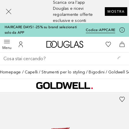
Scarica ora l'app
[navigation.slideout.screenreader]
Douglas e ricevi
MOSTRA
regolarmente offerte
esclusive e sconti
HAIRCARE DAYS! -25% su brand selezionati
Codice:
APPCARE
solo da APP
A Douglas Home
Alla Mia Li
Apri menu
Al Mio Account
Al 
Menu
Torna indietro
Esegui ricerca
Homepage
Capelli
Strumenti per lo styling
Bigodini
Goldwell Se