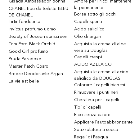
Gisada Ambassador donna
Amore per i ricci: mantenere
la permanente
CHANEL Eau de toilette BLEU
Borse sotto gli occhi
DE CHANEL
Tirtir fondotinta
Capelli spenti
Invictus profumo uomo
Acido salicilico
Beauty of Joseon sunscreen
Olio di argan
Tom Ford Black Orchid
Acquista la crema di aloe
vera su Douglas
Good Girl profumo
Capelli crespi
Prada Paradoxe
ACIDO AZELAICO
Master Patch Cosrx
Acquista le creme all’acido
Breeze Deodorante Argan
salicilico da DOUGLAS
La vie est belle
Colorare i capelli bianchi
Rimuovere i punti neri
Cheratina per i capelli
Tipi di capelli
Ricci senza calore
Applicare l'autoabbronzante
Spazzolatura a secco
Regali di Pasqua