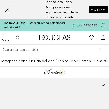
Scarica ora l'app
[navigation.slideout.screenreader]
Douglas e ricevi
MOSTRA
regolarmente offerte
esclusive e sconti
HAIRCARE DAYS! -25% su brand selezionati
Codice:
APPCARE
solo da APP
A Douglas Home
Alla Mia Li
Apri menu
Al Mio Account
Al 
Menu
Torna indietro
Esegui ricerca
Homepage
Viso
Pulizia del viso
Tonico viso
Benton Guava 70 