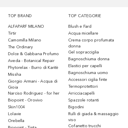
TOP BRAND
TOP CATEGORIE
ALFAPARF MILANO
Blush e Fard
Tirtir
Acqua micellare
Camomilla Milano
Crema corpo profumata
donna
The Ordinary
Gel sopracciglia
Dolce & Gabbana Profumo
Bagnoschiuma donna
Aveda - Botanical Repair
Elastici per capelli
Phytorelax - Burro di Karitè
Bagnoschiuma uomo
Missha
Accessori ciglia finte
Giorgio Armani - Acqua di
Termoprotettori
Gioia
Narciso Rodriguez - for her
Arricciacapelli
Biopoint - Orovivo
Spazzole rotanti
Skin1004
Bigodini
Lolavie
Rulli di giada & massaggio
viso
Orebella
Cofanetto trucchi
Biopoint - Tinta