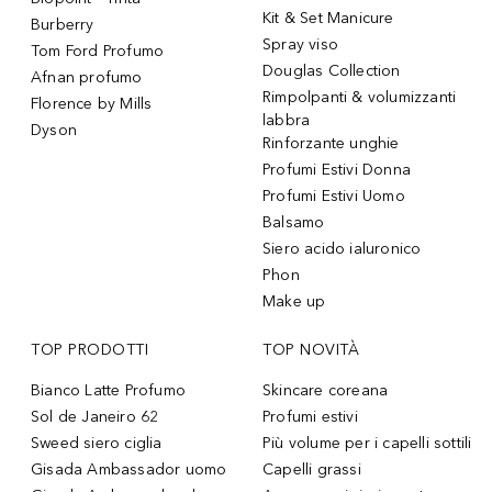
Kit & Set Manicure
Burberry
Spray viso
Tom Ford Profumo
Douglas Collection
Afnan profumo
Rimpolpanti & volumizzanti
Florence by Mills
labbra
Dyson
Rinforzante unghie
Profumi Estivi Donna
Profumi Estivi Uomo
Balsamo
Siero acido ialuronico
Phon
Make up
TOP PRODOTTI
TOP NOVITÀ
Bianco Latte Profumo
Skincare coreana
Sol de Janeiro 62
Profumi estivi
Sweed siero ciglia
Più volume per i capelli sottili
Gisada Ambassador uomo
Capelli grassi