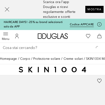
Scarica ora l'app
[navigation.slideout.screenreader]
Douglas e ricevi
MOSTRA
regolarmente offerte
esclusive e sconti
HAIRCARE DAYS! -25% su brand selezionati
Codice:
APPCARE
solo da APP
A Douglas Home
Alla Mia Li
Apri menu
Al Mio Account
Al 
Menu
Torna indietro
Esegui ricerca
Homepage
Corpo
Protezione solare
Creme solari
SKIN1004 Ma