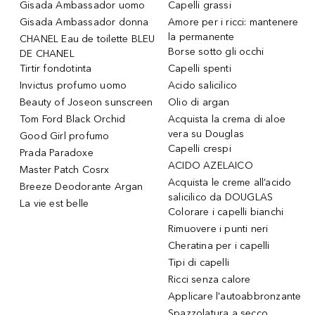
Gisada Ambassador uomo
Capelli grassi
Gisada Ambassador donna
Amore per i ricci: mantenere
la permanente
CHANEL Eau de toilette BLEU
Borse sotto gli occhi
DE CHANEL
Tirtir fondotinta
Capelli spenti
Invictus profumo uomo
Acido salicilico
Beauty of Joseon sunscreen
Olio di argan
Tom Ford Black Orchid
Acquista la crema di aloe
vera su Douglas
Good Girl profumo
Capelli crespi
Prada Paradoxe
ACIDO AZELAICO
Master Patch Cosrx
Acquista le creme all’acido
Breeze Deodorante Argan
salicilico da DOUGLAS
La vie est belle
Colorare i capelli bianchi
Rimuovere i punti neri
Cheratina per i capelli
Tipi di capelli
Ricci senza calore
Applicare l'autoabbronzante
Spazzolatura a secco