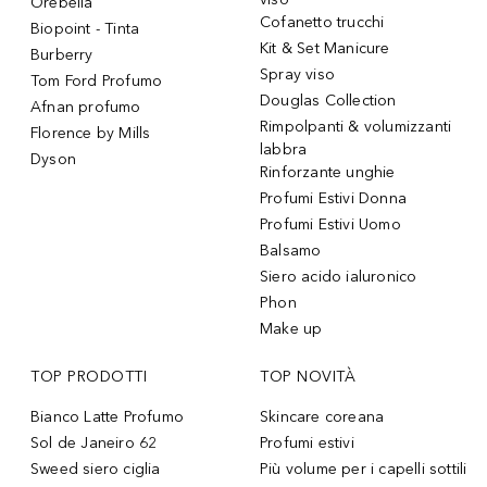
Orebella
Cofanetto trucchi
Biopoint - Tinta
Kit & Set Manicure
Burberry
Spray viso
Tom Ford Profumo
Douglas Collection
Afnan profumo
Rimpolpanti & volumizzanti
Florence by Mills
labbra
Dyson
Rinforzante unghie
Profumi Estivi Donna
Profumi Estivi Uomo
Balsamo
Siero acido ialuronico
Phon
Make up
TOP PRODOTTI
TOP NOVITÀ
Bianco Latte Profumo
Skincare coreana
Sol de Janeiro 62
Profumi estivi
Sweed siero ciglia
Più volume per i capelli sottili