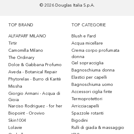
©
2026
Douglas Italia S.p.A.
TOP BRAND
TOP CATEGORIE
ALFAPARF MILANO
Blush e Fard
Tirtir
Acqua micellare
Camomilla Milano
Crema corpo profumata
donna
The Ordinary
Gel sopracciglia
Dolce & Gabbana Profumo
Bagnoschiuma donna
Aveda - Botanical Repair
Elastici per capelli
Phytorelax - Burro di Karitè
Bagnoschiuma uomo
Missha
Accessori ciglia finte
Giorgio Armani - Acqua di
Termoprotettori
Gioia
Narciso Rodriguez - for her
Arricciacapelli
Biopoint - Orovivo
Spazzole rotanti
Skin1004
Bigodini
Lolavie
Rulli di giada & massaggio
viso