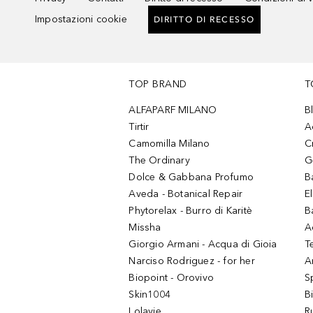
Impostazioni cookie
DIRITTO DI RECESSO
TOP BRAND
T
ALFAPARF MILANO
B
Tirtir
A
Camomilla Milano
C
The Ordinary
G
Dolce & Gabbana Profumo
B
Aveda - Botanical Repair
El
Phytorelax - Burro di Karitè
B
Missha
A
Giorgio Armani - Acqua di Gioia
T
Narciso Rodriguez - for her
Ar
Biopoint - Orovivo
S
Skin1004
B
Lolavie
R