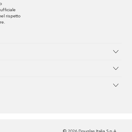
no
ufficiale
el rispetto
re.
©
2026
Douglas Italia S.p.A.