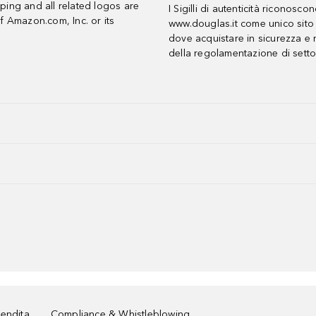
ing and all related logos are
I Sigilli di autenticità riconosco
f Amazon.com, Inc. or its
www.douglas.it come unico sito 
dove acquistare in sicurezza e n
della regolamentazione di setto
vendita
Compliance & Whistleblowing