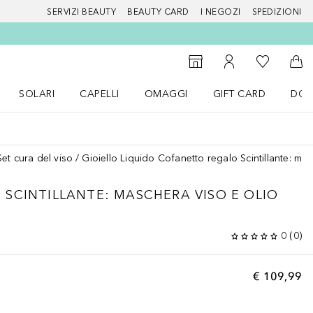
SERVIZI BEAUTY
BEAUTY CARD
I NEGOZI
SPEDIZIONI
Alla Mia Li
Storefinder
Al Mio Account
Al 
SOLARI
CAPELLI
OMAGGI
GIFT CARD
DOU
nu Make up
Apri il menu SOLARI
Apri il menu Capelli
Apri il menu OMAGGI
Set cura del viso
Gioiello Liquido Cofanetto regalo Scintillante: mas
SCINTILLANTE: MASCHERA VISO E OLIO
0
(
0
)
€ 109,99