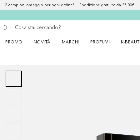
2 campioni omaggio per ogni ordine* Spedizione gratuita da 35,00€
Torna indietro
Esegui ricerca
PROMO
NOVITÀ
MARCHI
PROFUMI
K-BEAUT
Apri il menu PROMO
Apri il menu NOVITÀ
Apri il menu MARCHI
Apri il menu Profumi
Apri il 