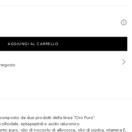
AGGIUNGI AL CARRELLO
n negozio
o composto da due prodotti della linea “Oro Puro”
colloidale, eptapeptidi e acido ialuronico
ento puro, olio di nocciolo di albicocca, olio di jojoba, vitamina E,