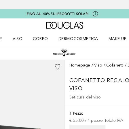
FINO AL -40% SUI PRODOTTI SOLARI
A Douglas Home
Y
VISO
CORPO
DERMOCOSMETICA
MAKE UP
menu K-BEAUTY
Apri il menu Viso
Apri il menu Corpo
Apri il menu DERMOCOSMETICA
Apri il me
Homepage
Viso
Cofanetti
COFANETTO REGALO 
VISO
Set cura del viso
1 Pezzo
€ 55,00
 / 
1
pezzo
Totale IVA