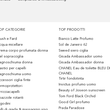
OP CATEGORIE
TOP PRODOTTI
lush e Fard
Bianco Latte Profumo
cqua micellare
Sol de Janeiro 62
rema corpo profumata donna
Sweed siero ciglia
el sopracciglia
Gisada Ambassador uomo
agnoschiuma donna
Gisada Ambassador donna
astici per capelli
CHANEL Eau de toilette BLEU D
CHANEL
agnoschiuma uomo
Tirtir fondotinta
ccessori ciglia finte
Invictus profumo uomo
ermoprotettori
Beauty of Joseon sunscreen
ricciacapelli
Tom Ford Black Orchid
pazzole rotanti
Good Girl profumo
igodini
Prada Paradoxe
ulli di giada & massaggio viso