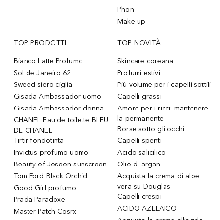
Phon
Make up
TOP PRODOTTI
TOP NOVITÀ
Bianco Latte Profumo
Skincare coreana
Sol de Janeiro 62
Profumi estivi
Sweed siero ciglia
Più volume per i capelli sottili
Gisada Ambassador uomo
Capelli grassi
Gisada Ambassador donna
Amore per i ricci: mantenere
la permanente
CHANEL Eau de toilette BLEU
Borse sotto gli occhi
DE CHANEL
Tirtir fondotinta
Capelli spenti
Invictus profumo uomo
Acido salicilico
Beauty of Joseon sunscreen
Olio di argan
Tom Ford Black Orchid
Acquista la crema di aloe
vera su Douglas
Good Girl profumo
Capelli crespi
Prada Paradoxe
ACIDO AZELAICO
Master Patch Cosrx