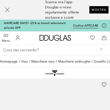
Scarica ora l'app
[navigation.slideout.screenreader]
Douglas e ricevi
MOSTRA
regolarmente offerte
esclusive e sconti
HAIRCARE DAYS! -25% su brand selezionati
Codice:
APPCARE
solo da APP
A Douglas Home
Alla Mia Li
Apri menu
Al Mio Account
Al 
Menu
Torna indietro
Esegui ricerca
Homepage
Viso
Maschere viso
Maschere antirughe
Gioiello 