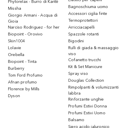
Phytorelax - Burro di Karitè
Bagnoschiuma uomo
Missha
Accessori ciglia finte
Giorgio Armani - Acqua di
Termoprotettori
Gioia
Narciso Rodriguez - for her
Arricciacapelli
Biopoint - Orovivo
Spazzole rotanti
Skin1004
Bigodini
Lolavie
Rulli di giada & massaggio
viso
Orebella
Cofanetto trucchi
Biopoint - Tinta
Kit & Set Manicure
Burberry
Spray viso
Tom Ford Profumo
Douglas Collection
Afnan profumo
Rimpolpanti & volumizzanti
Florence by Mills
labbra
Dyson
Rinforzante unghie
Profumi Estivi Donna
Profumi Estivi Uomo
Balsamo
Siero acido ialuronico