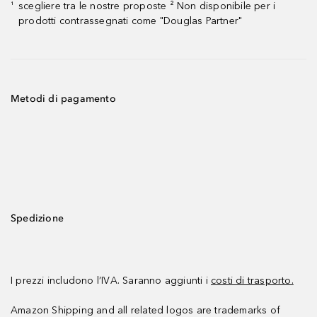
scegliere tra le nostre proposte ² Non disponibile per i
¹
prodotti contrassegnati come "Douglas Partner"
Metodi di pagamento
Spedizione
I prezzi includono l’IVA. Saranno aggiunti i
costi di trasporto.
Amazon Shipping and all related logos are trademarks of