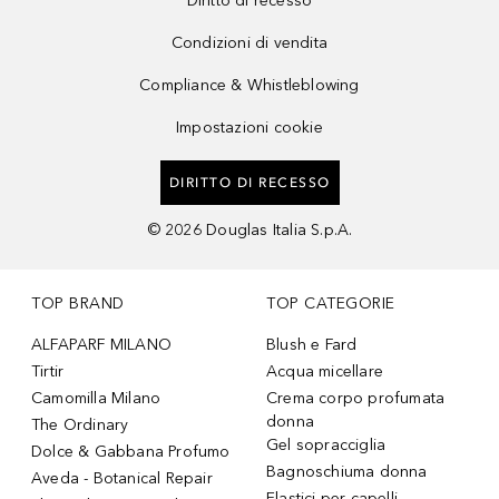
Diritto di recesso
Condizioni di vendita
Compliance & Whistleblowing
Impostazioni cookie
DIRITTO DI RECESSO
©
2026
Douglas Italia S.p.A.
TOP BRAND
TOP CATEGORIE
ALFAPARF MILANO
Blush e Fard
Tirtir
Acqua micellare
Camomilla Milano
Crema corpo profumata
donna
The Ordinary
Gel sopracciglia
Dolce & Gabbana Profumo
Bagnoschiuma donna
Aveda - Botanical Repair
Elastici per capelli