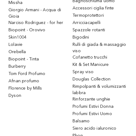
Bagnoschiuma uomo
Missha
Accessori ciglia finte
Giorgio Armani - Acqua di
Termoprotettori
Gioia
Narciso Rodriguez - for her
Arricciacapelli
Biopoint - Orovivo
Spazzole rotanti
Skin1004
Bigodini
Lolavie
Rulli di giada & massaggio
viso
Orebella
Cofanetto trucchi
Biopoint - Tinta
Kit & Set Manicure
Burberry
Spray viso
Tom Ford Profumo
Douglas Collection
Afnan profumo
Rimpolpanti & volumizzanti
Florence by Mills
labbra
Dyson
Rinforzante unghie
Profumi Estivi Donna
Profumi Estivi Uomo
Balsamo
Siero acido ialuronico
Phon