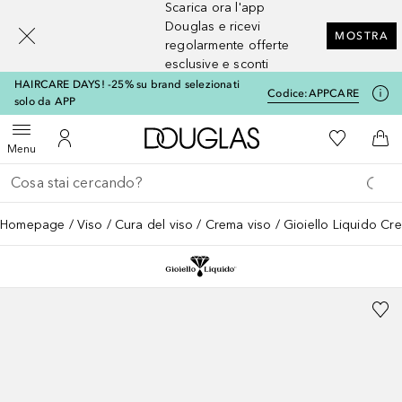
Scarica ora l'app
[navigation.slideout.screenreader]
Douglas e ricevi
MOSTRA
regolarmente offerte
esclusive e sconti
HAIRCARE DAYS! -25% su brand selezionati
Codice:
APPCARE
solo da APP
A Douglas Home
Alla Mia Li
Apri menu
Al Mio Account
Al 
Menu
Torna indietro
Esegui ricerca
Homepage
Viso
Cura del viso
Crema viso
Gioiello Liquido Cr