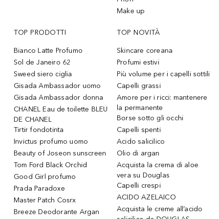
Make up
TOP PRODOTTI
TOP NOVITÀ
Bianco Latte Profumo
Skincare coreana
Sol de Janeiro 62
Profumi estivi
Sweed siero ciglia
Più volume per i capelli sottili
Gisada Ambassador uomo
Capelli grassi
Gisada Ambassador donna
Amore per i ricci: mantenere
la permanente
CHANEL Eau de toilette BLEU
Borse sotto gli occhi
DE CHANEL
Tirtir fondotinta
Capelli spenti
Invictus profumo uomo
Acido salicilico
Beauty of Joseon sunscreen
Olio di argan
Tom Ford Black Orchid
Acquista la crema di aloe
vera su Douglas
Good Girl profumo
Capelli crespi
Prada Paradoxe
ACIDO AZELAICO
Master Patch Cosrx
Acquista le creme all’acido
Breeze Deodorante Argan