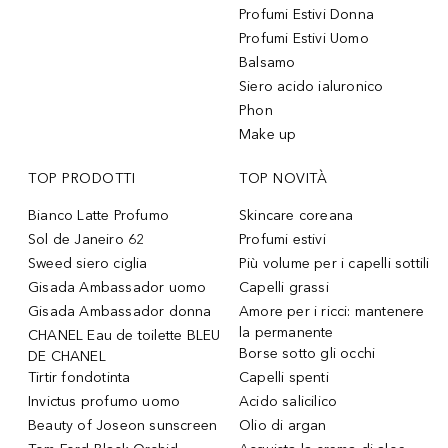
Profumi Estivi Donna
Profumi Estivi Uomo
Balsamo
Siero acido ialuronico
Phon
Make up
TOP PRODOTTI
TOP NOVITÀ
Bianco Latte Profumo
Skincare coreana
Sol de Janeiro 62
Profumi estivi
Sweed siero ciglia
Più volume per i capelli sottili
Gisada Ambassador uomo
Capelli grassi
Gisada Ambassador donna
Amore per i ricci: mantenere
la permanente
CHANEL Eau de toilette BLEU
Borse sotto gli occhi
DE CHANEL
Tirtir fondotinta
Capelli spenti
Invictus profumo uomo
Acido salicilico
Beauty of Joseon sunscreen
Olio di argan