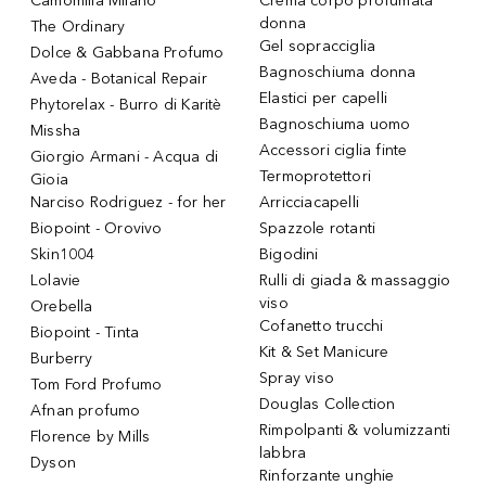
Camomilla Milano
Crema corpo profumata
donna
The Ordinary
Gel sopracciglia
Dolce & Gabbana Profumo
Bagnoschiuma donna
Aveda - Botanical Repair
Elastici per capelli
Phytorelax - Burro di Karitè
Bagnoschiuma uomo
Missha
Accessori ciglia finte
Giorgio Armani - Acqua di
Termoprotettori
Gioia
Narciso Rodriguez - for her
Arricciacapelli
Biopoint - Orovivo
Spazzole rotanti
Skin1004
Bigodini
Lolavie
Rulli di giada & massaggio
viso
Orebella
Cofanetto trucchi
Biopoint - Tinta
Kit & Set Manicure
Burberry
Spray viso
Tom Ford Profumo
Douglas Collection
Afnan profumo
Rimpolpanti & volumizzanti
Florence by Mills
labbra
Dyson
Rinforzante unghie