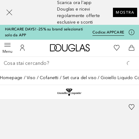
Scarica ora l'app
[navigation.slideout.screenreader]
Douglas e ricevi
MOSTRA
regolarmente offerte
esclusive e sconti
HAIRCARE DAYS! -25% su brand selezionati
Codice:
APPCARE
solo da APP
A Douglas Home
Alla Mia Li
Apri menu
Al Mio Account
Al 
Menu
Torna indietro
Esegui ricerca
Homepage
Viso
Cofanetti
Set cura del viso
Gioiello Liquido Co