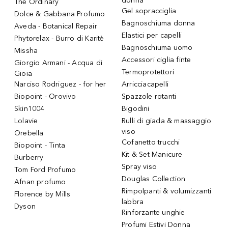
donna
The Ordinary
Gel sopracciglia
Dolce & Gabbana Profumo
Bagnoschiuma donna
Aveda - Botanical Repair
Elastici per capelli
Phytorelax - Burro di Karitè
Bagnoschiuma uomo
Missha
Accessori ciglia finte
Giorgio Armani - Acqua di
Termoprotettori
Gioia
Narciso Rodriguez - for her
Arricciacapelli
Biopoint - Orovivo
Spazzole rotanti
Skin1004
Bigodini
Lolavie
Rulli di giada & massaggio
viso
Orebella
Cofanetto trucchi
Biopoint - Tinta
Kit & Set Manicure
Burberry
Spray viso
Tom Ford Profumo
Douglas Collection
Afnan profumo
Rimpolpanti & volumizzanti
Florence by Mills
labbra
Dyson
Rinforzante unghie
Profumi Estivi Donna