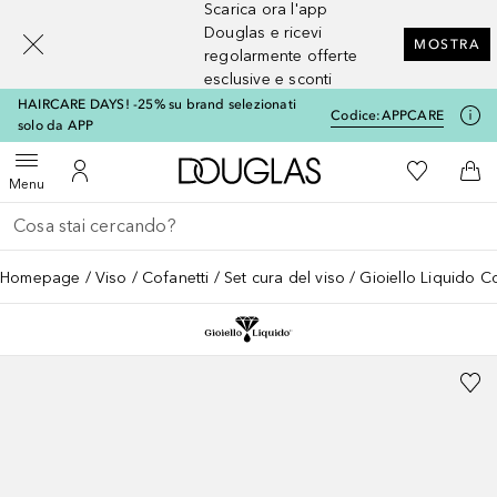
Scarica ora l'app
[navigation.slideout.screenreader]
Douglas e ricevi
MOSTRA
regolarmente offerte
esclusive e sconti
HAIRCARE DAYS! -25% su brand selezionati
Codice:
APPCARE
solo da APP
A Douglas Home
Alla Mia Li
Apri menu
Al Mio Account
Al 
Menu
Torna indietro
Esegui ricerca
Homepage
Viso
Cofanetti
Set cura del viso
Gioiello Liquido C