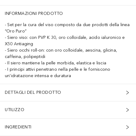
 CITRONELLOL, XANTHAN GUM, PROPANEDIOL, ANISE ALCOHOL, C
INFORMAZIONI PRODOTTO
Set per la cura del viso composto da due prodotti della linea
“Oro Puro”
Siero viso: con PVP K 30, oro colloidale, acido ialuronico e
X50 Antiaging
Siero occhi roll-on: con oro colloidale, aescina, glicina,
caffeina, polipeptidi
Il siero mantiene la pelle morbida, elastica e liscia
I principi attivi penetrano nella pelle e le forniscono
un'idratazione intensa e duratura
DETTAGLI DEL PRODOTTO
UTILIZZO
INGREDIENTI