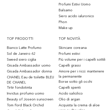
Profumi Estivi Uomo
Balsamo
Siero acido ialuronico
Phon
Make up
TOP PRODOTTI
TOP NOVITÀ
Bianco Latte Profumo
Skincare coreana
Sol de Janeiro 62
Profumi estivi
Sweed siero ciglia
Più volume per i capelli sottili
Gisada Ambassador uomo
Capelli grassi
Gisada Ambassador donna
Amore per i ricci: mantenere
la permanente
CHANEL Eau de toilette BLEU
Borse sotto gli occhi
DE CHANEL
Tirtir fondotinta
Capelli spenti
Invictus profumo uomo
Acido salicilico
Beauty of Joseon sunscreen
Olio di argan
Tom Ford Black Orchid
Acquista la crema di aloe