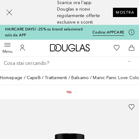
Scarica ora l'app
[navigation.slideout.screenreader]
Douglas e ricevi
MOSTRA
regolarmente offerte
esclusive e sconti
HAIRCARE DAYS! -25% su brand selezionati
Codice:
APPCARE
solo da APP
A Douglas Home
Alla Mia Li
Apri menu
Al Mio Account
Al 
Menu
Torna indietro
Esegui ricerca
Homepage
Capelli
Trattamenti
Balsamo
Manic Panic Love Colo