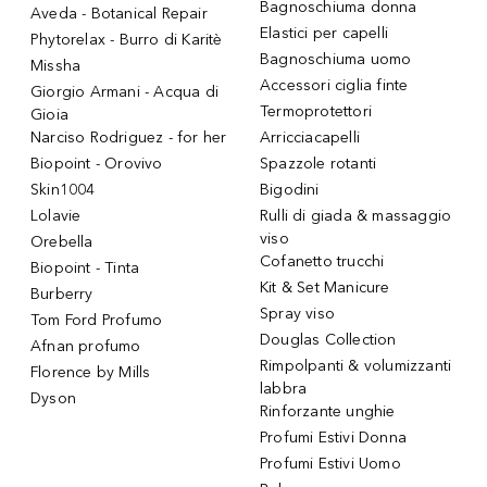
Bagnoschiuma donna
Aveda - Botanical Repair
Elastici per capelli
Phytorelax - Burro di Karitè
Bagnoschiuma uomo
Missha
Accessori ciglia finte
Giorgio Armani - Acqua di
Termoprotettori
Gioia
Narciso Rodriguez - for her
Arricciacapelli
Biopoint - Orovivo
Spazzole rotanti
Skin1004
Bigodini
Lolavie
Rulli di giada & massaggio
viso
Orebella
Cofanetto trucchi
Biopoint - Tinta
Kit & Set Manicure
Burberry
Spray viso
Tom Ford Profumo
Douglas Collection
Afnan profumo
Rimpolpanti & volumizzanti
Florence by Mills
labbra
Dyson
Rinforzante unghie
Profumi Estivi Donna
Profumi Estivi Uomo