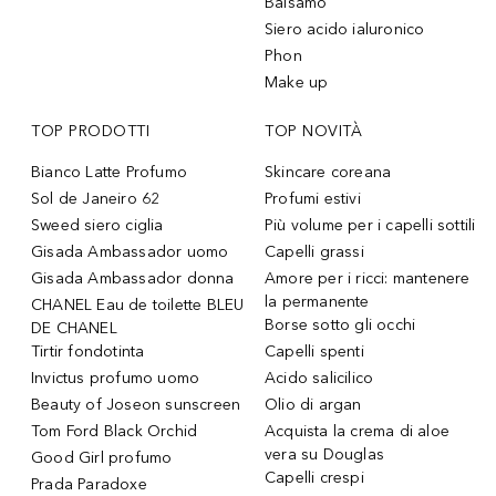
Balsamo
Siero acido ialuronico
Phon
Make up
TOP PRODOTTI
TOP NOVITÀ
Bianco Latte Profumo
Skincare coreana
Sol de Janeiro 62
Profumi estivi
Sweed siero ciglia
Più volume per i capelli sottili
Gisada Ambassador uomo
Capelli grassi
Gisada Ambassador donna
Amore per i ricci: mantenere
la permanente
CHANEL Eau de toilette BLEU
Borse sotto gli occhi
DE CHANEL
Tirtir fondotinta
Capelli spenti
Invictus profumo uomo
Acido salicilico
Beauty of Joseon sunscreen
Olio di argan
Tom Ford Black Orchid
Acquista la crema di aloe
vera su Douglas
Good Girl profumo
Capelli crespi
Prada Paradoxe