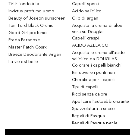
Tirtir fondotinta
Capelli spenti
Invictus profumo uomo
Acido salicilico
Beauty of Joseon sunscreen
Olio di argan
Tom Ford Black Orchid
Acquista la crema di aloe
vera su Douglas
Good Girl profumo
Capelli crespi
Prada Paradoxe
ACIDO AZELAICO
Master Patch Cosrx
Acquista le creme all’acido
Breeze Deodorante Argan
salicilico da DOUGLAS
La vie est belle
Colorare i capelli bianchi
Rimuovere i punti neri
Cheratina per i capelli
Tipi di capelli
Ricci senza calore
Applicare l'autoabbronzante
Spazzolatura a secco
Regali di Pasqua
Regali di Pasqua per le
donne