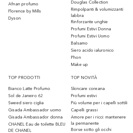
Douglas Collection
Afnan profumo
Rimpolpanti & volumizzanti
Florence by Mills
labbra
Dyson
Rinforzante unghie
Profumi Estivi Donna
Profumi Estivi Uomo
Balsamo
Siero acido ialuronico
Phon
Make up
TOP PRODOTTI
TOP NOVITÀ
Bianco Latte Profumo
Skincare coreana
Sol de Janeiro 62
Profumi estivi
Sweed siero ciglia
Più volume per i capelli sottili
Gisada Ambassador uomo
Capelli grassi
Gisada Ambassador donna
Amore per i ricci: mantenere
la permanente
CHANEL Eau de toilette BLEU
Borse sotto gli occhi
DE CHANEL