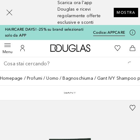
Scarica ora l'app
[navigation.slideout.screenreader]
Douglas e ricevi
MOSTRA
regolarmente offerte
esclusive e sconti
HAIRCARE DAYS! -25% su brand selezionati
Codice:
APPCARE
solo da APP
A Douglas Home
Alla Mia Li
Apri menu
Al Mio Account
Al 
Menu
Torna indietro
Esegui ricerca
Homepage
Profumi
Uomo
Bagnoschiuma
Gant IVY Shampoo pe