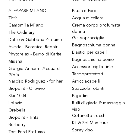
ALFAPARF MILANO
Blush e Fard
Tirtir
Acqua micellare
Camomilla Milano
Crema corpo profumata
donna
The Ordinary
Gel sopracciglia
Dolce & Gabbana Profumo
Bagnoschiuma donna
Aveda - Botanical Repair
Elastici per capelli
Phytorelax - Burro di Karitè
Bagnoschiuma uomo
Missha
Accessori ciglia finte
Giorgio Armani - Acqua di
Termoprotettori
Gioia
Narciso Rodriguez - for her
Arricciacapelli
Biopoint - Orovivo
Spazzole rotanti
Skin1004
Bigodini
Lolavie
Rulli di giada & massaggio
viso
Orebella
Cofanetto trucchi
Biopoint - Tinta
Kit & Set Manicure
Burberry
Spray viso
Tom Ford Profumo