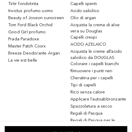
Tirtir fondotinta
Capelli spenti
Invictus profumo uomo
Acido salicilico
Beauty of Joseon sunscreen
Olio di argan
Tom Ford Black Orchid
Acquista la crema di aloe
vera su Douglas
Good Girl profumo
Capelli crespi
Prada Paradoxe
ACIDO AZELAICO
Master Patch Cosrx
Acquista le creme all’acido
Breeze Deodorante Argan
salicilico da DOUGLAS
La vie est belle
Colorare i capelli bianchi
Rimuovere i punti neri
Cheratina per i capelli
Tipi di capelli
Ricci senza calore
Applicare l'autoabbronzante
Spazzolatura a secco
Regali di Pasqua
Regali di Pasqua per le
donne