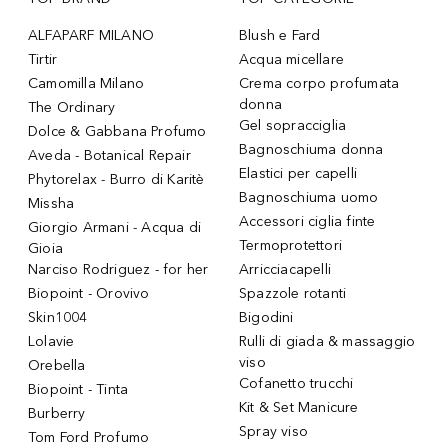
ALFAPARF MILANO
Blush e Fard
Tirtir
Acqua micellare
Camomilla Milano
Crema corpo profumata
donna
The Ordinary
Gel sopracciglia
Dolce & Gabbana Profumo
Bagnoschiuma donna
Aveda - Botanical Repair
Elastici per capelli
Phytorelax - Burro di Karitè
Bagnoschiuma uomo
Missha
Accessori ciglia finte
Giorgio Armani - Acqua di
Termoprotettori
Gioia
Narciso Rodriguez - for her
Arricciacapelli
Biopoint - Orovivo
Spazzole rotanti
Skin1004
Bigodini
Lolavie
Rulli di giada & massaggio
viso
Orebella
Cofanetto trucchi
Biopoint - Tinta
Kit & Set Manicure
Burberry
Spray viso
Tom Ford Profumo