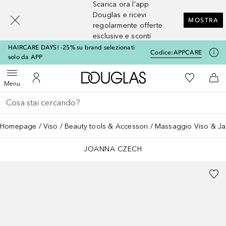
Scarica ora l'app
[navigation.slideout.screenreader]
Douglas e ricevi
MOSTRA
regolarmente offerte
esclusive e sconti
HAIRCARE DAYS! -25% su brand selezionati
Codice:
APPCARE
solo da APP
A Douglas Home
Alla Mia Li
Apri menu
Al Mio Account
Al 
Menu
Torna indietro
Esegui ricerca
Homepage
Viso
Beauty tools & Accessori
Massaggio Viso & Ja
JOANNA CZECH