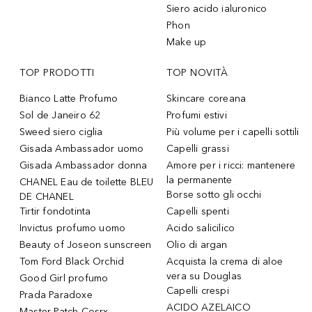
Siero acido ialuronico
Phon
Make up
TOP PRODOTTI
TOP NOVITÀ
Bianco Latte Profumo
Skincare coreana
Sol de Janeiro 62
Profumi estivi
Sweed siero ciglia
Più volume per i capelli sottili
Gisada Ambassador uomo
Capelli grassi
Gisada Ambassador donna
Amore per i ricci: mantenere
la permanente
CHANEL Eau de toilette BLEU
Borse sotto gli occhi
DE CHANEL
Tirtir fondotinta
Capelli spenti
Invictus profumo uomo
Acido salicilico
Beauty of Joseon sunscreen
Olio di argan
Tom Ford Black Orchid
Acquista la crema di aloe
vera su Douglas
Good Girl profumo
Capelli crespi
Prada Paradoxe
ACIDO AZELAICO
Master Patch Cosrx