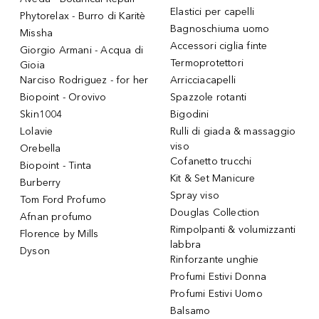
Elastici per capelli
Phytorelax - Burro di Karitè
Bagnoschiuma uomo
Missha
Accessori ciglia finte
Giorgio Armani - Acqua di
Termoprotettori
Gioia
Narciso Rodriguez - for her
Arricciacapelli
Biopoint - Orovivo
Spazzole rotanti
Skin1004
Bigodini
Lolavie
Rulli di giada & massaggio
viso
Orebella
Cofanetto trucchi
Biopoint - Tinta
Kit & Set Manicure
Burberry
Spray viso
Tom Ford Profumo
Douglas Collection
Afnan profumo
Rimpolpanti & volumizzanti
Florence by Mills
labbra
Dyson
Rinforzante unghie
Profumi Estivi Donna
Profumi Estivi Uomo
Balsamo