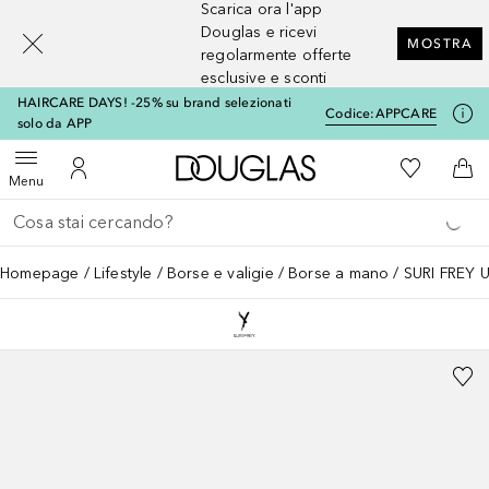
Scarica ora l'app
[navigation.slideout.screenreader]
Douglas e ricevi
MOSTRA
regolarmente offerte
esclusive e sconti
HAIRCARE DAYS! -25% su brand selezionati
Codice:
APPCARE
solo da APP
A Douglas Home
Alla Mia Li
Apri menu
Al Mio Account
Al 
Menu
Torna indietro
Esegui ricerca
Homepage
Lifestyle
Borse e valigie
Borse a mano
SURI FREY 