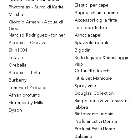
Elastici per capelli
Phytorelax - Burro di Karitè
Bagnoschiuma uomo
Missha
Accessori ciglia finte
Giorgio Armani - Acqua di
Termoprotettori
Gioia
Narciso Rodriguez - for her
Arricciacapelli
Biopoint - Orovivo
Spazzole rotanti
Skin1004
Bigodini
Lolavie
Rulli di giada & massaggio
viso
Orebella
Cofanetto trucchi
Biopoint - Tinta
Kit & Set Manicure
Burberry
Spray viso
Tom Ford Profumo
Douglas Collection
Afnan profumo
Rimpolpanti & volumizzanti
Florence by Mills
labbra
Dyson
Rinforzante unghie
Profumi Estivi Donna
Profumi Estivi Uomo
Balsamo