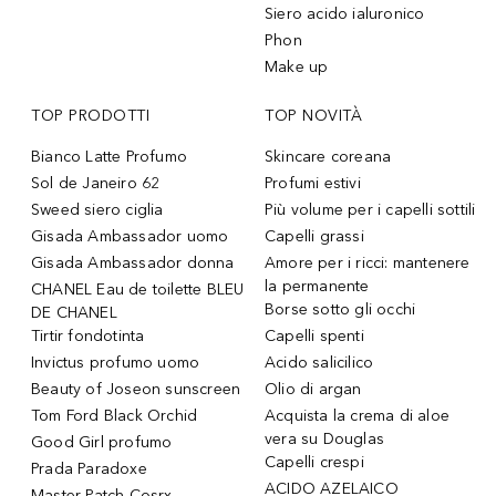
Siero acido ialuronico
Phon
Make up
TOP PRODOTTI
TOP NOVITÀ
Bianco Latte Profumo
Skincare coreana
Sol de Janeiro 62
Profumi estivi
Sweed siero ciglia
Più volume per i capelli sottili
Gisada Ambassador uomo
Capelli grassi
Gisada Ambassador donna
Amore per i ricci: mantenere
la permanente
CHANEL Eau de toilette BLEU
Borse sotto gli occhi
DE CHANEL
Tirtir fondotinta
Capelli spenti
Invictus profumo uomo
Acido salicilico
Beauty of Joseon sunscreen
Olio di argan
Tom Ford Black Orchid
Acquista la crema di aloe
vera su Douglas
Good Girl profumo
Capelli crespi
Prada Paradoxe
ACIDO AZELAICO
Master Patch Cosrx