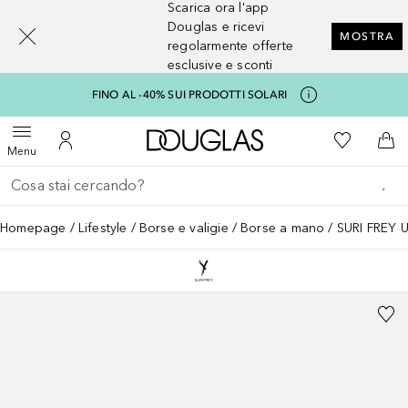
Scarica ora l'app
[navigation.slideout.screenreader]
Douglas e ricevi
MOSTRA
regolarmente offerte
esclusive e sconti
FINO AL -40% SUI PRODOTTI SOLARI
A Douglas Home
Alla Mia Li
Apri menu
Al Mio Account
Al 
Menu
Torna indietro
Esegui ricerca
Homepage
Lifestyle
Borse e valigie
Borse a mano
SURI FREY 