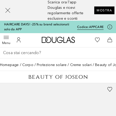
Scarica ora l'app
[navigation.slideout.screenreader]
Douglas e ricevi
MOSTRA
regolarmente offerte
esclusive e sconti
HAIRCARE DAYS! -25% su brand selezionati
Codice:
APPCARE
solo da APP
A Douglas Home
Alla Mia Li
Apri menu
Al Mio Account
Al 
Menu
Torna indietro
Esegui ricerca
Homepage
Corpo
Protezione solare
Creme solari
Beauty of Jo