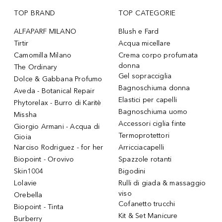
TOP BRAND
TOP CATEGORIE
ALFAPARF MILANO
Blush e Fard
Tirtir
Acqua micellare
Camomilla Milano
Crema corpo profumata
donna
The Ordinary
Gel sopracciglia
Dolce & Gabbana Profumo
Bagnoschiuma donna
Aveda - Botanical Repair
Elastici per capelli
Phytorelax - Burro di Karitè
Bagnoschiuma uomo
Missha
Accessori ciglia finte
Giorgio Armani - Acqua di
Termoprotettori
Gioia
Narciso Rodriguez - for her
Arricciacapelli
Biopoint - Orovivo
Spazzole rotanti
Skin1004
Bigodini
Lolavie
Rulli di giada & massaggio
viso
Orebella
Cofanetto trucchi
Biopoint - Tinta
Kit & Set Manicure
Burberry