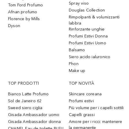
Spray viso
Tom Ford Profumo
Douglas Collection
Afnan profumo
Rimpolpanti & volumizzanti
Florence by Mills
labbra
Dyson
Rinforzante unghie
Profumi Estivi Donna
Profumi Estivi Uomo
Balsamo
Siero acido ialuronico
Phon
Make up
TOP PRODOTTI
TOP NOVITÀ
Bianco Latte Profumo
Skincare coreana
Sol de Janeiro 62
Profumi estivi
Sweed siero ciglia
Più volume per i capelli sottili
Gisada Ambassador uomo
Capelli grassi
Gisada Ambassador donna
Amore per i ricci: mantenere
la permanente
CHANEL Eau de toilette BLEU