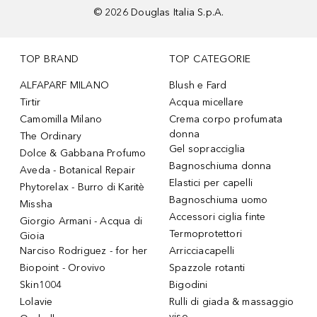
©
2026
Douglas Italia S.p.A.
TOP BRAND
TOP CATEGORIE
ALFAPARF MILANO
Blush e Fard
Tirtir
Acqua micellare
Camomilla Milano
Crema corpo profumata
donna
The Ordinary
Gel sopracciglia
Dolce & Gabbana Profumo
Bagnoschiuma donna
Aveda - Botanical Repair
Elastici per capelli
Phytorelax - Burro di Karitè
Bagnoschiuma uomo
Missha
Accessori ciglia finte
Giorgio Armani - Acqua di
Termoprotettori
Gioia
Narciso Rodriguez - for her
Arricciacapelli
Biopoint - Orovivo
Spazzole rotanti
Skin1004
Bigodini
Lolavie
Rulli di giada & massaggio
viso