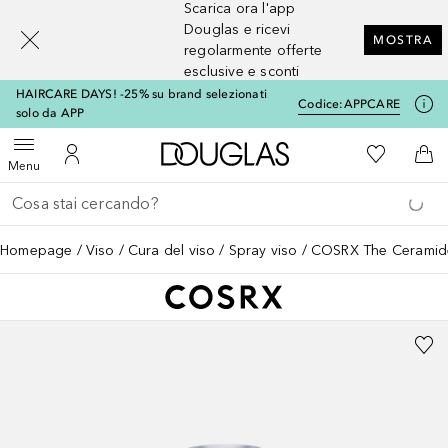
Scarica ora l'app
[navigation.slideout.screenreader]
Douglas e ricevi
MOSTRA
regolarmente offerte
esclusive e sconti
HAIRCARE DAYS! -25% su brand selezionati
Codice:
APPCARE
solo da APP
A Douglas Home
Alla Mia Li
Apri menu
Al Mio Account
Al 
Menu
Torna indietro
Esegui ricerca
Homepage
Viso
Cura del viso
Spray viso
COSRX The Ceramide 