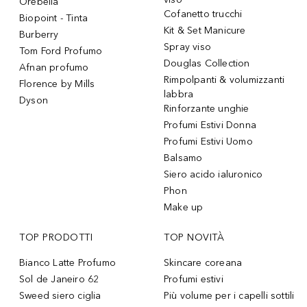
Orebella
Cofanetto trucchi
Biopoint - Tinta
Kit & Set Manicure
Burberry
Spray viso
Tom Ford Profumo
Douglas Collection
Afnan profumo
Rimpolpanti & volumizzanti
Florence by Mills
labbra
Dyson
Rinforzante unghie
Profumi Estivi Donna
Profumi Estivi Uomo
Balsamo
Siero acido ialuronico
Phon
Make up
TOP PRODOTTI
TOP NOVITÀ
Bianco Latte Profumo
Skincare coreana
Sol de Janeiro 62
Profumi estivi
Sweed siero ciglia
Più volume per i capelli sottili