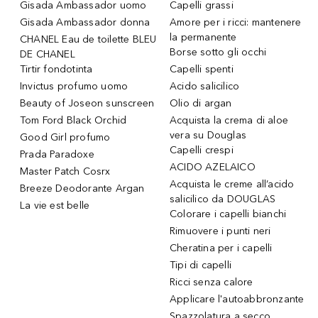
Gisada Ambassador uomo
Capelli grassi
Gisada Ambassador donna
Amore per i ricci: mantenere
la permanente
CHANEL Eau de toilette BLEU
Borse sotto gli occhi
DE CHANEL
Tirtir fondotinta
Capelli spenti
Invictus profumo uomo
Acido salicilico
Beauty of Joseon sunscreen
Olio di argan
Tom Ford Black Orchid
Acquista la crema di aloe
vera su Douglas
Good Girl profumo
Capelli crespi
Prada Paradoxe
ACIDO AZELAICO
Master Patch Cosrx
Acquista le creme all’acido
Breeze Deodorante Argan
salicilico da DOUGLAS
La vie est belle
Colorare i capelli bianchi
Rimuovere i punti neri
Cheratina per i capelli
Tipi di capelli
Ricci senza calore
Applicare l'autoabbronzante
Spazzolatura a secco