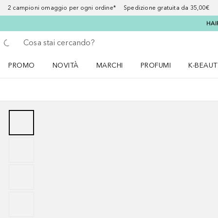
2 campioni omaggio per ogni ordine* Spedizione gratuita da 35,00€
HAI
Torna indietro
Esegui ricerca
PROMO
NOVITÀ
MARCHI
PROFUMI
K-BEAUT
Apri il menu PROMO
Apri il menu NOVITÀ
Apri il menu MARCHI
Apri il menu Profumi
Apri il 