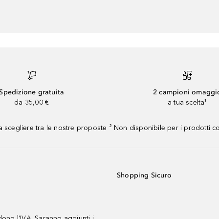
Spedizione gratuita
2 campioni omaggi
da 35,00 €
a tua scelta¹
 scegliere tra le nostre proposte ² Non disponibile per i prodotti 
Shopping Sicuro
udono l’IVA. Saranno aggiunti i