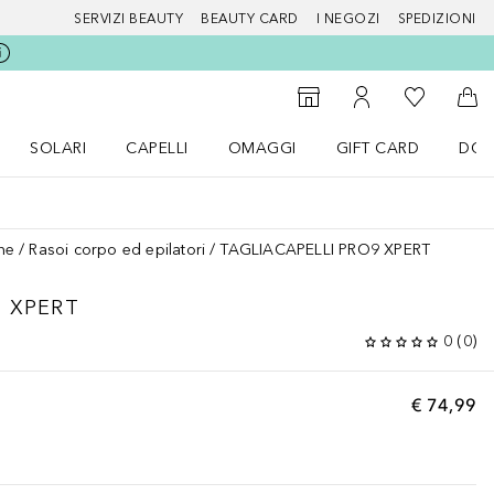
SERVIZI BEAUTY
BEAUTY CARD
I NEGOZI
SPEDIZIONI
Alla Mia Li
Storefinder
Al Mio Account
Al 
SOLARI
CAPELLI
OMAGGI
GIFT CARD
DOU
nu Make up
Apri il menu SOLARI
Apri il menu Capelli
Apri il menu OMAGGI
ne
Rasoi corpo ed epilatori
TAGLIACAPELLI PRO9 XPERT
9 XPERT
0
(
0
)
€ 74,99