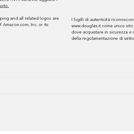
orto.
ing and all related logos are
I Sigilli di autenticità riconosco
f Amazon.com, Inc. or its
www.douglas.it come unico sito 
dove acquistare in sicurezza e n
della regolamentazione di setto