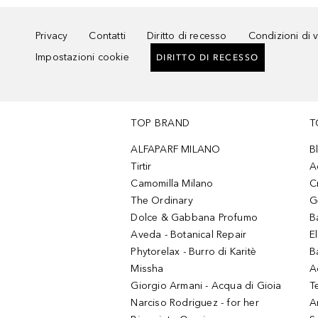
Privacy
Contatti
Diritto di recesso
Condizioni di 
Impostazioni cookie
DIRITTO DI RECESSO
TOP BRAND
T
ALFAPARF MILANO
B
Tirtir
A
Camomilla Milano
C
The Ordinary
G
Dolce & Gabbana Profumo
B
Aveda - Botanical Repair
El
Phytorelax - Burro di Karitè
B
Missha
A
Giorgio Armani - Acqua di Gioia
T
Narciso Rodriguez - for her
Ar