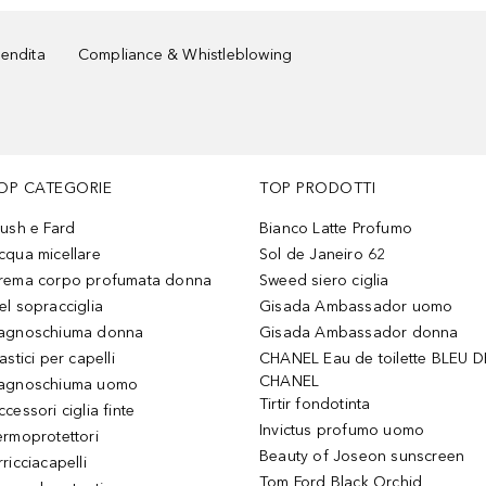
vendita
Compliance & Whistleblowing
OP CATEGORIE
TOP PRODOTTI
lush e Fard
Bianco Latte Profumo
cqua micellare
Sol de Janeiro 62
rema corpo profumata donna
Sweed siero ciglia
el sopracciglia
Gisada Ambassador uomo
agnoschiuma donna
Gisada Ambassador donna
astici per capelli
CHANEL Eau de toilette BLEU D
CHANEL
agnoschiuma uomo
Tirtir fondotinta
ccessori ciglia finte
Invictus profumo uomo
ermoprotettori
Beauty of Joseon sunscreen
ricciacapelli
Tom Ford Black Orchid