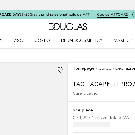
RCARE DAYS! -25% su brand selezionati solo da APP
Codice:
APPCARE
A Douglas Home
Y
VISO
CORPO
DERMOCOSMETICA
MAKE UP
menu K-BEAUTY
Apri il menu Viso
Apri il menu Corpo
Apri il menu DERMOCOSMETICA
Apri il me
Homepage
Corpo
Depilazio
TAGLIACAPELLI PRO
Cura cicatrici
one piece
€ 74,99
 / 
1
pezzo
Totale IVA