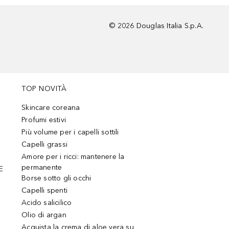
©
2026
Douglas Italia S.p.A.
TOP NOVITÀ
Skincare coreana
Profumi estivi
Più volume per i capelli sottili
Capelli grassi
Amore per i ricci: mantenere la
permanente
E
Borse sotto gli occhi
Capelli spenti
Acido salicilico
Olio di argan
Acquista la crema di aloe vera su