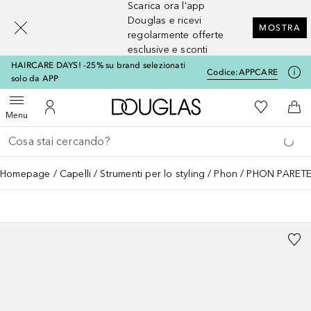
Scarica ora l'app
[navigation.slideout.screenreader]
Douglas e ricevi
MOSTRA
regolarmente offerte
esclusive e sconti
HAIRCARE DAYS! -25% su brand selezionati
Codice:
APPCARE
solo da APP
A Douglas Home
Alla Mia Li
Apri menu
Al Mio Account
Al 
Menu
Torna indietro
Esegui ricerca
Homepage
Capelli
Strumenti per lo styling
Phon
PHON PARET