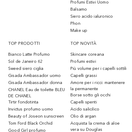
Profumi Estivi Uomo
Balsamo
Siero acido ialuronico
Phon
Make up
TOP PRODOTTI
TOP NOVITÀ
Bianco Latte Profumo
Skincare coreana
Sol de Janeiro 62
Profumi estivi
Sweed siero ciglia
Più volume per i capelli sottili
Gisada Ambassador uomo
Capelli grassi
Gisada Ambassador donna
Amore per i ricci: mantenere
la permanente
CHANEL Eau de toilette BLEU
Borse sotto gli occhi
DE CHANEL
Tirtir fondotinta
Capelli spenti
Invictus profumo uomo
Acido salicilico
Beauty of Joseon sunscreen
Olio di argan
Tom Ford Black Orchid
Acquista la crema di aloe
vera su Douglas
Good Girl profumo