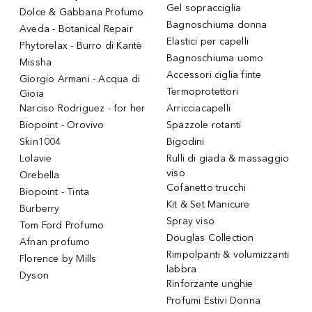
Gel sopracciglia
Dolce & Gabbana Profumo
Bagnoschiuma donna
Aveda - Botanical Repair
Elastici per capelli
Phytorelax - Burro di Karitè
Bagnoschiuma uomo
Missha
Accessori ciglia finte
Giorgio Armani - Acqua di
Termoprotettori
Gioia
Narciso Rodriguez - for her
Arricciacapelli
Biopoint - Orovivo
Spazzole rotanti
Skin1004
Bigodini
Lolavie
Rulli di giada & massaggio
viso
Orebella
Cofanetto trucchi
Biopoint - Tinta
Kit & Set Manicure
Burberry
Spray viso
Tom Ford Profumo
Douglas Collection
Afnan profumo
Rimpolpanti & volumizzanti
Florence by Mills
labbra
Dyson
Rinforzante unghie
Profumi Estivi Donna