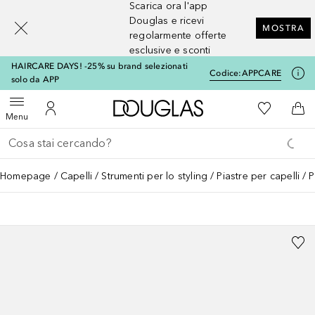
Scarica ora l'app
[navigation.slideout.screenreader]
Douglas e ricevi
MOSTRA
regolarmente offerte
esclusive e sconti
HAIRCARE DAYS! -25% su brand selezionati
Codice:
APPCARE
solo da APP
A Douglas Home
Alla Mia Li
Apri menu
Al Mio Account
Al 
Menu
Torna indietro
Esegui ricerca
Homepage
Capelli
Strumenti per lo styling
Piastre per capelli
P