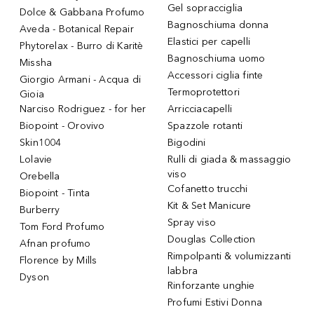
Gel sopracciglia
Dolce & Gabbana Profumo
Bagnoschiuma donna
Aveda - Botanical Repair
Elastici per capelli
Phytorelax - Burro di Karitè
Bagnoschiuma uomo
Missha
Accessori ciglia finte
Giorgio Armani - Acqua di
Termoprotettori
Gioia
Narciso Rodriguez - for her
Arricciacapelli
Biopoint - Orovivo
Spazzole rotanti
Skin1004
Bigodini
Lolavie
Rulli di giada & massaggio
viso
Orebella
Cofanetto trucchi
Biopoint - Tinta
Kit & Set Manicure
Burberry
Spray viso
Tom Ford Profumo
Douglas Collection
Afnan profumo
Rimpolpanti & volumizzanti
Florence by Mills
labbra
Dyson
Rinforzante unghie
Profumi Estivi Donna