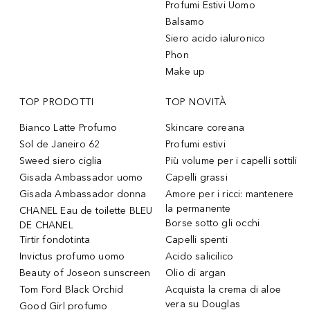
Profumi Estivi Uomo
Balsamo
Siero acido ialuronico
Phon
Make up
TOP PRODOTTI
TOP NOVITÀ
Bianco Latte Profumo
Skincare coreana
Sol de Janeiro 62
Profumi estivi
Sweed siero ciglia
Più volume per i capelli sottili
Gisada Ambassador uomo
Capelli grassi
Gisada Ambassador donna
Amore per i ricci: mantenere
la permanente
CHANEL Eau de toilette BLEU
Borse sotto gli occhi
DE CHANEL
Tirtir fondotinta
Capelli spenti
Invictus profumo uomo
Acido salicilico
Beauty of Joseon sunscreen
Olio di argan
Tom Ford Black Orchid
Acquista la crema di aloe
vera su Douglas
Good Girl profumo