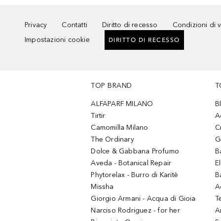
Privacy
Contatti
Diritto di recesso
Condizioni di 
Impostazioni cookie
DIRITTO DI RECESSO
TOP BRAND
T
ALFAPARF MILANO
B
Tirtir
A
Camomilla Milano
C
The Ordinary
G
Dolce & Gabbana Profumo
B
Aveda - Botanical Repair
El
Phytorelax - Burro di Karitè
B
Missha
A
Giorgio Armani - Acqua di Gioia
T
Narciso Rodriguez - for her
Ar