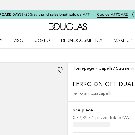
RCARE DAYS! -25% su brand selezionati solo da APP
Codice:
APPCARE
A Douglas Home
Y
VISO
CORPO
DERMOCOSMETICA
MAKE UP
menu K-BEAUTY
Apri il menu Viso
Apri il menu Corpo
Apri il menu DERMOCOSMETICA
Apri il me
Homepage
Capelli
Strumenti
FERRO ON OFF DUAL
Ferro arricciacapelli
one piece
€ 37,89
 / 
1
pezzo
Totale IVA