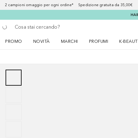
2 campioni omaggio per ogni ordine* Spedizione gratuita da 35,00€
HAI
Torna indietro
Esegui ricerca
PROMO
NOVITÀ
MARCHI
PROFUMI
K-BEAUT
Apri il menu PROMO
Apri il menu NOVITÀ
Apri il menu MARCHI
Apri il menu Profumi
Apri il 