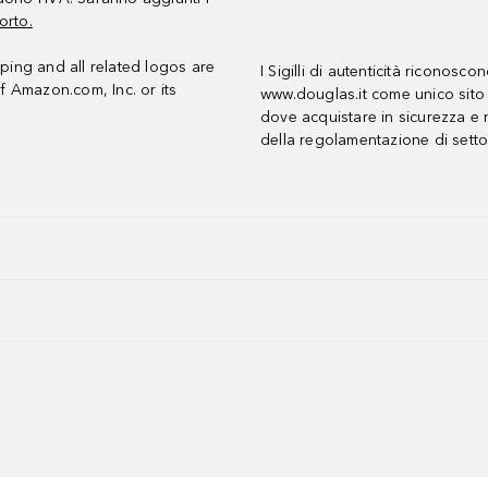
orto.
ing and all related logos are
I Sigilli di autenticità riconosco
f Amazon.com, Inc. or its
www.douglas.it come unico sito 
dove acquistare in sicurezza e n
della regolamentazione di setto