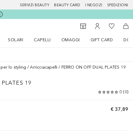
SERVIZI BEAUTY
BEAUTY CARD
I NEGOZI
SPEDIZIONI
Alla Mia Li
Storefinder
Al Mio Account
Al 
SOLARI
CAPELLI
OMAGGI
GIFT CARD
DOU
nu Make up
Apri il menu SOLARI
Apri il menu Capelli
Apri il menu OMAGGI
 per lo styling
Arricciacapelli
FERRO ON OFF DUAL PLATES 19
 PLATES 19
0
(
0
)
€ 37,89