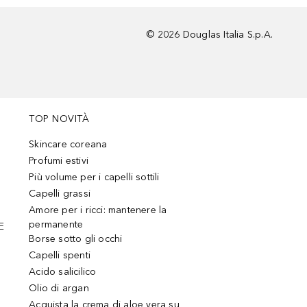
©
2026
Douglas Italia S.p.A.
TOP NOVITÀ
Skincare coreana
Profumi estivi
Più volume per i capelli sottili
Capelli grassi
Amore per i ricci: mantenere la
permanente
E
Borse sotto gli occhi
Capelli spenti
Acido salicilico
Olio di argan
Acquista la crema di aloe vera su