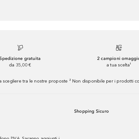
Spedizione gratuita
2 campioni omaggi
da 35,00 €
a tua scelta¹
 scegliere tra le nostre proposte ² Non disponibile per i prodotti 
Shopping Sicuro
udono l’IVA. Saranno aggiunti i