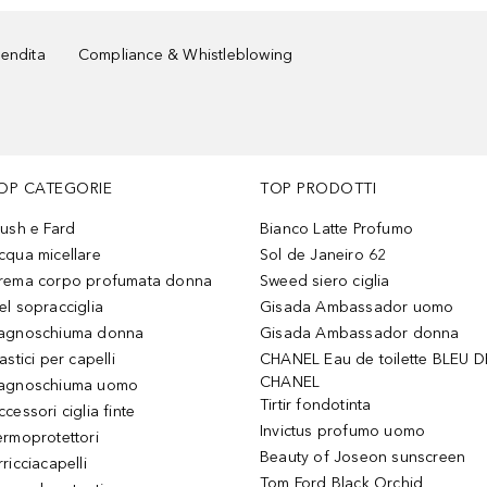
vendita
Compliance & Whistleblowing
OP CATEGORIE
TOP PRODOTTI
lush e Fard
Bianco Latte Profumo
cqua micellare
Sol de Janeiro 62
rema corpo profumata donna
Sweed siero ciglia
el sopracciglia
Gisada Ambassador uomo
agnoschiuma donna
Gisada Ambassador donna
astici per capelli
CHANEL Eau de toilette BLEU D
CHANEL
agnoschiuma uomo
Tirtir fondotinta
ccessori ciglia finte
Invictus profumo uomo
ermoprotettori
Beauty of Joseon sunscreen
ricciacapelli
Tom Ford Black Orchid