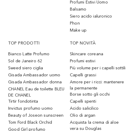
Profumi Estivi Uomo
Balsamo
Siero acido ialuronico
Phon
Make up
TOP PRODOTTI
TOP NOVITÀ
Bianco Latte Profumo
Skincare coreana
Sol de Janeiro 62
Profumi estivi
Sweed siero ciglia
Più volume per i capelli sottili
Gisada Ambassador uomo
Capelli grassi
Gisada Ambassador donna
Amore per i ricci: mantenere
la permanente
CHANEL Eau de toilette BLEU
Borse sotto gli occhi
DE CHANEL
Tirtir fondotinta
Capelli spenti
Invictus profumo uomo
Acido salicilico
Beauty of Joseon sunscreen
Olio di argan
Tom Ford Black Orchid
Acquista la crema di aloe
vera su Douglas
Good Girl profumo