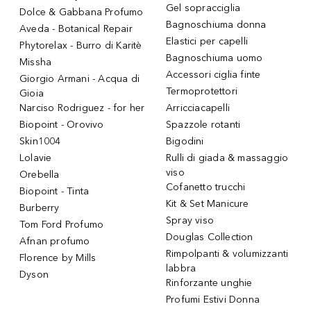
Gel sopracciglia
Dolce & Gabbana Profumo
Bagnoschiuma donna
Aveda - Botanical Repair
Elastici per capelli
Phytorelax - Burro di Karitè
Bagnoschiuma uomo
Missha
Accessori ciglia finte
Giorgio Armani - Acqua di
Termoprotettori
Gioia
Narciso Rodriguez - for her
Arricciacapelli
Biopoint - Orovivo
Spazzole rotanti
Skin1004
Bigodini
Lolavie
Rulli di giada & massaggio
viso
Orebella
Cofanetto trucchi
Biopoint - Tinta
Kit & Set Manicure
Burberry
Spray viso
Tom Ford Profumo
Douglas Collection
Afnan profumo
Rimpolpanti & volumizzanti
Florence by Mills
labbra
Dyson
Rinforzante unghie
Profumi Estivi Donna