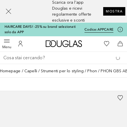
Scarica ora l'app
[navigation.slideout.screenreader]
Douglas e ricevi
MOSTRA
regolarmente offerte
esclusive e sconti
HAIRCARE DAYS! -25% su brand selezionati
Codice:
APPCARE
solo da APP
A Douglas Home
Alla Mia Li
Apri menu
Al Mio Account
Al 
Menu
Torna indietro
Esegui ricerca
Homepage
Capelli
Strumenti per lo styling
Phon
PHON GBS A