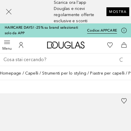
Scarica ora l'app
[navigation.slideout.screenreader]
Douglas e ricevi
MOSTRA
regolarmente offerte
esclusive e sconti
HAIRCARE DAYS! -25% su brand selezionati
Codice:
APPCARE
solo da APP
A Douglas Home
Alla Mia Li
Apri menu
Al Mio Account
Al 
Menu
Torna indietro
Esegui ricerca
Homepage
Capelli
Strumenti per lo styling
Piastre per capelli
P