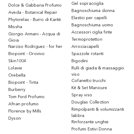
Gel sopracciglia
Dolce & Gabbana Profumo
Bagnoschiuma donna
Aveda - Botanical Repair
Elastici per capelli
Phytorelax - Burro di Karitè
Bagnoschiuma uomo
Missha
Accessori ciglia finte
Giorgio Armani - Acqua di
Termoprotettori
Gioia
Narciso Rodriguez - for her
Arricciacapelli
Biopoint - Orovivo
Spazzole rotanti
Skin1004
Bigodini
Lolavie
Rulli di giada & massaggio
viso
Orebella
Cofanetto trucchi
Biopoint - Tinta
Kit & Set Manicure
Burberry
Spray viso
Tom Ford Profumo
Douglas Collection
Afnan profumo
Rimpolpanti & volumizzanti
Florence by Mills
labbra
Dyson
Rinforzante unghie
Profumi Estivi Donna