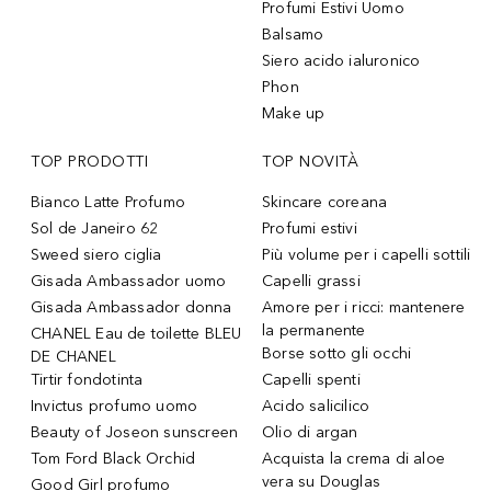
Profumi Estivi Uomo
Balsamo
Siero acido ialuronico
Phon
Make up
TOP PRODOTTI
TOP NOVITÀ
Bianco Latte Profumo
Skincare coreana
Sol de Janeiro 62
Profumi estivi
Sweed siero ciglia
Più volume per i capelli sottili
Gisada Ambassador uomo
Capelli grassi
Gisada Ambassador donna
Amore per i ricci: mantenere
la permanente
CHANEL Eau de toilette BLEU
Borse sotto gli occhi
DE CHANEL
Tirtir fondotinta
Capelli spenti
Invictus profumo uomo
Acido salicilico
Beauty of Joseon sunscreen
Olio di argan
Tom Ford Black Orchid
Acquista la crema di aloe
vera su Douglas
Good Girl profumo