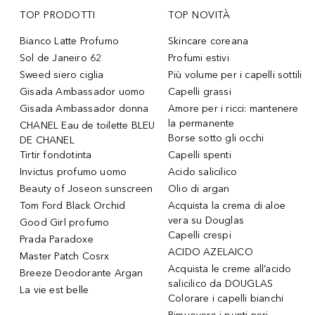
TOP PRODOTTI
TOP NOVITÀ
Bianco Latte Profumo
Skincare coreana
Sol de Janeiro 62
Profumi estivi
Sweed siero ciglia
Più volume per i capelli sottili
Gisada Ambassador uomo
Capelli grassi
Gisada Ambassador donna
Amore per i ricci: mantenere
la permanente
CHANEL Eau de toilette BLEU
Borse sotto gli occhi
DE CHANEL
Tirtir fondotinta
Capelli spenti
Invictus profumo uomo
Acido salicilico
Beauty of Joseon sunscreen
Olio di argan
Tom Ford Black Orchid
Acquista la crema di aloe
vera su Douglas
Good Girl profumo
Capelli crespi
Prada Paradoxe
ACIDO AZELAICO
Master Patch Cosrx
Acquista le creme all’acido
Breeze Deodorante Argan
salicilico da DOUGLAS
La vie est belle
Colorare i capelli bianchi