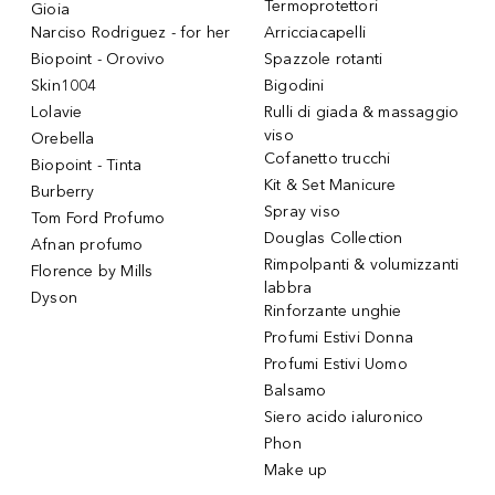
Termoprotettori
Gioia
Narciso Rodriguez - for her
Arricciacapelli
Biopoint - Orovivo
Spazzole rotanti
Skin1004
Bigodini
Lolavie
Rulli di giada & massaggio
viso
Orebella
Cofanetto trucchi
Biopoint - Tinta
Kit & Set Manicure
Burberry
Spray viso
Tom Ford Profumo
Douglas Collection
Afnan profumo
Rimpolpanti & volumizzanti
Florence by Mills
labbra
Dyson
Rinforzante unghie
Profumi Estivi Donna
Profumi Estivi Uomo
Balsamo
Siero acido ialuronico
Phon
Make up