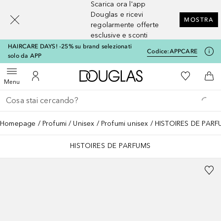
Scarica ora l'app
[navigation.slideout.screenreader]
Douglas e ricevi
MOSTRA
regolarmente offerte
esclusive e sconti
HAIRCARE DAYS! -25% su brand selezionati
Codice:
APPCARE
solo da APP
A Douglas Home
Alla Mia Li
Apri menu
Al Mio Account
Al 
Menu
Torna indietro
Esegui ricerca
Homepage
Profumi
Unisex
Profumi unisex
HISTOIRES DE PARFU
HISTOIRES DE PARFUMS