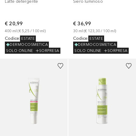
Latte detergente
Siero luminoso
€ 20,99
€ 36,99
400
ml
 (
€ 5,25
 / 
100
ml
)
30
ml
 (
€ 123,30
 / 
100
ml
)
Codice
:
Codice
:
ESTATE
ESTATE
DERMOCOSMETICA
DERMOCOSMETICA
SOLO ONLINE
SORPRESA
SOLO ONLINE
SORPRESA