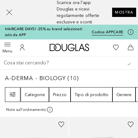
Scarica ora l'app
[navigation.slideout.screenreader]
Douglas e ricevi
MOSTRA
regolarmente offerte
esclusive e sconti
HAIRCARE DAYS! -25% su brand selezionati
Codice:
APPCARE
solo da APP
A Douglas Home
Alla Mia Li
Apri menu
Al Mio Account
Al 
Menu
Torna indietro
Esegui ricerca
A-DERMA - BIOLOGY
10
RISULTATI
A-DERMA - BIOLOGY
(
10
)
Filtri
Categorie
Prezzo
Tipo di prodotto
Genere
Note sull'ordinamento