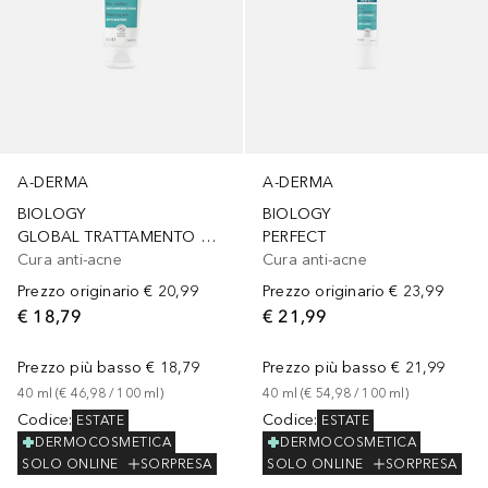
A-DERMA
A-DERMA
BIOLOGY
BIOLOGY
GLOBAL TRATTAMENTO OPACIZZANTE
PERFECT
Cura anti-acne
Cura anti-acne
Prezzo originario
€ 20,99
Prezzo originario
€ 23,99
€ 18,79
€ 21,99
Prezzo più basso
€ 18,79
Prezzo più basso
€ 21,99
40
ml
 (
€ 46,98
 / 
100
ml
)
40
ml
 (
€ 54,98
 / 
100
ml
)
Codice
:
Codice
:
ESTATE
ESTATE
DERMOCOSMETICA
DERMOCOSMETICA
SOLO ONLINE
SORPRESA
SOLO ONLINE
SORPRESA