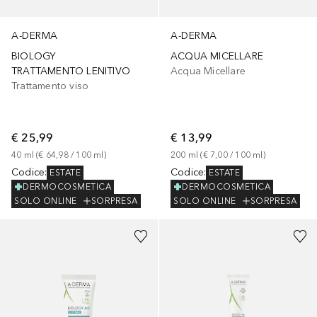
A-DERMA
A-DERMA
BIOLOGY
ACQUA MICELLARE
TRATTAMENTO LENITIVO
Acqua Micellare
Trattamento viso
€ 25,99
€ 13,99
40
ml
 (
€ 64,98
 / 
100
ml
)
200
ml
 (
€ 7,00
 / 
100
ml
)
Codice
:
Codice
:
ESTATE
ESTATE
DERMOCOSMETICA
DERMOCOSMETICA
SOLO ONLINE
SORPRESA
SOLO ONLINE
SORPRESA