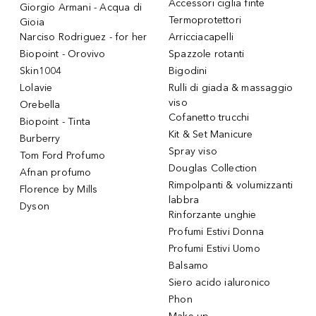
Accessori ciglia finte
Giorgio Armani - Acqua di
Termoprotettori
Gioia
Narciso Rodriguez - for her
Arricciacapelli
Biopoint - Orovivo
Spazzole rotanti
Skin1004
Bigodini
Lolavie
Rulli di giada & massaggio
viso
Orebella
Cofanetto trucchi
Biopoint - Tinta
Kit & Set Manicure
Burberry
Spray viso
Tom Ford Profumo
Douglas Collection
Afnan profumo
Rimpolpanti & volumizzanti
Florence by Mills
labbra
Dyson
Rinforzante unghie
Profumi Estivi Donna
Profumi Estivi Uomo
Balsamo
Siero acido ialuronico
Phon