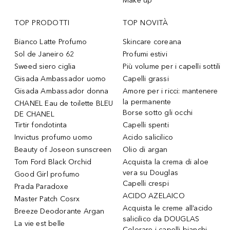
Make up
TOP PRODOTTI
TOP NOVITÀ
Bianco Latte Profumo
Skincare coreana
Sol de Janeiro 62
Profumi estivi
Sweed siero ciglia
Più volume per i capelli sottili
Gisada Ambassador uomo
Capelli grassi
Gisada Ambassador donna
Amore per i ricci: mantenere
la permanente
CHANEL Eau de toilette BLEU
Borse sotto gli occhi
DE CHANEL
Tirtir fondotinta
Capelli spenti
Invictus profumo uomo
Acido salicilico
Beauty of Joseon sunscreen
Olio di argan
Tom Ford Black Orchid
Acquista la crema di aloe
vera su Douglas
Good Girl profumo
Capelli crespi
Prada Paradoxe
ACIDO AZELAICO
Master Patch Cosrx
Acquista le creme all’acido
Breeze Deodorante Argan
salicilico da DOUGLAS
La vie est belle
Colorare i capelli bianchi