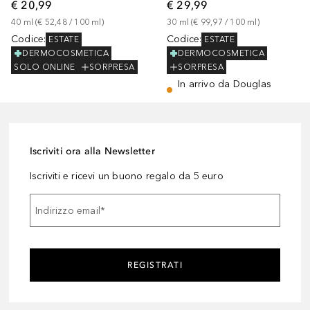
€ 20,99
€ 29,99
40
ml
 (
€ 52,48
 / 
100
ml
)
30
ml
 (
€ 99,97
 / 
100
ml
)
Codice
:
Codice
:
ESTATE
ESTATE
DERMOCOSMETICA
DERMOCOSMETICA
SOLO ONLINE
SORPRESA
SORPRESA
In arrivo da Douglas
Iscriviti ora alla Newsletter
Iscriviti e ricevi un buono regalo da 5 euro
Indirizzo email
*
REGISTRATI