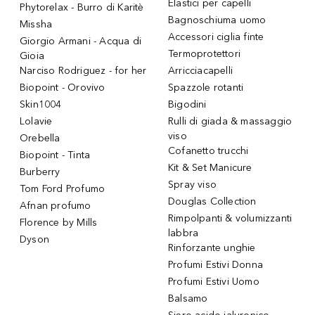
Elastici per capelli
Phytorelax - Burro di Karitè
Bagnoschiuma uomo
Missha
Accessori ciglia finte
Giorgio Armani - Acqua di
Termoprotettori
Gioia
Narciso Rodriguez - for her
Arricciacapelli
Biopoint - Orovivo
Spazzole rotanti
Skin1004
Bigodini
Lolavie
Rulli di giada & massaggio
viso
Orebella
Cofanetto trucchi
Biopoint - Tinta
Kit & Set Manicure
Burberry
Spray viso
Tom Ford Profumo
Douglas Collection
Afnan profumo
Rimpolpanti & volumizzanti
Florence by Mills
labbra
Dyson
Rinforzante unghie
Profumi Estivi Donna
Profumi Estivi Uomo
Balsamo