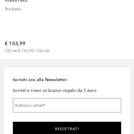
ANNAYAKE
Profumo
€ 103,99
100
ml
 (
€ 103,99
 / 
100
ml
)
Iscriviti ora alla Newsletter
Iscriviti e ricevi un buono regalo da 5 euro
Indirizzo email
*
REGISTRATI