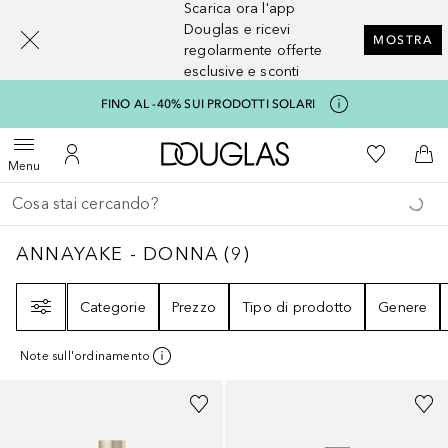
Scarica ora l'app
[navigation.slideout.screenreader]
Douglas e ricevi
MOSTRA
regolarmente offerte
esclusive e sconti
FINO AL -40% SUI PRODOTTI SOLARI
A Douglas Home
Alla Mia Li
Apri menu
Al Mio Account
Al 
Menu
Torna indietro
Esegui ricerca
ANNAYAKE - DONNA
9
RISULTATI
ANNAYAKE - DONNA
(
9
)
Filtri
Categorie
Prezzo
Tipo di prodotto
Genere
Note sull'ordinamento