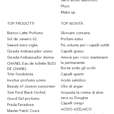
Siero acido ialuronico
Phon
Make up
TOP PRODOTTI
TOP NOVITÀ
Bianco Latte Profumo
Skincare coreana
Sol de Janeiro 62
Profumi estivi
Sweed siero ciglia
Più volume per i capelli sottili
Gisada Ambassador uomo
Capelli grassi
Gisada Ambassador donna
Amore per i ricci: mantenere
la permanente
CHANEL Eau de toilette BLEU
Borse sotto gli occhi
DE CHANEL
Tirtir fondotinta
Capelli spenti
Invictus profumo uomo
Acido salicilico
Beauty of Joseon sunscreen
Olio di argan
Tom Ford Black Orchid
Acquista la crema di aloe
vera su Douglas
Good Girl profumo
Capelli crespi
Prada Paradoxe
ACIDO AZELAICO
Master Patch Cosrx