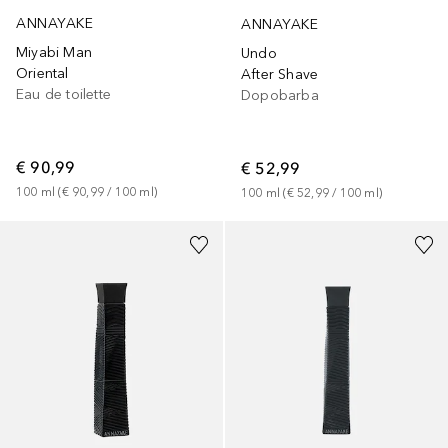
ANNAYAKE
ANNAYAKE
Miyabi Man
Undo
Oriental
After Shave
Eau de toilette
Dopobarba
€ 90,99
€ 52,99
100
ml
 (
€ 90,99
 / 
100
ml
)
100
ml
 (
€ 52,99
 / 
100
ml
)