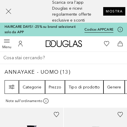
Scarica ora l'app
[navigation.slideout.screenreader]
Douglas e ricevi
MOSTRA
regolarmente offerte
esclusive e sconti
HAIRCARE DAYS! -25% su brand selezionati
Codice:
APPCARE
solo da APP
A Douglas Home
Alla Mia Li
Apri menu
Al Mio Account
Al 
Menu
Torna indietro
Esegui ricerca
ANNAYAKE - UOMO
13
RISULTATI
ANNAYAKE - UOMO
(
13
)
Filtri
Categorie
Prezzo
Tipo di prodotto
Genere
Note sull'ordinamento