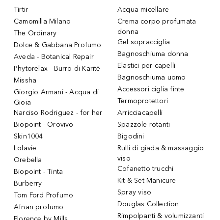
Tirtir
Acqua micellare
Camomilla Milano
Crema corpo profumata
donna
The Ordinary
Gel sopracciglia
Dolce & Gabbana Profumo
Bagnoschiuma donna
Aveda - Botanical Repair
Elastici per capelli
Phytorelax - Burro di Karitè
Bagnoschiuma uomo
Missha
Accessori ciglia finte
Giorgio Armani - Acqua di
Termoprotettori
Gioia
Narciso Rodriguez - for her
Arricciacapelli
Biopoint - Orovivo
Spazzole rotanti
Skin1004
Bigodini
Lolavie
Rulli di giada & massaggio
viso
Orebella
Cofanetto trucchi
Biopoint - Tinta
Kit & Set Manicure
Burberry
Spray viso
Tom Ford Profumo
Douglas Collection
Afnan profumo
Rimpolpanti & volumizzanti
Florence by Mills