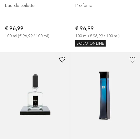
Eau de toilette
Profumo
€ 96,99
€ 96,99
100
ml
 (
€ 96,99
 / 
100
ml
)
100
ml
 (
€ 96,99
 / 
100
ml
)
SOLO ONLINE