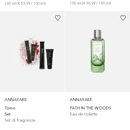
100
ml
 (
€ 96,99
 / 
100
ml
)
100
ml
 (
€ 53,99
 / 
100
ml
)
ANNAYAKE
ANNAYAKE
Tomo
PATH IN THE WOODS
Set
Eau de toilette
Set di fragranze