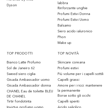
labbra
Dyson
Rinforzante unghie
Profumi Estivi Donna
Profumi Estivi Uomo
Balsamo
Siero acido ialuronico
Phon
Make up
TOP PRODOTTI
TOP NOVITÀ
Bianco Latte Profumo
Skincare coreana
Sol de Janeiro 62
Profumi estivi
Sweed siero ciglia
Più volume per i capelli sottili
Gisada Ambassador uomo
Capelli grassi
Gisada Ambassador donna
Amore per i ricci: mantenere
la permanente
CHANEL Eau de toilette BLEU
Borse sotto gli occhi
DE CHANEL
Tirtir fondotinta
Capelli spenti
Invictus profumo uomo
Acido salicilico