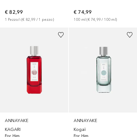
€ 82,99
€ 74,99
1
Pezzo/i
 (
€ 82,99
 / 
1
pezzo
)
100
ml
 (
€ 74,99
 / 
100
ml
)
ANNAYAKE
ANNAYAKE
KAGARI
Kogaï
For Him
For Him