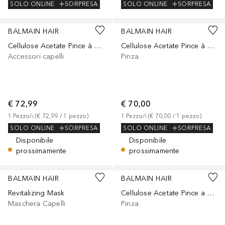
SOLO ONLINE
SORPRESA
SOLO ONLINE
SORPRESA
BALMAIN HAIR
BALMAIN HAIR
Cellulose Acetate Pince à cheveux Small Black
Cellulose Acetate Pince à cheveux Small Tortoise Shell
Accessori capelli
Pinza
€ 72,99
€ 70,00
1
Pezzo/i
 (
€ 72,99
 / 
1
pezzo
)
1
Pezzo/i
 (
€ 70,00
 / 
1
pezzo
)
SOLO ONLINE
SORPRESA
SOLO ONLINE
SORPRESA
Disponibile
Disponibile
prossimamente
prossimamente
BALMAIN HAIR
BALMAIN HAIR
Revitalizing Mask
Cellulose Acetate Pince a Cheveux Medium White/Black
Maschera Capelli
Pinza