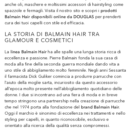
anche oli, maschere e moltissimi accessori di hairstyling come
spazzole e fermagli. Visita il nostro sito e scopri i
prodotti
Balmain Hair disponibili online da DOUGLAS
per prenderti
cura dei tuoi capelli con stile ed efficacia.
LA STORIA DI BALMAIN HAIR TRA
GLAMOUR E COSMETICI
La
linea Balmain Hair
ha alle spalle una lunga storia ricca di
eccellenza e passione. Pierre Balmain fonda la sua casa di
moda alla fine della seconda guerra mondiale dando vita a
uno stile di abbigliamento molto femminile. Negli anni Sessanta
il farmacista Dick Guliker comincia a produrre parrucche con
l'aiuto della moglie sarta, incuriosito da questo accessorio
all'epoca molto presente nell'abbigliamento quotidiano delle
donne. I due si incontrano ad una fiera di moda e in breve
tempo stringono una partnership nella creazione di parrucche
che nel 1974 porta alla fondazione del
brand Balmain Hair
.
Oggi il marchio è sinonimo di eccellenza nei trattamenti e nello
styling per capelli, in quanto riconoscibile, esclusivo e
orientato alla ricerca della qualità senza compromessi.