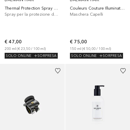
Thermal Protection Spray 200ML
Couleurs Couture Illuminating Ash Brown Mask
Spray per la protezione del calore
Maschera Capelli
€ 47,00
€ 75,00
200
ml
 (
€ 23,50
 / 
100
ml
)
150
ml
 (
€ 50,00
 / 
100
ml
)
SOLO ONLINE
SORPRESA
SOLO ONLINE
SORPRESA