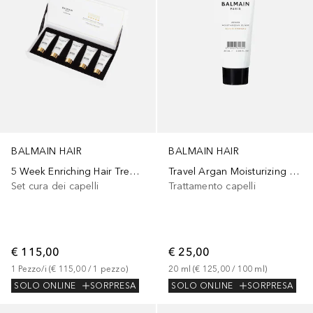
BALMAIN HAIR
BALMAIN HAIR
5 Week Enriching Hair Treatment 5 x 20ml tubes
Travel Argan Moisturizing Elixir 20ml
Set cura dei capelli
Trattamento capelli
€ 115,00
€ 25,00
1
Pezzo/i
 (
€ 115,00
 / 
1
pezzo
)
20
ml
 (
€ 125,00
 / 
100
ml
)
SOLO ONLINE
SORPRESA
SOLO ONLINE
SORPRESA