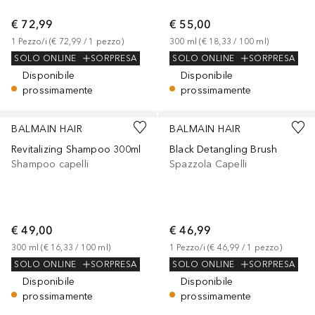
€ 72,99
€ 55,00
1
Pezzo/i
 (
€ 72,99
 / 
1
pezzo
)
300
ml
 (
€ 18,33
 / 
100
ml
)
SOLO ONLINE
SORPRESA
SOLO ONLINE
SORPRESA
Disponibile
Disponibile
prossimamente
prossimamente
BALMAIN HAIR
BALMAIN HAIR
Revitalizing Shampoo 300ml
Black Detangling Brush
Shampoo capelli
Spazzola Capelli
€ 49,00
€ 46,99
300
ml
 (
€ 16,33
 / 
100
ml
)
1
Pezzo/i
 (
€ 46,99
 / 
1
pezzo
)
SOLO ONLINE
SORPRESA
SOLO ONLINE
SORPRESA
Disponibile
Disponibile
prossimamente
prossimamente