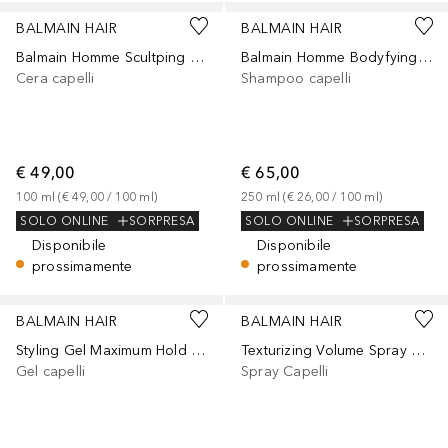
BALMAIN HAIR
BALMAIN HAIR
Balmain Homme Scultping Wax 100ml
Balmain Homme Bodyfying Shampoo 250ml
Cera capelli
Shampoo capelli
€ 49,00
€ 65,00
100
ml
 (
€ 49,00
 / 
100
ml
)
250
ml
 (
€ 26,00
 / 
100
ml
)
SOLO ONLINE
SORPRESA
SOLO ONLINE
SORPRESA
Disponibile
Disponibile
prossimamente
prossimamente
BALMAIN HAIR
BALMAIN HAIR
Styling Gel Maximum Hold 100ml
Texturizing Volume Spray 200ml
Gel capelli
Spray Capelli