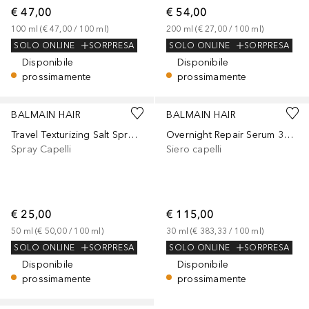
€ 47,00
€ 54,00
100
ml
 (
€ 47,00
 / 
100
ml
)
200
ml
 (
€ 27,00
 / 
100
ml
)
SOLO ONLINE
SORPRESA
SOLO ONLINE
SORPRESA
Disponibile
Disponibile
prossimamente
prossimamente
BALMAIN HAIR
BALMAIN HAIR
Travel Texturizing Salt Spray 50ml
Overnight Repair Serum 30ml
Spray Capelli
Siero capelli
€ 25,00
€ 115,00
50
ml
 (
€ 50,00
 / 
100
ml
)
30
ml
 (
€ 383,33
 / 
100
ml
)
SOLO ONLINE
SORPRESA
SOLO ONLINE
SORPRESA
Disponibile
Disponibile
prossimamente
prossimamente