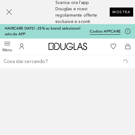
Scarica ora l'app
[navigation.slideout.screenreader]
Douglas e ricevi
MOSTRA
regolarmente offerte
esclusive e sconti
HAIRCARE DAYS! -25% su brand selezionati
Codice:
APPCARE
solo da APP
A Douglas Home
Alla Mia Li
Apri menu
Al Mio Account
Al 
Menu
Torna indietro
Esegui ricerca