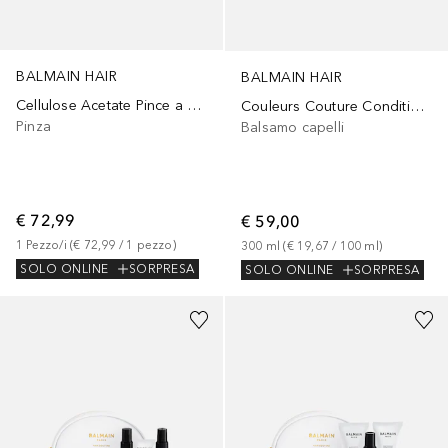
BALMAIN HAIR
BALMAIN HAIR
Cellulose Acetate Pince a Cheveux Extra Small Black/White
Couleurs Couture Conditioner
Pinza
Balsamo capelli
€ 72,99
€ 59,00
1
Pezzo/i
 (
€ 72,99
 / 
1
pezzo
)
300
ml
 (
€ 19,67
 / 
100
ml
)
SOLO ONLINE
SORPRESA
SOLO ONLINE
SORPRESA