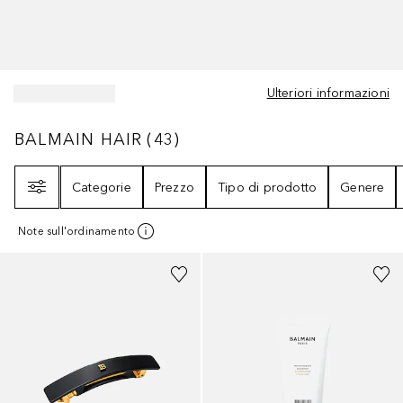
Ulteriori informazioni
BALMAIN HAIR
43
RISULTATI
BALMAIN HAIR
(
43
)
Filtri
Categorie
Prezzo
Tipo di prodotto
Genere
Note sull'ordinamento