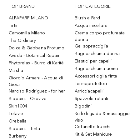
TOP BRAND
TOP CATEGORIE
ALFAPARF MILANO
Blush e Fard
Tirtir
Acqua micellare
Camomilla Milano
Crema corpo profumata
donna
The Ordinary
Gel sopracciglia
Dolce & Gabbana Profumo
Bagnoschiuma donna
Aveda - Botanical Repair
Elastici per capelli
Phytorelax - Burro di Karitè
Bagnoschiuma uomo
Missha
Accessori ciglia finte
Giorgio Armani - Acqua di
Termoprotettori
Gioia
Narciso Rodriguez - for her
Arricciacapelli
Biopoint - Orovivo
Spazzole rotanti
Skin1004
Bigodini
Lolavie
Rulli di giada & massaggio
viso
Orebella
Cofanetto trucchi
Biopoint - Tinta
Kit & Set Manicure
Burberry