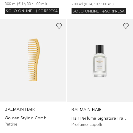
300
ml
 (
€ 16,33
 / 
100
ml
)
200
ml
 (
€ 34,50
 / 
100
ml
)
SOLO ONLINE
SORPRESA
SOLO ONLINE
SORPRESA
BALMAIN HAIR
BALMAIN HAIR
Golden Styling Comb
Hair Perfume Signature Fragrance 100ml
Pettine
Profumo capelli