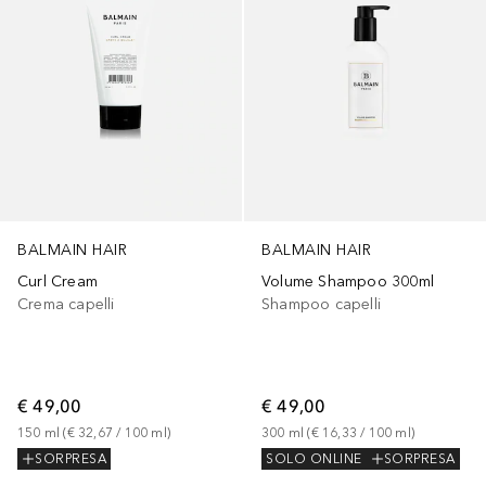
BALMAIN HAIR
BALMAIN HAIR
Volume Shampoo 300ml
Curl Cream
Shampoo capelli
Crema capelli
€ 49,00
€ 49,00
300
ml
 (
€ 16,33
 / 
100
ml
)
150
ml
 (
€ 32,67
 / 
100
ml
)
SOLO ONLINE
SORPRESA
SORPRESA