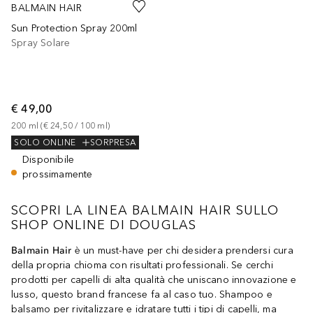
BALMAIN HAIR
Sun Protection Spray 200ml
Spray Solare
€ 49,00
200
ml
 (
€ 24,50
 / 
100
ml
)
SOLO ONLINE
SORPRESA
Disponibile
prossimamente
SCOPRI LA LINEA BALMAIN HAIR SULLO
SHOP ONLINE DI DOUGLAS
Balmain Hair
è un must-have per chi desidera prendersi cura
della propria chioma con risultati professionali. Se cerchi
prodotti per capelli di alta qualità che uniscano innovazione e
lusso, questo brand francese fa al caso tuo. Shampoo e
balsamo per rivitalizzare e idratare tutti i tipi di capelli, ma