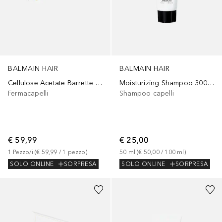
BALMAIN HAIR
BALMAIN HAIR
Cellulose Acetate Barrette pour Cheveux Medium Black
Moisturizing Shampoo 300ml New Formula
Fermacapelli
Shampoo capelli
€ 59,99
€ 25,00
1
Pezzo/i
 (
€ 59,99
 / 
1
pezzo
)
50
ml
 (
€ 50,00
 / 
100
ml
)
SOLO ONLINE
SORPRESA
SOLO ONLINE
SORPRESA