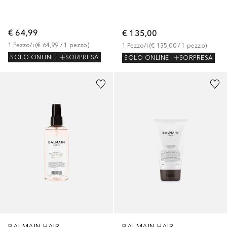
€ 64,99
€ 135,00
1
Pezzo/i
 (
€ 64,99
 / 
1
pezzo
)
1
Pezzo/i
 (
€ 135,00
 / 
1
pezzo
)
SOLO ONLINE
SORPRESA
SOLO ONLINE
SORPRESA
BALMAIN HAIR
BALMAIN HAIR