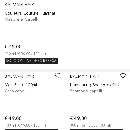
BALMAIN HAIR
Couleurs Couture Illuminating Golden Blonde Mask
Maschera Capelli
€ 75,00
150
ml
 (
€ 50,00
 / 
100
ml
)
SOLO ONLINE
SORPRESA
BALMAIN HAIR
BALMAIN HAIR
Matt Paste 100ml
Illuminating Shampoo Silver Pearl 300ml
Cera capelli
Shampoo capelli
€ 49,00
€ 49,00
100
ml
 (
€ 49,00
 / 
100
ml
)
300
ml
 (
€ 16,33
 / 
100
ml
)