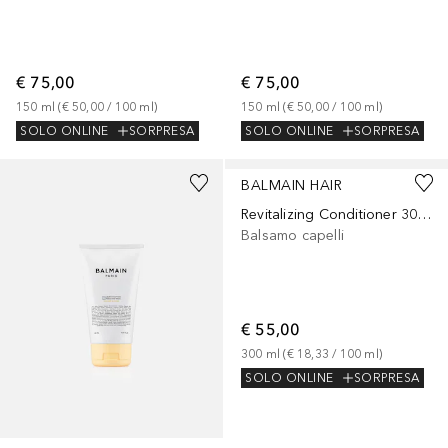
€ 75,00
€ 75,00
150
ml
 (
€ 50,00
 / 
100
ml
)
150
ml
 (
€ 50,00
 / 
100
ml
)
SOLO ONLINE
SORPRESA
SOLO ONLINE
SORPRESA
BALMAIN HAIR
Revitalizing Conditioner 300ml
Balsamo capelli
€ 55,00
300
ml
 (
€ 18,33
 / 
100
ml
)
SOLO ONLINE
SORPRESA