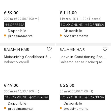
€ 59,00
€ 111,00
200
ml
 (
€ 29,50
 / 
100
ml
)
1
Pezzo/i
 (
€ 111,00
 / 
1
pezzo
)
SORPRESA
SOLO ONLINE
SORPRESA
Disponibile
Disponibile
prossimamente
prossimamente
BALMAIN HAIR
BALMAIN HAIR
Moisturizing Conditioner 300ml New Formula
Leave in Conditioning Spray 50ml
Balsamo capelli
Balsamo senza risciacquo
€ 49,00
€ 25,00
300
ml
 (
€ 16,33
 / 
100
ml
)
50
ml
 (
€ 50,00
 / 
100
ml
)
SOLO ONLINE
SORPRESA
SOLO ONLINE
SORPRESA
Disponibile
Disponibile
prossimamente
prossimamente