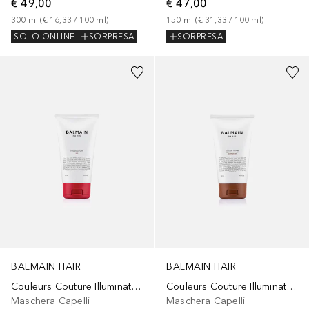
€ 49,00
€ 47,00
300
ml
 (
€ 16,33
 / 
100
ml
)
150
ml
 (
€ 31,33
 / 
100
ml
)
SOLO ONLINE
SORPRESA
SORPRESA
BALMAIN HAIR
BALMAIN HAIR
Couleurs Couture Illuminating Red Mask
Couleurs Couture Illuminating Warm Brown Mask
Maschera Capelli
Maschera Capelli