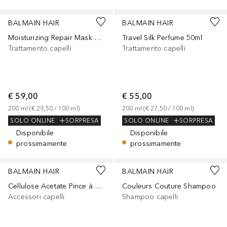
BALMAIN HAIR
BALMAIN HAIR
Moisturizing Repair Mask 200ml
Travel Silk Perfume 50ml
Trattamento capelli
Trattamento capelli
€ 59,00
€ 55,00
200
ml
 (
€ 29,50
 / 
100
ml
)
200
ml
 (
€ 27,50
 / 
100
ml
)
SOLO ONLINE
SORPRESA
SOLO ONLINE
SORPRESA
Disponibile
Disponibile
prossimamente
prossimamente
BALMAIN HAIR
BALMAIN HAIR
Cellulose Acetate Pince à cheveux Small White
Couleurs Couture Shampoo
Accessori capelli
Shampoo capelli