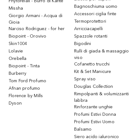
Phytorelax - Burro di Karitè
Bagnoschiuma uomo
Missha
Accessori ciglia finte
Giorgio Armani - Acqua di
Termoprotettori
Gioia
Narciso Rodriguez - for her
Arricciacapelli
Biopoint - Orovivo
Spazzole rotanti
Skin1004
Bigodini
Lolavie
Rulli di giada & massaggio
viso
Orebella
Cofanetto trucchi
Biopoint - Tinta
Kit & Set Manicure
Burberry
Spray viso
Tom Ford Profumo
Douglas Collection
Afnan profumo
Rimpolpanti & volumizzanti
Florence by Mills
labbra
Dyson
Rinforzante unghie
Profumi Estivi Donna
Profumi Estivi Uomo
Balsamo
Siero acido ialuronico