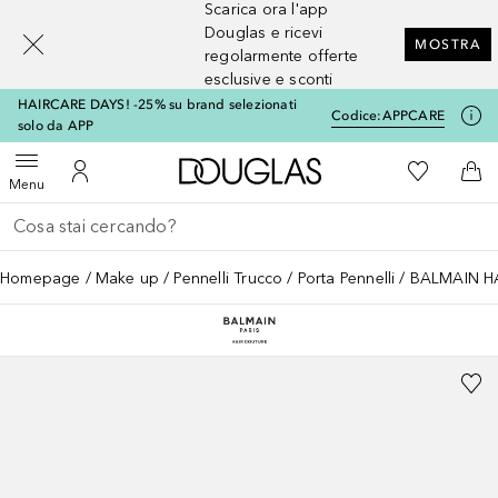
Scarica ora l'app
[navigation.slideout.screenreader]
Douglas e ricevi
MOSTRA
regolarmente offerte
esclusive e sconti
HAIRCARE DAYS! -25% su brand selezionati
Codice:
APPCARE
solo da APP
A Douglas Home
Alla Mia Li
Apri menu
Al Mio Account
Al 
Menu
Torna indietro
Esegui ricerca
Homepage
Make up
Pennelli Trucco
Porta Pennelli
BALMAIN HA