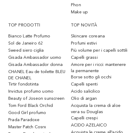
Phon
Make up
TOP PRODOTTI
TOP NOVITÀ
Bianco Latte Profumo
Skincare coreana
Sol de Janeiro 62
Profumi estivi
Sweed siero ciglia
Più volume per i capelli sottili
Gisada Ambassador uomo
Capelli grassi
Gisada Ambassador donna
Amore per i ricci: mantenere
la permanente
CHANEL Eau de toilette BLEU
Borse sotto gli occhi
DE CHANEL
Tirtir fondotinta
Capelli spenti
Invictus profumo uomo
Acido salicilico
Beauty of Joseon sunscreen
Olio di argan
Tom Ford Black Orchid
Acquista la crema di aloe
vera su Douglas
Good Girl profumo
Capelli crespi
Prada Paradoxe
ACIDO AZELAICO
Master Patch Cosrx
Acquista le creme all’acido