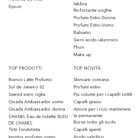
labbra
Dyson
Rinforzante unghie
Profumi Estivi Donna
Profumi Estivi Uomo
Balsamo
Siero acido ialuronico
Phon
Make up
TOP PRODOTTI
TOP NOVITÀ
Bianco Latte Profumo
Skincare coreana
Sol de Janeiro 62
Profumi estivi
Sweed siero ciglia
Più volume per i capelli sottili
Gisada Ambassador uomo
Capelli grassi
Gisada Ambassador donna
Amore per i ricci: mantenere
la permanente
CHANEL Eau de toilette BLEU
Borse sotto gli occhi
DE CHANEL
Tirtir fondotinta
Capelli spenti
Invictus profumo uomo
Acido salicilico