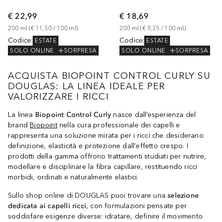
€ 22,99
€ 18,69
200
ml
 (
€ 11,50
 / 
100
ml
)
200
ml
 (
€ 9,35
 / 
100
ml
)
Codice
:
Codice
:
ESTATE
ESTATE
SOLO ONLINE
SORPRESA
SOLO ONLINE
SORPRESA
ACQUISTA BIOPOINT CONTROL CURLY SU
DOUGLAS: LA LINEA IDEALE PER
VALORIZZARE I RICCI
La linea
Biopoint Control Curly
nasce dall’esperienza del
brand
Biopoint
nella cura professionale dei capelli e
rappresenta una soluzione mirata per i ricci che desiderano
definizione, elasticità e protezione dall'effetto crespo. I
prodotti della gamma offrono trattamenti studiati per nutrire,
modellare e disciplinare la fibra capillare, restituendo ricci
morbidi, ordinati e naturalmente elastici.
Sullo shop online di DOUGLAS puoi trovare una
selezione
dedicata ai capelli ricci
, con formulazioni pensate per
soddisfare esigenze diverse: idratare, definire il movimento