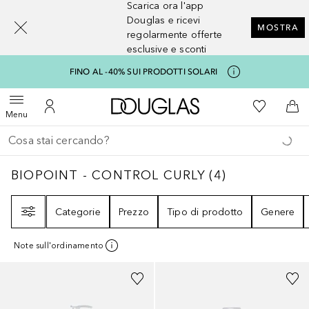
Scarica ora l'app
[navigation.slideout.screenreader]
Douglas e ricevi
MOSTRA
regolarmente offerte
esclusive e sconti
FINO AL -40% SUI PRODOTTI SOLARI
A Douglas Home
Alla Mia Li
Apri menu
Al Mio Account
Al 
Menu
Torna indietro
Esegui ricerca
BIOPOINT - CONTROL CURLY
4
RISULTATI
BIOPOINT - CONTROL CURLY
(
4
)
Filtri
Categorie
Prezzo
Tipo di prodotto
Genere
Note sull'ordinamento