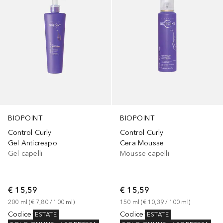
BIOPOINT
BIOPOINT
Control Curly
Control Curly
Gel Anticrespo
Cera Mousse
Gel capelli
Mousse capelli
€ 15,59
€ 15,59
200
ml
 (
€ 7,80
 / 
100
ml
)
150
ml
 (
€ 10,39
 / 
100
ml
)
Codice
:
Codice
:
ESTATE
ESTATE