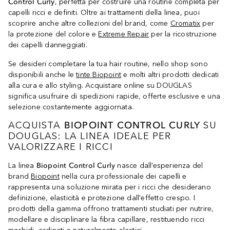
Control Curly
, perfetta per costruire una routine completa per
capelli ricci e definiti. Oltre ai trattamenti della linea, puoi
scoprire anche altre collezioni del brand, come
Cromatix
per
la protezione del colore e
Extreme Repair
per la ricostruzione
dei capelli danneggiati.
Se desideri completare la tua hair routine, nello shop sono
disponibili anche le
tinte Biopoint
e molti altri prodotti dedicati
alla cura e allo styling. Acquistare online su DOUGLAS
significa usufruire di spedizioni rapide, offerte esclusive e una
selezione costantemente aggiornata.
ACQUISTA
BIOPOINT CONTROL CURLY
SU
DOUGLAS: LA LINEA IDEALE PER
VALORIZZARE I RICCI
La linea
Biopoint Control Curly
nasce dall’esperienza del
brand
Biopoint
nella cura professionale dei capelli e
rappresenta una soluzione mirata per i ricci che desiderano
definizione, elasticità e protezione dall'effetto crespo. I
prodotti della gamma offrono trattamenti studiati per nutrire,
modellare e disciplinare la fibra capillare, restituendo ricci