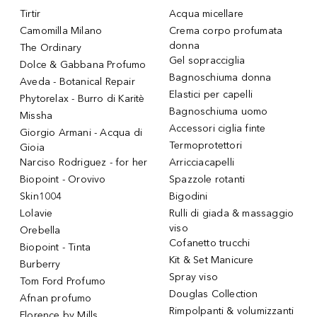
Tirtir
Acqua micellare
Camomilla Milano
Crema corpo profumata
donna
The Ordinary
Gel sopracciglia
Dolce & Gabbana Profumo
Bagnoschiuma donna
Aveda - Botanical Repair
Elastici per capelli
Phytorelax - Burro di Karitè
Bagnoschiuma uomo
Missha
Accessori ciglia finte
Giorgio Armani - Acqua di
Termoprotettori
Gioia
Narciso Rodriguez - for her
Arricciacapelli
Biopoint - Orovivo
Spazzole rotanti
Skin1004
Bigodini
Lolavie
Rulli di giada & massaggio
viso
Orebella
Cofanetto trucchi
Biopoint - Tinta
Kit & Set Manicure
Burberry
Spray viso
Tom Ford Profumo
Douglas Collection
Afnan profumo
Rimpolpanti & volumizzanti
Florence by Mills