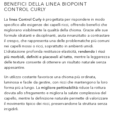
BENEFICI DELLA LINEA BIOPOINT
CONTROL CURLY
La
linea Control Curly
è progettata per rispondere in modo
specifico alle esigenze dei capelli ricci, offrendo benefici che
migliorano visibilmente la qualità della chioma. Grazie alle sue
formule idratanti e disciplinanti, aiuta innanzitutto a contrastare
il crespo, che rappresenta una delle problematiche più comuni
nei capelli mossi o ricci, soprattutto in ambienti umidi.
L’idratazione profonda restituisce elasticità,
rendendo i ricci
più morbidi, definiti e piacevoli al tatto
, mentre la leggerezza
delle texture consente di ottenere un risultato naturale senza
appesantire.
Un utilizzo costante favorisce una chioma più ordinata,
luminosa e facile da gestire, con ricci che mantengono la loro
forma più a lungo. La
migliore pettinabilità
riduce la rottura
dovuta allo sfregamento e migliora la salute complessiva del
capello, mentre la definizione naturale permette di valorizzare
il movimento tipico dei ricci, preservandone la struttura senza
irrigidirli.