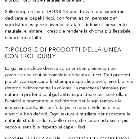
morbidi, ordinati e naturalmente elastici.
Sullo shop online di DOUGLAS puoi trovare una
selezione
dedicata ai capelli ricci
, con formulazioni pensate per
soddisfare esigenze diverse: idratare, definire il movimento
naturale, eliminare il crespo e rendere la chioma più flessibile
e morbida al tatto.
TIPOLOGIE DI PRODOTTI DELLA LINEA
CONTROL CURLY
La gamma include diverse soluzioni complementari per
costruire una routine completa dedicata ai ricci. Tra i prodotti
più utilizzati spiccano lo
shampoo
specifico per ammorbidire e
deterge delicatamente la chioma, la
maschera intensiva
per
nutrire in profondità, il
gel anticrespo
ideale per controllare
l’umidità e mantenere la definizione per lungo tempo e la
mousse modellante, perfetta per ottenere volume e ricci
elastici e ben definiti. Ogni texture è studiata per rispettare la
naturale struttura del capello riccio, che tende ad essere più
secco e sensibile rispetto ai capelli lisci.
COME UTILIZZARE I PRODOTTI CONTROL