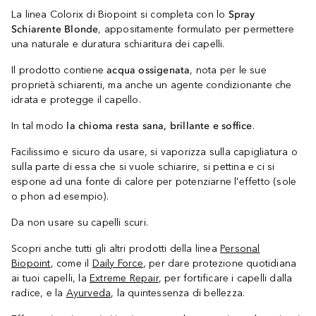
La linea Colorix di Biopoint si completa con lo
Spray
Schiarente Blonde
, appositamente formulato per permettere
una naturale e duratura schiaritura dei capelli.
Il prodotto contiene
acqua ossigenata
, nota per le sue
proprietà schiarenti, ma anche un agente condizionante che
idrata e protegge il capello.
In tal modo
la chioma resta sana, brillante e soffice
.
Facilissimo e sicuro da usare, si vaporizza sulla capigliatura o
sulla parte di essa che si vuole schiarire, si pettina e ci si
espone ad una fonte di calore per potenziarne l'effetto (sole
o phon ad esempio).
Da non usare su capelli scuri.
Scopri anche tutti gli altri prodotti della linea
Personal
Biopoint
, come il
Daily Force
, per dare protezione quotidiana
ai tuoi capelli, la
Extreme Repair
, per fortificare i capelli dalla
radice, e la
Ayurveda
, la quintessenza di bellezza.