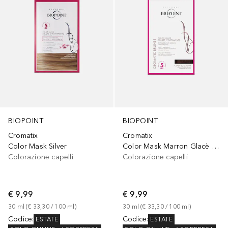
BIOPOINT
BIOPOINT
Cromatix
Cromatix
Color Mask Silver
Color Mask Marron Glacè Scuro
Colorazione capelli
Colorazione capelli
€ 9,99
€ 9,99
30
ml
 (
€ 33,30
 / 
100
ml
)
30
ml
 (
€ 33,30
 / 
100
ml
)
Codice
:
Codice
:
ESTATE
ESTATE