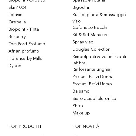
Biopoint - Orovivo
Spazzole rotanti
Skin1004
Bigodini
Lolavie
Rulli di giada & massaggio
viso
Orebella
Cofanetto trucchi
Biopoint - Tinta
Kit & Set Manicure
Burberry
Spray viso
Tom Ford Profumo
Douglas Collection
Afnan profumo
Rimpolpanti & volumizzanti
Florence by Mills
labbra
Dyson
Rinforzante unghie
Profumi Estivi Donna
Profumi Estivi Uomo
Balsamo
Siero acido ialuronico
Phon
Make up
TOP PRODOTTI
TOP NOVITÀ