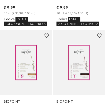
€ 9,99
€ 9,99
30
ml
 (
€ 33,30
 / 
100
ml
)
30
ml
 (
€ 33,30
 / 
100
ml
)
Codice
:
Codice
:
ESTATE
ESTATE
SOLO ONLINE
SORPRESA
SOLO ONLINE
SORPRESA
BIOPOINT
BIOPOINT