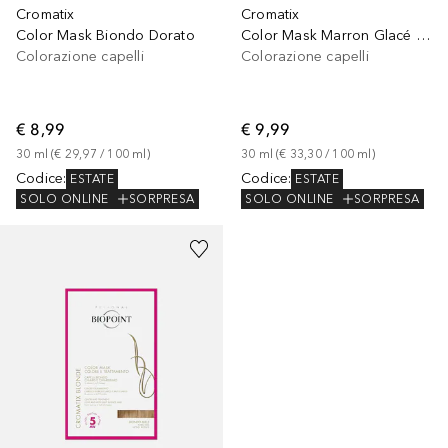
Cromatix
Cromatix
Color Mask Biondo Dorato
Color Mask Marron Glacé Chiaro
Colorazione capelli
Colorazione capelli
€ 8,99
€ 9,99
30
ml
 (
€ 29,97
 / 
100
ml
)
30
ml
 (
€ 33,30
 / 
100
ml
)
Codice
:
Codice
:
ESTATE
ESTATE
SOLO ONLINE
SORPRESA
SOLO ONLINE
SORPRESA