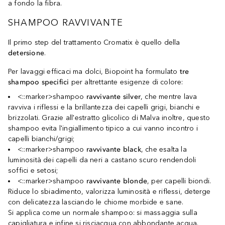
a fondo la fibra.
SHAMPOO RAVVIVANTE
Il primo step del trattamento Cromatix è quello della
detersione
.
Per lavaggi efficaci ma dolci, Biopoint ha formulato
tre
shampoo specifici
per altrettante esigenze di colore:
<::marker>shampoo
ravvivante silver
, che mentre lava
ravviva i riflessi e la brillantezza dei capelli grigi, bianchi e
brizzolati. Grazie all'estratto glicolico di Malva inoltre, questo
shampoo evita l'ingiallimento tipico a cui vanno incontro i
capelli bianchi/grigi;
<::marker>shampoo
ravvivante black
, che esalta la
luminosità dei capelli da neri a castano scuro rendendoli
soffici e setosi;
<::marker>shampoo
ravvivante blonde
, per capelli biondi.
Riduce lo sbiadimento, valorizza luminosità e riflessi, deterge
con delicatezza lasciando le chiome morbide e sane.
Si applica come un normale shampoo: si massaggia sulla
capigliatura e infine si risciacqua con abbondante acqua.