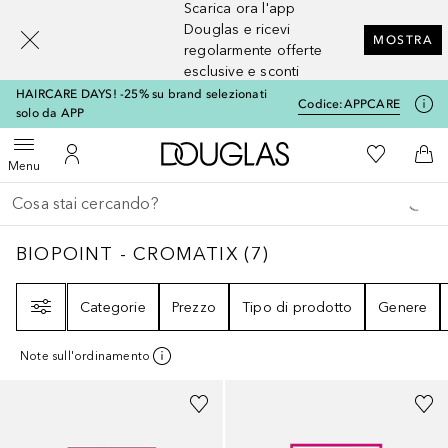
Scarica ora l'app
[navigation.slideout.screenreader]
Douglas e ricevi
MOSTRA
regolarmente offerte
esclusive e sconti
HAIRCARE DAYS! -25% su brand selezionati
Codice:
APPCARE
solo da APP
A Douglas Home
Alla Mia Li
Apri menu
Al Mio Account
Al 
Menu
Torna indietro
Esegui ricerca
BIOPOINT - CROMATIX
7
RISULTATI
BIOPOINT - CROMATIX
(
7
)
Filtri
Categorie
Prezzo
Tipo di prodotto
Genere
Note sull'ordinamento