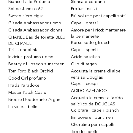
Bianco Latte Profumo
Skincare coreana
Sol de Janeiro 62
Profumi estivi
Sweed siero ciglia
Più volume per i capelli sottili
Gisada Ambassador uomo
Capelli grassi
Gisada Ambassador donna
Amore per i ricci: mantenere
la permanente
CHANEL Eau de toilette BLEU
Borse sotto gli occhi
DE CHANEL
Tirtir fondotinta
Capelli spenti
Invictus profumo uomo
Acido salicilico
Beauty of Joseon sunscreen
Olio di argan
Tom Ford Black Orchid
Acquista la crema di aloe
vera su Douglas
Good Girl profumo
Capelli crespi
Prada Paradoxe
ACIDO AZELAICO
Master Patch Cosrx
Acquista le creme all’acido
Breeze Deodorante Argan
salicilico da DOUGLAS
La vie est belle
Colorare i capelli bianchi
Rimuovere i punti neri
Cheratina per i capelli
Tipi di capelli