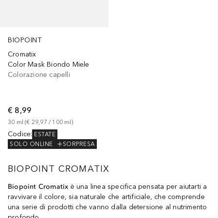
BIOPOINT
Cromatix
Color Mask Biondo Miele
Colorazione capelli
€ 8,99
30
ml
 (
€ 29,97
 / 
100
ml
)
Codice
:
ESTATE
SOLO ONLINE
SORPRESA
BIOPOINT CROMATIX
Biopoint Cromatix
è una linea specifica pensata per aiutarti a
ravvivare il colore, sia naturale che artificiale, che comprende
una serie di prodotti che vanno dalla detersione al nutrimento
profondo.