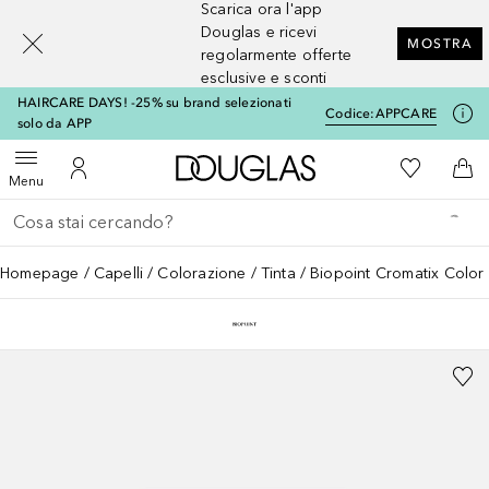
Scarica ora l'app
[navigation.slideout.screenreader]
Douglas e ricevi
MOSTRA
regolarmente offerte
esclusive e sconti
HAIRCARE DAYS! -25% su brand selezionati
Codice:
APPCARE
solo da APP
A Douglas Home
Alla Mia Li
Apri menu
Al Mio Account
Al 
Menu
Torna indietro
Esegui ricerca
Homepage
Capelli
Colorazione
Tinta
Biopoint Cromatix Colo