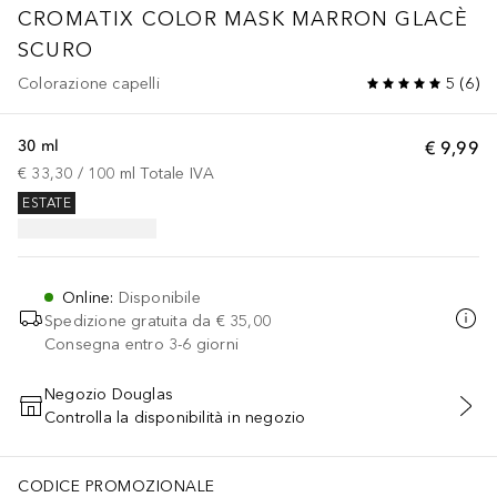
CROMATIX
COLOR MASK MARRON GLACÈ
SCURO
Colorazione capelli
5
(
6
)
30 ml
€ 9,99
€ 33,30
 / 
100
ml
Totale IVA
ESTATE
Online
:
Disponibile
Spedizione gratuita da
€ 35,00
Consegna entro 3-6 giorni
Negozio Douglas
Controlla la disponibilità in negozio
AGGIUNGI AL CARRELLO
CODICE PROMOZIONALE