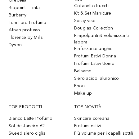
Orebella
Cofanetto trucchi
Biopoint - Tinta
Kit & Set Manicure
Burberry
Spray viso
Tom Ford Profumo
Douglas Collection
Afnan profumo
Rimpolpanti & volumizzanti
Florence by Mills
labbra
Dyson
Rinforzante unghie
Profumi Estivi Donna
Profumi Estivi Uomo
Balsamo
Siero acido ialuronico
Phon
Make up
TOP PRODOTTI
TOP NOVITÀ
Bianco Latte Profumo
Skincare coreana
Sol de Janeiro 62
Profumi estivi
Sweed siero ciglia
Più volume per i capelli sottili