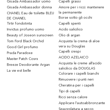
Gisada Ambassador uomo
Capelli grassi
Gisada Ambassador donna
Amore per i ricci: mantenere
la permanente
CHANEL Eau de toilette BLEU
Borse sotto gli occhi
DE CHANEL
Tirtir fondotinta
Capelli spenti
Invictus profumo uomo
Acido salicilico
Beauty of Joseon sunscreen
Olio di argan
Tom Ford Black Orchid
Acquista la crema di aloe
vera su Douglas
Good Girl profumo
Capelli crespi
Prada Paradoxe
ACIDO AZELAICO
Master Patch Cosrx
Acquista le creme all’acido
Breeze Deodorante Argan
salicilico da DOUGLAS
La vie est belle
Colorare i capelli bianchi
Rimuovere i punti neri
Cheratina per i capelli
Tipi di capelli
Ricci senza calore
Applicare l'autoabbronzante
Spazzolatura a secco