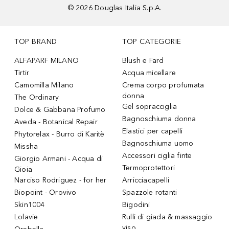
©
2026
Douglas Italia S.p.A.
TOP BRAND
TOP CATEGORIE
ALFAPARF MILANO
Blush e Fard
Tirtir
Acqua micellare
Camomilla Milano
Crema corpo profumata
donna
The Ordinary
Gel sopracciglia
Dolce & Gabbana Profumo
Bagnoschiuma donna
Aveda - Botanical Repair
Elastici per capelli
Phytorelax - Burro di Karitè
Bagnoschiuma uomo
Missha
Accessori ciglia finte
Giorgio Armani - Acqua di
Termoprotettori
Gioia
Narciso Rodriguez - for her
Arricciacapelli
Biopoint - Orovivo
Spazzole rotanti
Skin1004
Bigodini
Lolavie
Rulli di giada & massaggio
viso