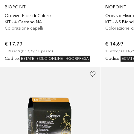
BIOPOINT
BIOPOINT
Orovivo Elisir di Colore
Orovivo Elisir
KIT - 4 Castano NA
KIT - 6.5 Bio
Colorazione capelli
Colorazione ca
€ 17,79
€ 14,69
1
Pezzo/i
 (
€ 17,79
 / 
1
pezzo
)
1
Pezzo/i
 (
€ 14,6
Codice
:
Codice
:
ESTATE
SOLO ONLINE
SORPRESA
ESTAT