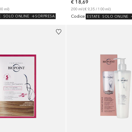
€ 18,69
00
ml
)
200
ml
 (
€ 9,35
 / 
100
ml
)
Codice
:
E
SOLO ONLINE
SORPRESA
ESTATE
SOLO ONLINE