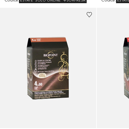
Codice
:
Codice
:
ESTATE
SOLO ONLINE
SORPRESA
ESTAT