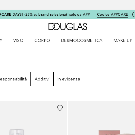
RCARE DAYS! -25% su brand selezionati solo da APP
Codice:
APPCARE
A Douglas Home
Y
VISO
CORPO
DERMOCOSMETICA
MAKE UP
menu K-BEAUTY
Apri il menu Viso
Apri il menu Corpo
Apri il menu DERMOCOSMETICA
Apri il me
esponsabilità
Additivi
In evidenza