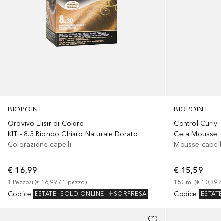
BIOPOINT
BIOPOINT
Orovivo Elisir di Colore
Control Curly
KIT - 8.3 Biondo Chiaro Naturale Dorato
Cera Mousse
Colorazione capelli
Mousse capell
€ 16,99
€ 15,59
1
Pezzo/i
 (
€ 16,99
 / 
1
pezzo
)
150
ml
 (
€ 10,39
 /
Codice
:
Codice
:
ESTATE
SOLO ONLINE
SORPRESA
ESTAT