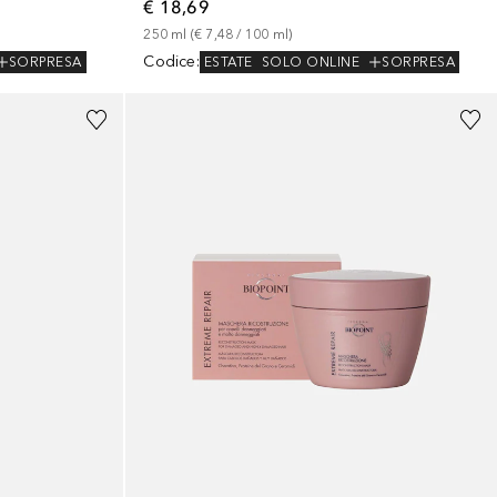
€ 18,69
250
ml
 (
€ 7,48
 / 
100
ml
)
Codice
:
SORPRESA
ESTATE
SOLO ONLINE
SORPRESA