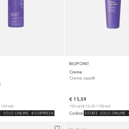
BIOPOINT
Crema
Crema capelli
i
€ 15,59
 
100
ml
)
150
ml
 (
€ 10,39
 / 
100
ml
)
Codice
:
E
SOLO ONLINE
SORPRESA
ESTATE
SOLO ONLINE