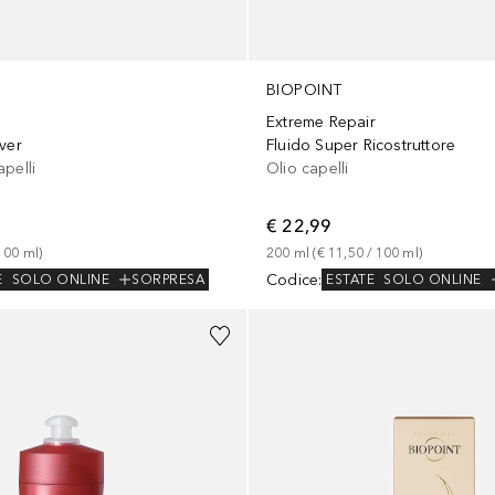
BIOPOINT
Extreme Repair
ver
Fluido Super Ricostruttore
pelli
Olio capelli
€ 22,99
100
ml
)
200
ml
 (
€ 11,50
 / 
100
ml
)
Codice
:
E
SOLO ONLINE
SORPRESA
ESTATE
SOLO ONLINE