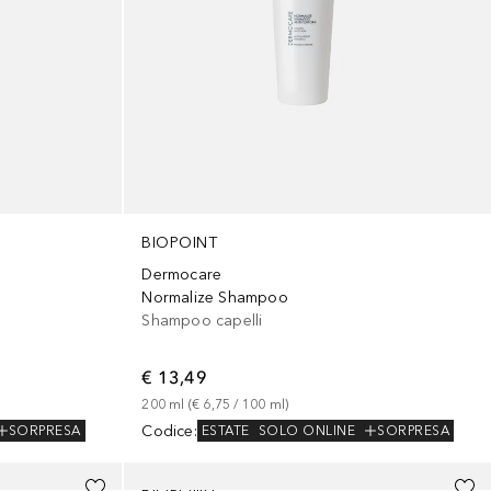
BIOPOINT
Dermocare
Normalize Shampoo
Shampoo capelli
€ 13,49
200
ml
 (
€ 6,75
 / 
100
ml
)
Codice
:
SORPRESA
ESTATE
SOLO ONLINE
SORPRESA