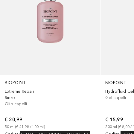
BIOPOINT
BIOPOINT
Extreme Repair
Hydrofluid Ge
Siero
Gel capelli
Olio capelli
€ 20,99
€ 15,99
50
ml
 (
€ 41,98
 / 
100
ml
)
200
ml
 (
€ 8,00
 / 