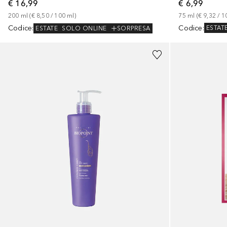
€ 6,99
€ 16,99
75
ml
 (
€ 9,32
 / 
1
200
ml
 (
€ 8,50
 / 
100
ml
)
Codice
:
Codice
:
ESTAT
ESTATE
SOLO ONLINE
SORPRESA