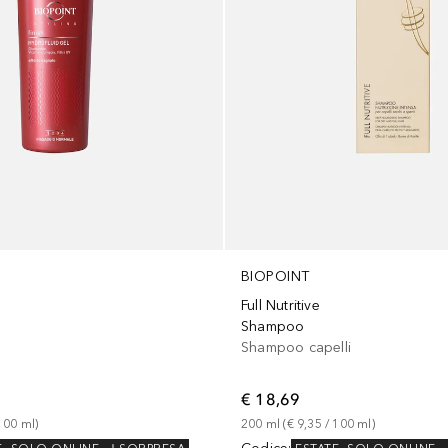
BIOPOINT
l
Full Nutritive
Shampoo
Shampoo capelli
€ 18,69
100
ml
)
200
ml
 (
€ 9,35
 / 
100
ml
)