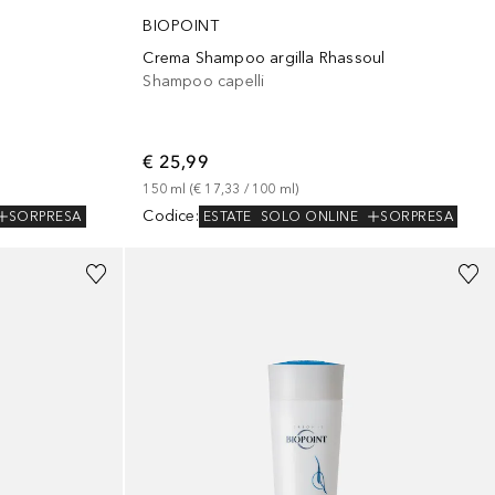
BIOPOINT
Crema Shampoo argilla Rhassoul
Shampoo capelli
€ 25,99
150
ml
 (
€ 17,33
 / 
100
ml
)
Codice
:
SORPRESA
ESTATE
SOLO ONLINE
SORPRESA