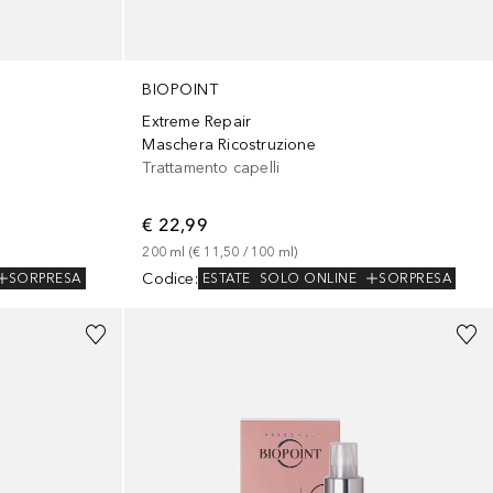
BIOPOINT
Extreme Repair
Maschera Ricostruzione
Trattamento capelli
€ 22,99
200
ml
 (
€ 11,50
 / 
100
ml
)
Codice
:
SORPRESA
ESTATE
SOLO ONLINE
SORPRESA