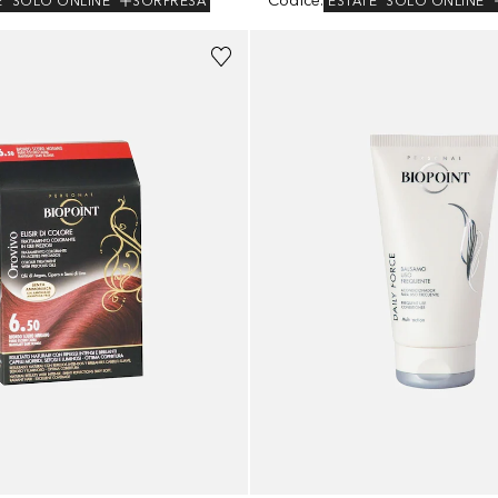
Codice
:
E
SOLO ONLINE
SORPRESA
ESTATE
SOLO ONLINE