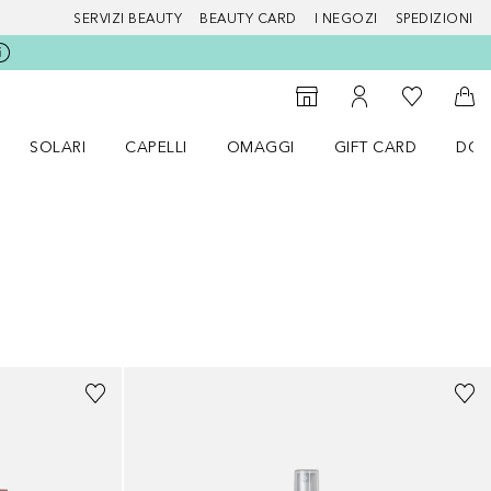
SERVIZI BEAUTY
BEAUTY CARD
I NEGOZI
SPEDIZIONI
Alla Mia Li
Storefinder
Al Mio Account
Al 
SOLARI
CAPELLI
OMAGGI
GIFT CARD
DOU
nu Make up
Apri il menu SOLARI
Apri il menu Capelli
Apri il menu OMAGGI