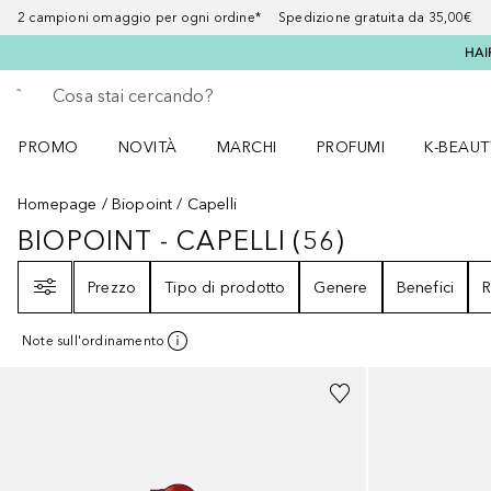
2 campioni omaggio per ogni ordine* Spedizione gratuita da 35,00€
HAI
Torna indietro
Esegui ricerca
PROMO
NOVITÀ
MARCHI
PROFUMI
K-BEAUT
Apri il menu PROMO
Apri il menu NOVITÀ
Apri il menu MARCHI
Apri il menu Profumi
Apri il 
Homepage
Biopoint
Capelli
BIOPOINT - CAPELLI
(
56
)
BIOPOINT - CAPELLI
56
RISULTATI
Filtri
Prezzo
Tipo di prodotto
Genere
Benefici
R
Note sull'ordinamento