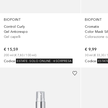
BIOPOINT
BIOPOINT
Control Curly
Cromatix
Gel Anticrespo
Color Mask Sil
Gel capelli
Colorazione ca
€ 15,59
€ 9,99
200
ml
 (
€ 7,80
 / 
100
ml
)
30
ml
 (
€ 33,30
 / 
Codice
:
Codice
:
ESTATE
SOLO ONLINE
SORPRESA
ESTAT