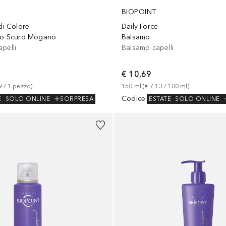
BIOPOINT
 di Colore
Daily Force
ndo Scuro Mogano
Balsamo
pelli
Balsamo capelli
€ 10,69
9
 / 
1
pezzo
)
150
ml
 (
€ 7,13
 / 
100
ml
)
Codice
:
E
SOLO ONLINE
SORPRESA
ESTATE
SOLO ONLINE