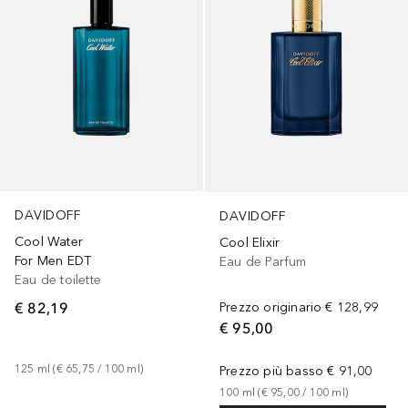
DAVIDOFF
DAVIDOFF
Cool Water
Cool Elixir
For Men EDT
Eau de Parfum
Eau de toilette
€ 82,19
Prezzo originario
€ 128,99
€ 95,00
125
ml
 (
€ 65,75
 / 
100
ml
)
Prezzo più basso
€ 91,00
100
ml
 (
€ 95,00
 / 
100
ml
)