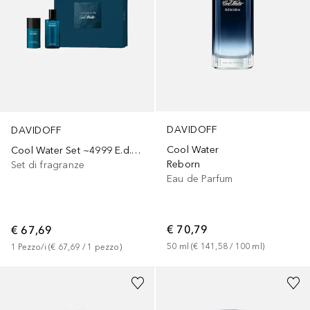
DAVIDOFF
DAVIDOFF
Cool Water
Cool Water Set ~4999 E.d.T. Nat. Spray 75 ml + Deodorant Stick 75 ml
Reborn
Set di fragranze
Eau de Parfum
€ 70,79
€ 67,69
50
ml
 (
€ 141,58
 / 
100
ml
)
1
Pezzo/i
 (
€ 67,69
 / 
1
pezzo
)