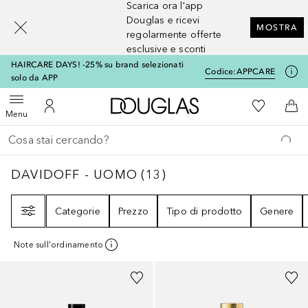
Scarica ora l'app
[navigation.slideout.screenreader]
Douglas e ricevi
MOSTRA
regolarmente offerte
esclusive e sconti
HAIRCARE DAYS! -25% su brand selezionati
Codice:
APPCARE
solo da APP
A Douglas Home
Alla Mia Li
Apri menu
Al Mio Account
Al 
Menu
Torna indietro
Esegui ricerca
DAVIDOFF - UOMO
13
RISULTATI
DAVIDOFF - UOMO
(
13
)
Filtri
Categorie
Prezzo
Tipo di prodotto
Genere
Note sull'ordinamento