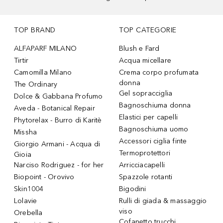
TOP BRAND
TOP CATEGORIE
ALFAPARF MILANO
Blush e Fard
Tirtir
Acqua micellare
Camomilla Milano
Crema corpo profumata
donna
The Ordinary
Gel sopracciglia
Dolce & Gabbana Profumo
Bagnoschiuma donna
Aveda - Botanical Repair
Elastici per capelli
Phytorelax - Burro di Karitè
Bagnoschiuma uomo
Missha
Accessori ciglia finte
Giorgio Armani - Acqua di
Termoprotettori
Gioia
Narciso Rodriguez - for her
Arricciacapelli
Biopoint - Orovivo
Spazzole rotanti
Skin1004
Bigodini
Lolavie
Rulli di giada & massaggio
viso
Orebella
Cofanetto trucchi