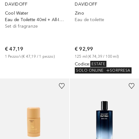
DAVIDOFF
DAVIDOFF
Cool Water
Zino
Eau de Toilette 40ml + All-In-One Duschgel 75ml
Eau de toilette
Set di fragranze
€ 47,19
€ 92,99
1
Pezzo/i
 (
€ 47,19
 / 
1
pezzo
)
125
ml
 (
€ 74,39
 / 
100
ml
)
Codice
:
ESTATE
SOLO ONLINE
SORPRESA