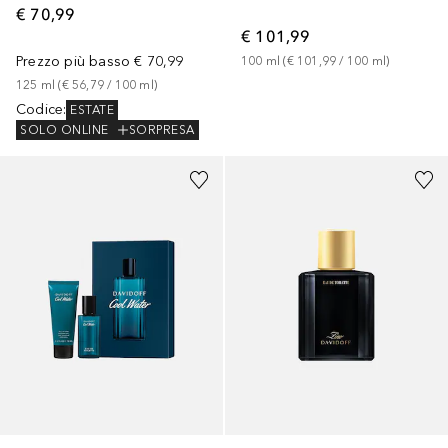
€ 70,99
€ 101,99
Prezzo più basso
€ 70,99
100
ml
 (
€ 101,99
 / 
100
ml
)
125
ml
 (
€ 56,79
 / 
100
ml
)
Codice
:
ESTATE
SOLO ONLINE
SORPRESA