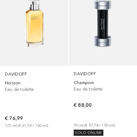
DAVIDOFF
DAVIDOFF
Champion
Horizon
Eau de toilette
Eau de toilette
€ 88,00
€ 76,99
90
ml
 (
€ 97,78
 / 
100
ml
)
125
ml
 (
€ 61,59
 / 
100
ml
)
SOLO ONLINE