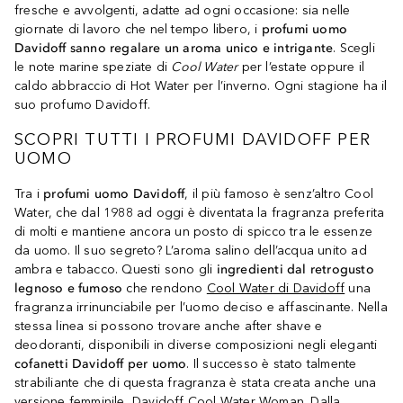
fresche e avvolgenti, adatte ad ogni occasione: sia nelle
giornate di lavoro che nel tempo libero, i
profumi uomo
Davidoff sanno regalare un aroma unico e intrigante
. Scegli
le note marine speziate di
Cool Water
per l’estate oppure il
caldo abbraccio di Hot Water per l’inverno. Ogni stagione ha il
suo profumo Davidoff.
SCOPRI TUTTI I PROFUMI DAVIDOFF PER
UOMO
Tra i
profumi uomo Davidoff
, il più famoso è senz’altro Cool
Water, che dal 1988 ad oggi è diventata la fragranza preferita
di molti e mantiene ancora un posto di spicco tra le essenze
da uomo. Il suo segreto? L’aroma salino dell’acqua unito ad
ambra e tabacco. Questi sono gli
ingredienti dal retrogusto
legnoso e fumoso
che rendono
Cool Water di Davidoff
una
fragranza irrinunciabile per l’uomo deciso e affascinante. Nella
stessa linea si possono trovare anche after shave e
deodoranti, disponibili in diverse composizioni negli eleganti
cofanetti Davidoff per uomo
. Il successo è stato talmente
strabiliante che di questa fragranza è stata creata anche una
versione femminile,
Davidoff Cool Water Woman
. Dalla