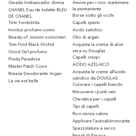
Gisada Ambassador donna
Amore per i ricci: mantenere
la permanente
CHANEL Eau de toilette BLEU
Borse sotto gli occhi
DE CHANEL
Tirtir fondotinta
Capelli spenti
Invictus profumo uomo
Acido salicilico
Beauty of Joseon sunscreen
Olio di argan
Tom Ford Black Orchid
Acquista la crema di aloe
vera su Douglas
Good Girl profumo
Capelli crespi
Prada Paradoxe
ACIDO AZELAICO
Master Patch Cosrx
Acquista le creme all’acido
Breeze Deodorante Argan
salicilico da DOUGLAS
La vie est belle
Colorare i capelli bianchi
Rimuovere i punti neri
Cheratina per i capelli
Tipi di capelli
Ricci senza calore
Applicare l'autoabbronzante
Spazzolatura a secco
Regali di Pasqua