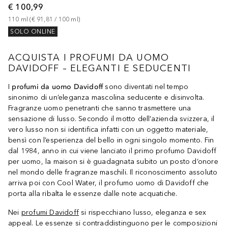
€ 100,99
110
ml
 (
€ 91,81
 / 
100
ml
)
SOLO ONLINE
ACQUISTA I PROFUMI DA UOMO
DAVIDOFF – ELEGANTI E SEDUCENTI
I
profumi da uomo Davidoff
sono diventati nel tempo
sinonimo di un’eleganza mascolina seducente e disinvolta.
Fragranze uomo penetranti che sanno trasmettere una
sensazione di lusso. Secondo il motto dell’azienda svizzera, il
vero lusso non si identifica infatti con un oggetto materiale,
bensì con l’esperienza del bello in ogni singolo momento. Fin
dal 1984, anno in cui viene lanciato il primo profumo Davidoff
per uomo, la maison si è guadagnata subito un posto d’onore
nel mondo delle fragranze maschili. Il riconoscimento assoluto
arriva poi con Cool Water, il profumo uomo di Davidoff che
porta alla ribalta le essenze dalle note acquatiche.
Nei
profumi Davidoff
si rispecchiano lusso, eleganza e sex
appeal. Le essenze si contraddistinguono per le composizioni