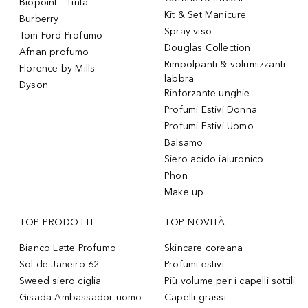
Biopoint - Tinta
Kit & Set Manicure
Burberry
Spray viso
Tom Ford Profumo
Douglas Collection
Afnan profumo
Rimpolpanti & volumizzanti
Florence by Mills
labbra
Dyson
Rinforzante unghie
Profumi Estivi Donna
Profumi Estivi Uomo
Balsamo
Siero acido ialuronico
Phon
Make up
TOP PRODOTTI
TOP NOVITÀ
Bianco Latte Profumo
Skincare coreana
Sol de Janeiro 62
Profumi estivi
Sweed siero ciglia
Più volume per i capelli sottili
Gisada Ambassador uomo
Capelli grassi