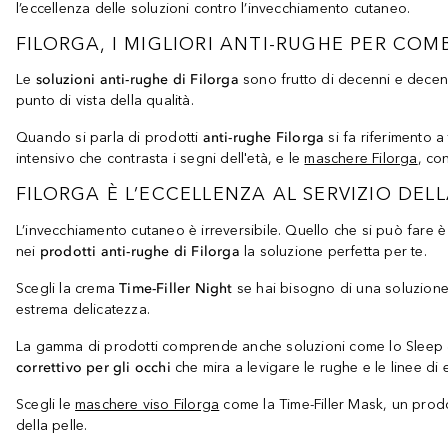
l’eccellenza delle soluzioni contro l’invecchiamento cutaneo.
FILORGA, I MIGLIORI ANTI-RUGHE PER C
Le
soluzioni anti-rughe di Filorga
sono frutto di decenni e decenni
punto di vista della qualità.
Quando si parla di prodotti
anti-rughe Filorga
si fa riferimento a
intensivo che contrasta i segni dell'età, e le
maschere Filorga
, co
FILORGA È L’ECCELLENZA AL SERVIZIO DEL
L’invecchiamento cutaneo è irreversibile. Quello che si può fare è
nei
prodotti anti-rughe di Filorga
la soluzione perfetta per te.
Scegli la crema
Time-Filler Night
se hai bisogno di una soluzione 
estrema delicatezza.
La gamma di prodotti comprende anche soluzioni come lo Sleep 
correttivo per gli occhi
che mira a levigare le rughe e le linee di
Scegli le
maschere viso Filorga
come la Time-Filler Mask, un pro
della pelle.