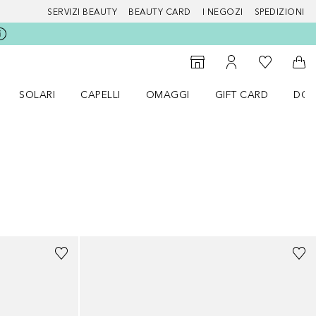
SERVIZI BEAUTY
BEAUTY CARD
I NEGOZI
SPEDIZIONI
Alla Mia Li
Storefinder
Al Mio Account
Al 
SOLARI
CAPELLI
OMAGGI
GIFT CARD
DOU
nu Make up
Apri il menu SOLARI
Apri il menu Capelli
Apri il menu OMAGGI