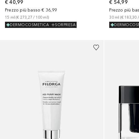
€ 54,99
€ 40,99
Prezzo più ba
Prezzo più basso
€ 36,99
30
ml
 (
€ 183,30
 /
15
ml
 (
€ 273,27
 / 
100
ml
)
DERMOCOS
DERMOCOSMETICA
SORPRESA