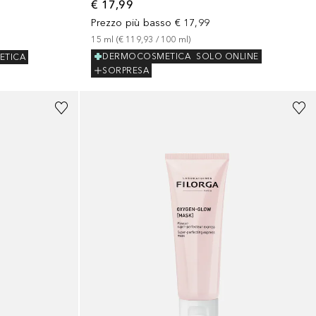
€ 17,99
Prezzo più basso
€ 17,99
15
ml
 (
€ 119,93
 / 
100
ml
)
DERMOCOSMETICA
SOLO ONLINE
ETICA
SORPRESA