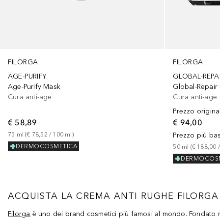
FILORGA
FILORGA
AGE-PURIFY
GLOBAL-REPA
Age-Purify Mask
Global-Repair
Cura anti-age
Cura anti-age
Prezzo origina
€ 58,89
€ 94,00
75
ml
 (
€ 78,52
 / 
100
ml
)
Prezzo più ba
DERMOCOSMETICA
50
ml
 (
€ 188,00
 /
DERMOCOS
ACQUISTA LA CREMA ANTI RUGHE FILORGA
Filorga
è uno dei brand cosmetici più famosi al mondo. Fondato nel