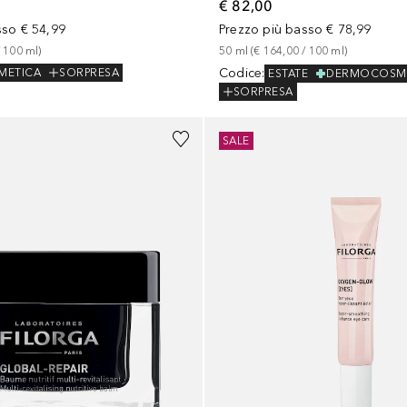
€ 82,00
sso
€ 54,99
Prezzo più basso
€ 78,99
 
100
ml
)
50
ml
 (
€ 164,00
 / 
100
ml
)
Codice
:
METICA
SORPRESA
ESTATE
DERMOCOSM
SORPRESA
SALE