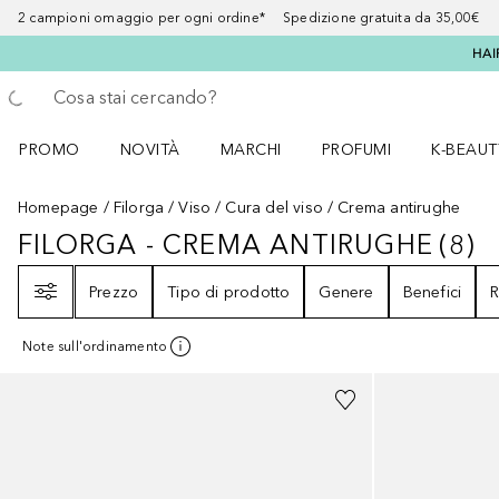
2 campioni omaggio per ogni ordine* Spedizione gratuita da 35,00€
HAI
Torna indietro
Esegui ricerca
PROMO
NOVITÀ
MARCHI
PROFUMI
K-BEAUT
Apri il menu PROMO
Apri il menu NOVITÀ
Apri il menu MARCHI
Apri il menu Profumi
Apri il 
Homepage
Filorga
Viso
Cura del viso
Crema antirughe
FILORGA - CREMA ANTIRUGHE
(
8
)
FILORGA - CREMA ANTIRUGHE
8
R
Filtri
Prezzo
Tipo di prodotto
Genere
Benefici
R
Note sull'ordinamento