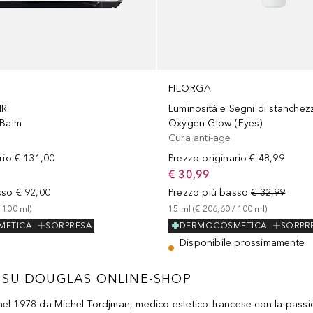
FILORGA
IR
Luminosità e Segni di stanchez
 Balm
Oxygen-Glow (Eyes)
Cura anti-age
rio
€ 131,00
Prezzo originario
€ 48,99
€ 30,99
sso
€ 92,00
Prezzo più basso
€ 32,99
 
100
ml
)
15
ml
 (
€ 206,60
 / 
100
ml
)
METICA
SORPRESA
DERMOCOSMETICA
SORPR
Disponibile prossimamente
 SU DOUGLAS ONLINE-SHOP
 1978 da Michel Tordjman, medico estetico francese con la passione 