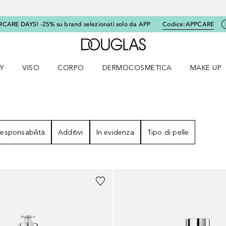
RCARE DAYS! -25% su brand selezionati solo da APP
Codice:
APPCARE
A Douglas Home
Y
VISO
CORPO
DERMOCOSMETICA
MAKE UP
menu K-BEAUTY
Apri il menu Viso
Apri il menu Corpo
Apri il menu DERMOCOSMETICA
Apri il me
ISULTATI
esponsabilità
Additivi
In evidenza
Tipo di pelle