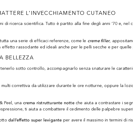
OMBATTERE L'INVECCHIAMENTO CUTANEO
 di ricerca scientifica. Tutto è partito alla fine degli anni ‘70 e, ne
 tutta una serie di efficaci referenze, come le
creme filler
, appositam
n effetto rassodante ed ideali anche per le pelli secche e per quelle 
LA BELLEZZA
 tenerlo sotto controllo, accompagnarlo senza snaturare le caratteris
multi correttiva da utilizzare durante le ore notturne, oppure la lo
& Peel, una
crema ristrutturante notte
che aiuta a contrastare i segn
 espressione, ti aiuta a combattere il cedimento delle palpebre superi
dotto
dall’effetto super levigante
per avere il massimo in termini di ri