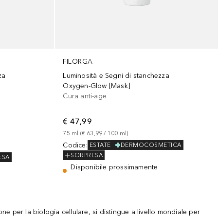
FILORGA
za
Luminosità e Segni di stanchezza
Oxygen-Glow [Mask]
Cura anti-age
€ 47,99
75
ml
 (
€ 63,99
 / 
100
ml
)
Codice
:
ESTATE
DERMOCOSMETICA
SORPRESA
ESA
Disponibile prossimamente
per la biologia cellulare, si distingue a livello mondiale per