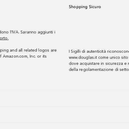
Shopping Sicuro
udono l’IVA. Saranno aggiunti i
orto.
ing and all related logos are
I Sigilli di autenticità riconosco
f Amazon.com, Inc. or its
www.douglas.it come unico sito 
dove acquistare in sicurezza e n
della regolamentazione di setto