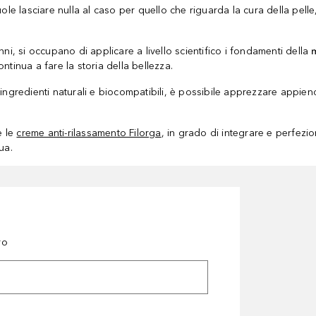
le lasciare nulla al caso per quello che riguarda la cura della pel
ni, si occupano di applicare a livello scientifico i fondamenti della
ntinua a fare la storia della bellezza.
ingredienti naturali e biocompatibili, è possibile apprezzare appie
e le
creme anti-rilassamento Filorga
, in grado di integrare e perfezio
ua.
ro