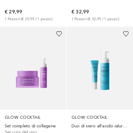
€ 29,99
€ 32,99
1
Pezzo/i
 (
€ 29,99
 / 
1
pezzo
)
1
Pezzo/i
 (
€ 32,99
 / 
1
pezzo
)
GLOW COCKTAIL
GLOW COCKTAIL
Set completo di collagene
Duo di siero all'acido ialuronico
Set cura del viso