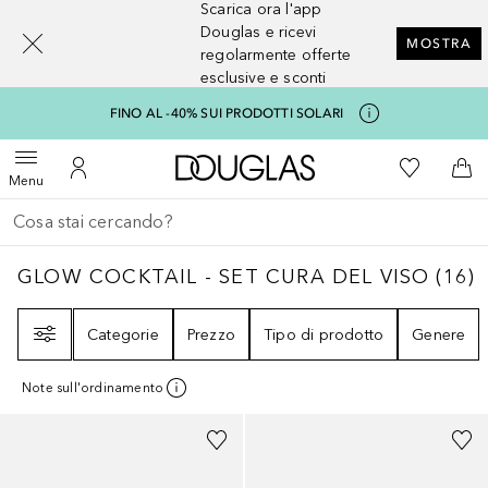
Scarica ora l'app
[navigation.slideout.screenreader]
Douglas e ricevi
MOSTRA
regolarmente offerte
esclusive e sconti
FINO AL -40% SUI PRODOTTI SOLARI
A Douglas Home
Alla Mia Li
Apri menu
Al Mio Account
Al 
Menu
Torna indietro
Esegui ricerca
GLOW COCKTAIL - SET CURA DEL VISO
16
GLOW COCKTAIL - SET CURA DEL VISO
(
16
)
Filtri
Categorie
Prezzo
Tipo di prodotto
Genere
Note sull'ordinamento