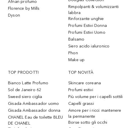
Afnan profumo
Rimpolpanti & volumizzanti
Florence by Mills
labbra
Dyson
Rinforzante unghie
Profumi Estivi Donna
Profumi Estivi Uomo
Balsamo
Siero acido ialuronico
Phon
Make up
TOP PRODOTTI
TOP NOVITÀ
Bianco Latte Profumo
Skincare coreana
Sol de Janeiro 62
Profumi estivi
Sweed siero ciglia
Più volume per i capelli sottili
Gisada Ambassador uomo
Capelli grassi
Gisada Ambassador donna
Amore per i ricci: mantenere
la permanente
CHANEL Eau de toilette BLEU
Borse sotto gli occhi
DE CHANEL