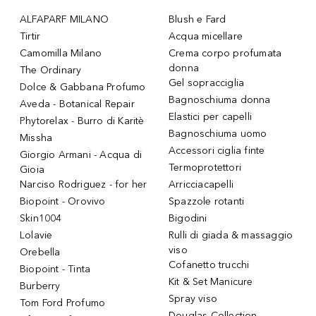
ALFAPARF MILANO
Blush e Fard
Tirtir
Acqua micellare
Camomilla Milano
Crema corpo profumata
donna
The Ordinary
Gel sopracciglia
Dolce & Gabbana Profumo
Bagnoschiuma donna
Aveda - Botanical Repair
Elastici per capelli
Phytorelax - Burro di Karitè
Bagnoschiuma uomo
Missha
Accessori ciglia finte
Giorgio Armani - Acqua di
Termoprotettori
Gioia
Narciso Rodriguez - for her
Arricciacapelli
Biopoint - Orovivo
Spazzole rotanti
Skin1004
Bigodini
Lolavie
Rulli di giada & massaggio
viso
Orebella
Cofanetto trucchi
Biopoint - Tinta
Kit & Set Manicure
Burberry
Spray viso
Tom Ford Profumo
Douglas Collection