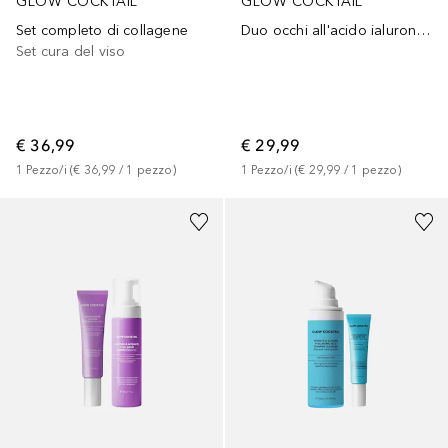
GLOW COCKTAIL
GLOW COCKTAIL
Set completo di collagene
Duo occhi all'acido ialuronico
Set cura del viso
€ 36,99
€ 29,99
1
Pezzo/i
 (
€ 36,99
 / 
1
pezzo
)
1
Pezzo/i
 (
€ 29,99
 / 
1
pezzo
)