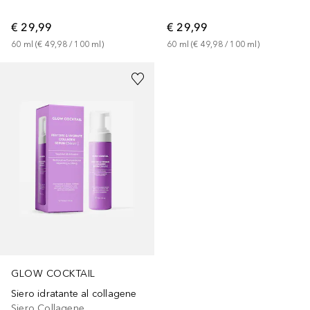
€ 29,99
€ 29,99
60
ml
 (
€ 49,98
 / 
100
ml
)
60
ml
 (
€ 49,98
 / 
100
ml
)
GLOW COCKTAIL
Siero idratante al collagene
Siero Collagene