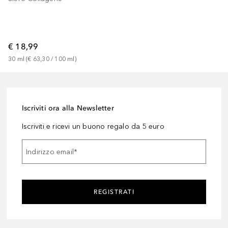
€ 18,99
30
ml
 (
€ 63,30
 / 
100
ml
)
Iscriviti ora alla Newsletter
Iscriviti e ricevi un buono regalo da 5 euro
Indirizzo email
*
REGISTRATI