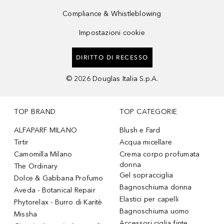
Compliance & Whistleblowing
Impostazioni cookie
DIRITTO DI RECESSO
©
2026
Douglas Italia S.p.A.
TOP BRAND
TOP CATEGORIE
ALFAPARF MILANO
Blush e Fard
Tirtir
Acqua micellare
Camomilla Milano
Crema corpo profumata
donna
The Ordinary
Gel sopracciglia
Dolce & Gabbana Profumo
Bagnoschiuma donna
Aveda - Botanical Repair
Elastici per capelli
Phytorelax - Burro di Karitè
Bagnoschiuma uomo
Missha
Accessori ciglia finte