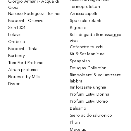
Giorgio Armani - Acqua di
Termoprotettori
Gioia
Narciso Rodriguez - for her
Arricciacapelli
Biopoint - Orovivo
Spazzole rotanti
Skin1004
Bigodini
Lolavie
Rulli di giada & massaggio
viso
Orebella
Cofanetto trucchi
Biopoint - Tinta
Kit & Set Manicure
Burberry
Spray viso
Tom Ford Profumo
Douglas Collection
Afnan profumo
Rimpolpanti & volumizzanti
Florence by Mills
labbra
Dyson
Rinforzante unghie
Profumi Estivi Donna
Profumi Estivi Uomo
Balsamo
Siero acido ialuronico
Phon
Make up