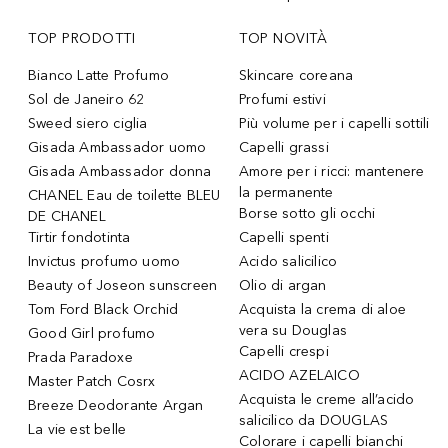
TOP PRODOTTI
TOP NOVITÀ
Bianco Latte Profumo
Skincare coreana
Sol de Janeiro 62
Profumi estivi
Sweed siero ciglia
Più volume per i capelli sottili
Gisada Ambassador uomo
Capelli grassi
Gisada Ambassador donna
Amore per i ricci: mantenere
la permanente
CHANEL Eau de toilette BLEU
Borse sotto gli occhi
DE CHANEL
Tirtir fondotinta
Capelli spenti
Invictus profumo uomo
Acido salicilico
Beauty of Joseon sunscreen
Olio di argan
Tom Ford Black Orchid
Acquista la crema di aloe
vera su Douglas
Good Girl profumo
Capelli crespi
Prada Paradoxe
ACIDO AZELAICO
Master Patch Cosrx
Acquista le creme all’acido
Breeze Deodorante Argan
salicilico da DOUGLAS
La vie est belle
Colorare i capelli bianchi