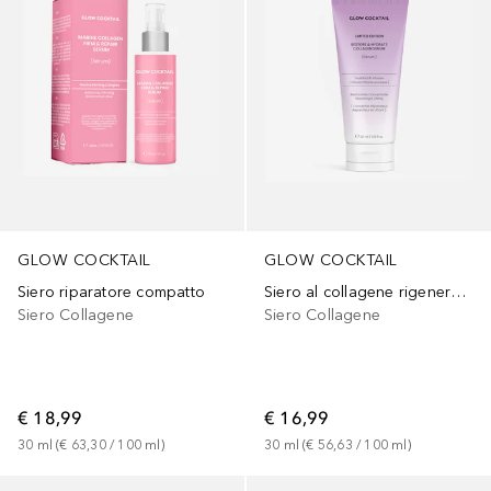
GLOW COCKTAIL
GLOW COCKTAIL
Siero riparatore compatto
Siero al collagene rigenerante e idratante - Edizione limitata
Siero Collagene
Siero Collagene
€ 18,99
€ 16,99
30
ml
 (
€ 63,30
 / 
100
ml
)
30
ml
 (
€ 56,63
 / 
100
ml
)