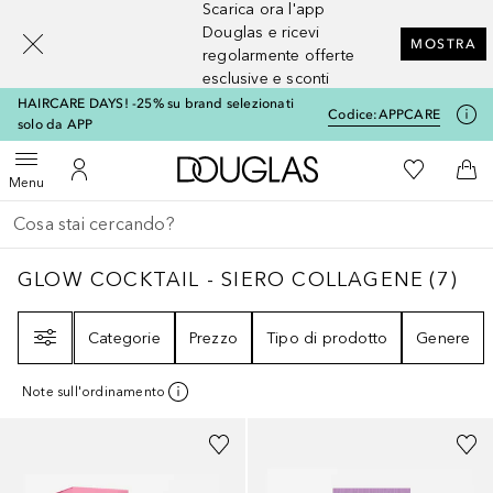
Scarica ora l'app
[navigation.slideout.screenreader]
Douglas e ricevi
MOSTRA
regolarmente offerte
esclusive e sconti
HAIRCARE DAYS! -25% su brand selezionati
Codice:
APPCARE
solo da APP
A Douglas Home
Alla Mia Li
Apri menu
Al Mio Account
Al 
Menu
Torna indietro
Esegui ricerca
GLOW COCKTAIL - SIERO COLLAGENE
7
RI
GLOW COCKTAIL - SIERO COLLAGENE
(
7
)
Filtri
Categorie
Prezzo
Tipo di prodotto
Genere
Note sull'ordinamento