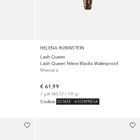
HELENA RUBINSTEIN
Lash Queen
Lash Queen Feline Blacks Waterproof
Mascara
€ 61,99
7
g
 (
€ 885,57
 / 
100
g
)
Codice
:
ESTATE
SORPRESA