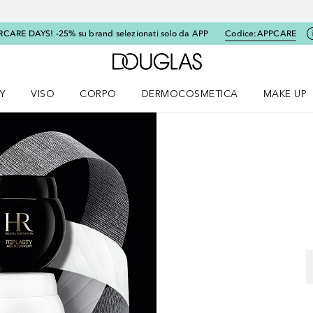
RCARE DAYS! -25% su brand selezionati solo da APP
Codice:
APPCARE
A Douglas Home
Y
VISO
CORPO
DERMOCOSMETICA
MAKE UP
menu K-BEAUTY
Apri il menu Viso
Apri il menu Corpo
Apri il menu DERMOCOSMETICA
Apri il me