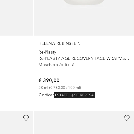
HELENA RUBINSTEIN
Re-Plasty
Re-PLASTY AGE RECOVERY FACE WRAPMaschera Anti-Age
Maschera Anti-età
€ 390,00
50
ml
 (
€ 780,00
 / 
100
ml
)
Codice
:
ESTATE
SORPRESA