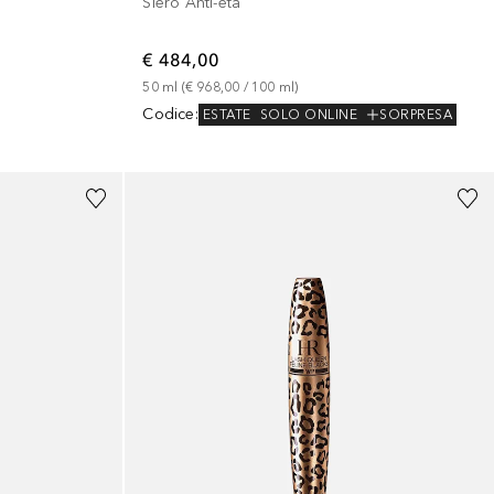
Siero Anti-età
€ 484,00
50
ml
 (
€ 968,00
 / 
100
ml
)
Codice
:
ESTATE
SOLO ONLINE
SORPRESA