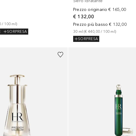
Siero Idratante
Prezzo originario
€ 165,00
€ 132,00
0
 / 
100
ml
)
Prezzo più basso
€ 132,00
E
SORPRESA
30
ml
 (
€ 440,00
 / 
100
ml
)
SORPRESA