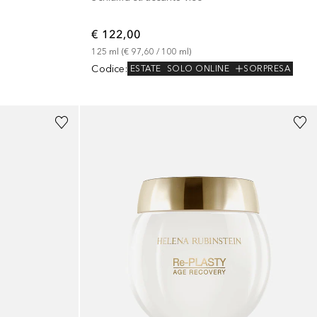
€ 122,00
125
ml
 (
€ 97,60
 / 
100
ml
)
Codice
:
ESTATE
SOLO ONLINE
SORPRESA