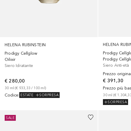
HELENA RUBI
HELENA RUBINSTEIN
Prodigy Cellg
Prodigy Cellglow
Prodigy Cellgl
Oilixir
Siero Anti-età
Siero Idratante
Prezzo origina
€ 391,30
€ 280,00
Prezzo più ba
30
ml
 (
€ 933,33
 / 
100
ml
)
Codice
:
30
ml
 (
€ 1.304,3
ESTATE
SORPRESA
SORPRESA
SALE