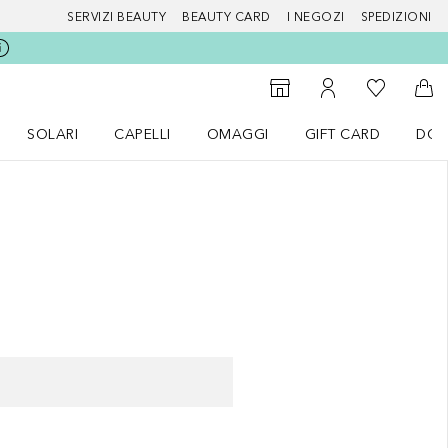
SERVIZI BEAUTY
BEAUTY CARD
I NEGOZI
SPEDIZIONI
Alla Mia Li
Storefinder
Al Mio Account
Al 
SOLARI
CAPELLI
OMAGGI
GIFT CARD
DOU
nu Make up
Apri il menu SOLARI
Apri il menu Capelli
Apri il menu OMAGGI