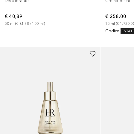
Deodorante
Crema occhi
€ 40,89
€ 258,00
50
ml
 (
€ 81,78
 / 
100
ml
)
15
ml
 (
€ 1.720,0
Codice
:
ESTAT