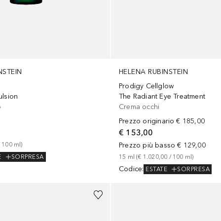
NSTEIN
HELENA RUBINSTEIN
Prodigy Cellglow
ulsion
The Radiant Eye Treatment
o
Crema occhi
Prezzo originario
€ 185,00
€ 153,00
 
100
ml
)
Prezzo più basso
€ 129,00
E
SORPRESA
15
ml
 (
€ 1.020,00
 / 
100
ml
)
Codice
:
ESTATE
SORPRESA