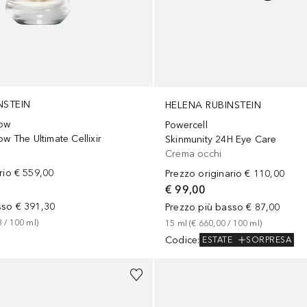
NSTEIN
HELENA RUBINSTEIN
low
Powercell
ow The Ultimate Cellixir
Skinmunity 24H Eye Care
Crema occhi
rio
€ 559,00
Prezzo originario
€ 110,00
€ 99,00
sso
€ 391,30
Prezzo più basso
€ 87,00
3
 / 
100
ml
)
15
ml
 (
€ 660,00
 / 
100
ml
)
Codice
:
ESTATE
SORPRESA