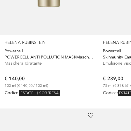
HELENA RUBINSTEIN
HELENA RUBI
Powercell
Powercell
POWERCELL ANTI POLLUTION MASKMaschera Antiossidante
Skinmunity Em
Maschera Idratante
Emulsione vis
€ 140,00
€ 239,00
100
ml
 (
€ 140,00
 / 
100
ml
)
75
ml
 (
€ 318,67
 /
Codice
:
Codice
:
ESTATE
SORPRESA
ESTAT