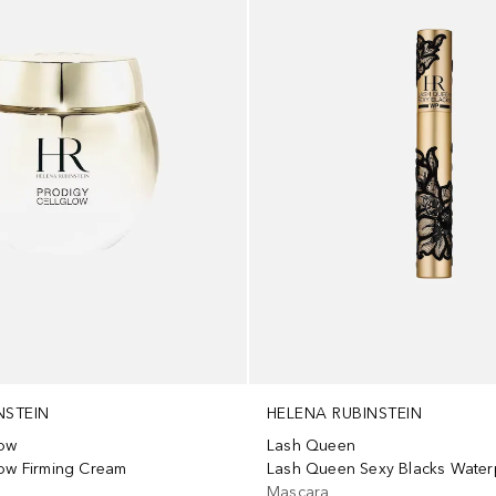
NSTEIN
HELENA RUBINSTEIN
low
Lash Queen
low Firming Cream
Lash Queen Sexy Blacks Water
Mascara