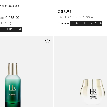
rio
€ 343,00
€ 58,99
sso
€ 266,00
5.8
ml
 (
€ 1.017,07
 / 
100
ml
)
Codice
:
ESTATE
SORPRESA
 
100
ml
)
E
SORPRESA