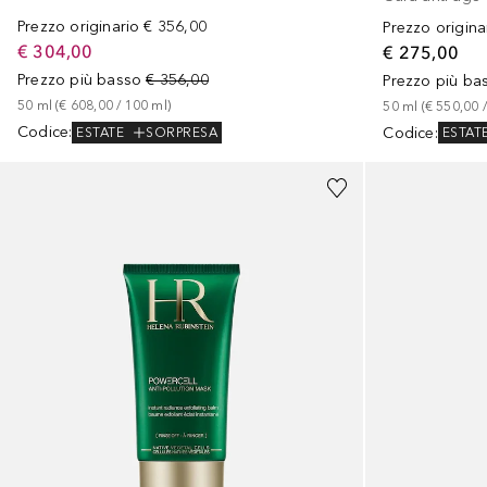
Prezzo originario
€ 356,00
Prezzo origina
€ 304,00
€ 275,00
Prezzo più basso
€ 356,00
Prezzo più ba
50
ml
 (
€ 608,00
 / 
100
ml
)
50
ml
 (
€ 550,00
 /
Codice
:
Codice
:
ESTATE
SORPRESA
ESTAT