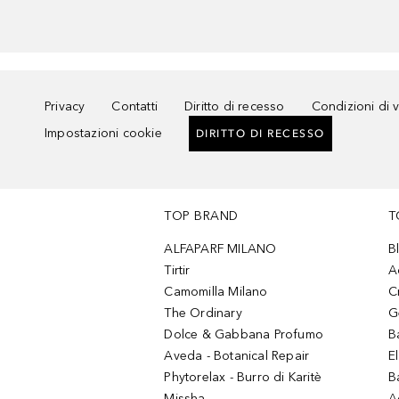
Privacy
Contatti
Diritto di recesso
Condizioni di 
Impostazioni cookie
DIRITTO DI RECESSO
TOP BRAND
T
ALFAPARF MILANO
B
Tirtir
A
Camomilla Milano
C
The Ordinary
G
Dolce & Gabbana Profumo
B
Aveda - Botanical Repair
El
Phytorelax - Burro di Karitè
B
Missha
A