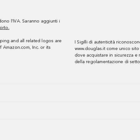
udono l’IVA. Saranno aggiunti i
orto.
ing and all related logos are
I Sigilli di autenticità riconosco
f Amazon.com, Inc. or its
www.douglas.it come unico sito 
dove acquistare in sicurezza e n
della regolamentazione di setto