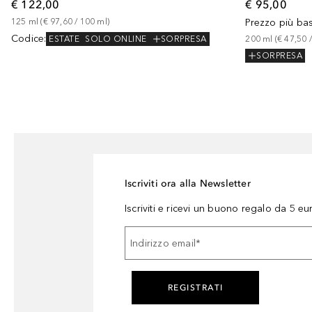
€ 95,00
€ 122,00
Prezzo più ba
125
ml
 (
€ 97,60
 / 
100
ml
)
Codice
:
200
ml
 (
€ 47,50
 /
ESTATE
SOLO ONLINE
SORPRESA
SORPRESA
Iscriviti ora alla Newsletter
Iscriviti e ricevi un buono regalo da 5 eu
Indirizzo email
*
REGISTRATI