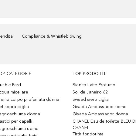
vendita
Compliance & Whistleblowing
OP CATEGORIE
TOP PRODOTTI
lush e Fard
Bianco Latte Profumo
cqua micellare
Sol de Janeiro 62
rema corpo profumata donna
Sweed siero ciglia
el sopracciglia
Gisada Ambassador uomo
agnoschiuma donna
Gisada Ambassador donna
astici per capelli
CHANEL Eau de toilette BLEU D
CHANEL
agnoschiuma uomo
Tirtir fondotinta
ccessori ciglia finte