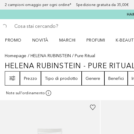
2 campioni omaggio per ogni ordine* Spedizione gratuita da 35,00€
HAI
Torna indietro
Esegui ricerca
PROMO
NOVITÀ
MARCHI
PROFUMI
K-BEAUT
Apri il menu PROMO
Apri il menu NOVITÀ
Apri il menu MARCHI
Apri il menu Profumi
Apri il 
Homepage
HELENA RUBINSTEIN
Pure Ritual
HELENA RUBINSTEIN - PURE RITUA
HELENA RUBINSTEIN - PURE RITU
Filtri
Prezzo
Tipo di prodotto
Genere
Benefici
I
Note sull'ordinamento