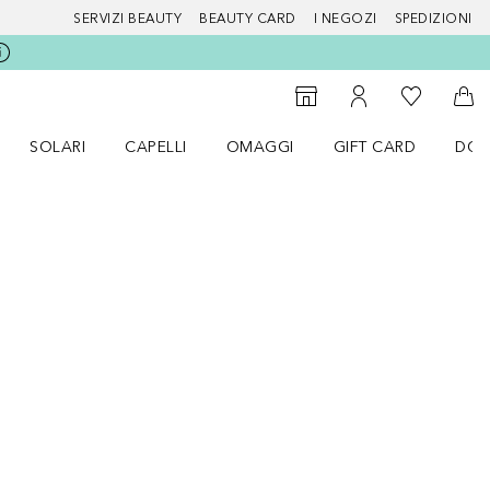
SERVIZI BEAUTY
BEAUTY CARD
I NEGOZI
SPEDIZIONI
Alla Mia Li
Storefinder
Al Mio Account
Al 
SOLARI
CAPELLI
OMAGGI
GIFT CARD
DOU
nu Make up
Apri il menu SOLARI
Apri il menu Capelli
Apri il menu OMAGGI