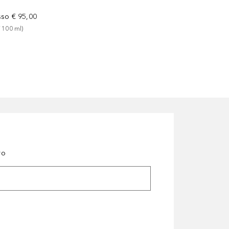
sso
€ 95,00
 
100
ml
)
ro