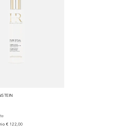
NSTEIN
nte
rio
€ 122,00