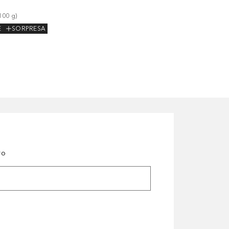
100
g
)
E
SORPRESA
ro