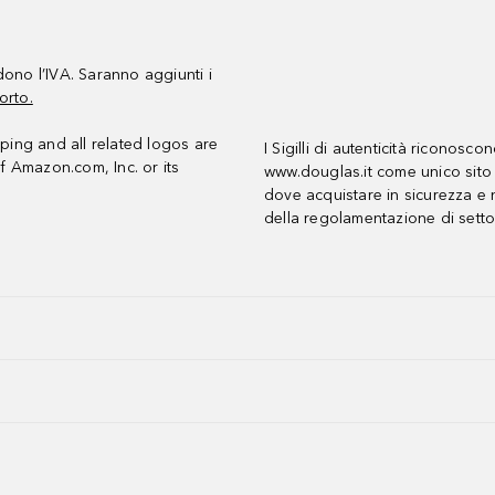
udono l’IVA. Saranno aggiunti i
orto.
ing and all related logos are
I Sigilli di autenticità riconosco
f Amazon.com, Inc. or its
www.douglas.it come unico sito 
dove acquistare in sicurezza e n
della regolamentazione di setto