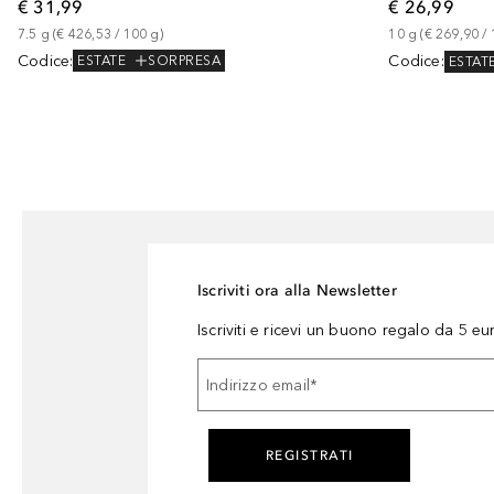
€ 31,99
€ 26,99
7.5
g
 (
€ 426,53
 / 
100
g
)
10
g
 (
€ 269,90
 / 
Codice
:
Codice
:
ESTATE
SORPRESA
ESTAT
Iscriviti ora alla Newsletter
Iscriviti e ricevi un buono regalo da 5 eu
Indirizzo email
*
REGISTRATI