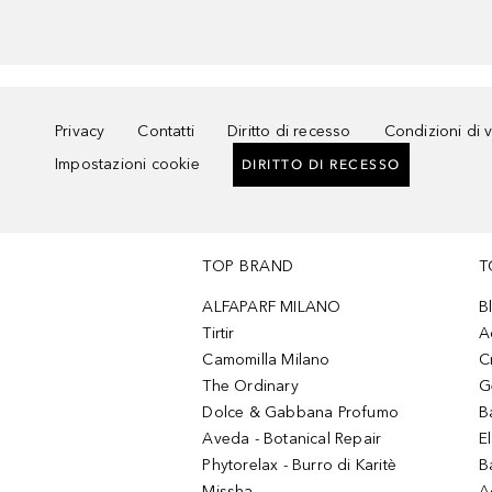
Privacy
Contatti
Diritto di recesso
Condizioni di 
Impostazioni cookie
DIRITTO DI RECESSO
TOP BRAND
T
ALFAPARF MILANO
B
Tirtir
A
Camomilla Milano
C
The Ordinary
G
Dolce & Gabbana Profumo
B
Aveda - Botanical Repair
El
Phytorelax - Burro di Karitè
B
Missha
A