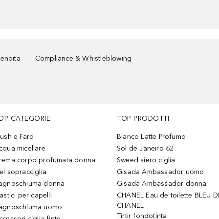
vendita
Compliance & Whistleblowing
OP CATEGORIE
TOP PRODOTTI
lush e Fard
Bianco Latte Profumo
cqua micellare
Sol de Janeiro 62
rema corpo profumata donna
Sweed siero ciglia
el sopracciglia
Gisada Ambassador uomo
agnoschiuma donna
Gisada Ambassador donna
astici per capelli
CHANEL Eau de toilette BLEU D
CHANEL
agnoschiuma uomo
Tirtir fondotinta
ccessori ciglia finte