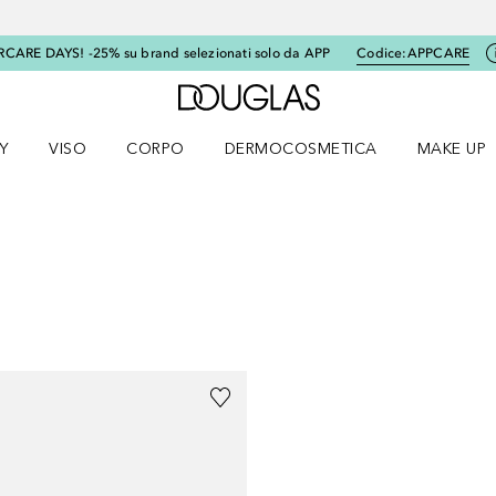
RCARE DAYS! -25% su brand selezionati solo da APP
Codice:
APPCARE
A Douglas Home
Y
VISO
CORPO
DERMOCOSMETICA
MAKE UP
menu K-BEAUTY
Apri il menu Viso
Apri il menu Corpo
Apri il menu DERMOCOSMETICA
Apri il me