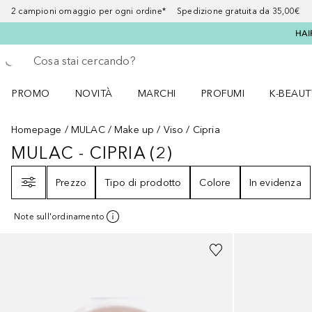
2 campioni omaggio per ogni ordine* Spedizione gratuita da 35,00€
HAI
Torna indietro
Esegui ricerca
PROMO
NOVITÀ
MARCHI
PROFUMI
K-BEAUT
Apri il menu PROMO
Apri il menu NOVITÀ
Apri il menu MARCHI
Apri il menu Profumi
Apri il 
Homepage
MULAC
Make up
Viso
Cipria
MULAC - CIPRIA
(
2
)
MULAC - CIPRIA
2
RISULTATI
Filtri
Prezzo
Tipo di prodotto
Colore
In evidenza
Note sull'ordinamento