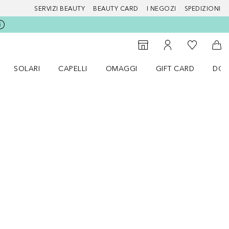
SERVIZI BEAUTY
BEAUTY CARD
I NEGOZI
SPEDIZIONI
Alla Mia Li
Storefinder
Al Mio Account
Al 
SOLARI
CAPELLI
OMAGGI
GIFT CARD
DOU
nu Make up
Apri il menu SOLARI
Apri il menu Capelli
Apri il menu OMAGGI