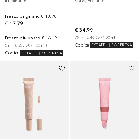
Spray Fissante
Illuminante
Prezzo originario
€ 18,90
€ 17,79
€ 34,99
75
ml
 (
€ 46,65
 / 
100
ml
)
Prezzo più basso
€ 16,19
Codice
:
ESTATE
SORPRESA
5
ml
 (
€ 355,80
 / 
100
ml
)
Codice
:
ESTATE
SORPRESA
+
3
+
1