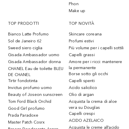
Phon
Make up
TOP PRODOTTI
TOP NOVITÀ
Bianco Latte Profumo
Skincare coreana
Sol de Janeiro 62
Profumi estivi
Sweed siero ciglia
Più volume per i capelli sottili
Gisada Ambassador uomo
Capelli grassi
Gisada Ambassador donna
Amore per i ricci: mantenere
la permanente
CHANEL Eau de toilette BLEU
Borse sotto gli occhi
DE CHANEL
Tirtir fondotinta
Capelli spenti
Invictus profumo uomo
Acido salicilico
Beauty of Joseon sunscreen
Olio di argan
Tom Ford Black Orchid
Acquista la crema di aloe
vera su Douglas
Good Girl profumo
Capelli crespi
Prada Paradoxe
ACIDO AZELAICO
Master Patch Cosrx
Acquista le creme all’acido