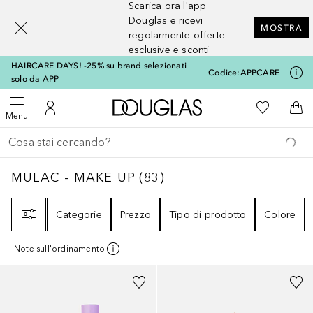
Scarica ora l'app
[navigation.slideout.screenreader]
Douglas e ricevi
MOSTRA
regolarmente offerte
esclusive e sconti
HAIRCARE DAYS! -25% su brand selezionati
Codice:
APPCARE
solo da APP
A Douglas Home
Alla Mia Li
Apri menu
Al Mio Account
Al 
Menu
Torna indietro
Esegui ricerca
MULAC - MAKE UP
83
RISULTATI
MULAC - MAKE UP
(
83
)
Filtri
Categorie
Prezzo
Tipo di prodotto
Colore
Note sull'ordinamento
+
15