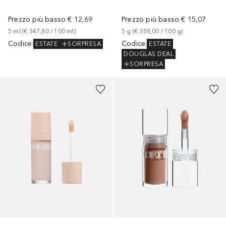
Prezzo più basso
€ 12,69
Prezzo più basso
€ 15,07
5
ml
 (
€ 347,80
 / 
100
ml
)
5
g
 (
€ 358,00
 / 
100
g
)
Codice
:
Codice
:
ESTATE
SORPRESA
ESTATE
DOUGLAS DEAL
SORPRESA
+
9
+
1