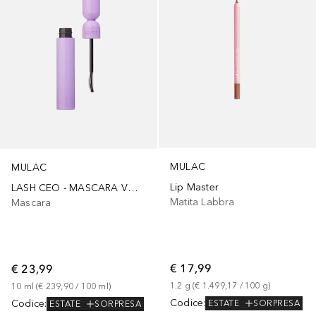
MULAC
MULAC
Lip Master
LASH CEO - MASCARA VOLUME, CURVATURA E DEFINIZIONE
Matita Labbra
Mascara
€ 17,99
€ 23,99
1.2
g
 (
€ 1.499,17
 / 
100
g
)
10
ml
 (
€ 239,90
 / 
100
ml
)
Codice
:
Codice
:
ESTATE
SORPRESA
ESTATE
SORPRESA
+
3