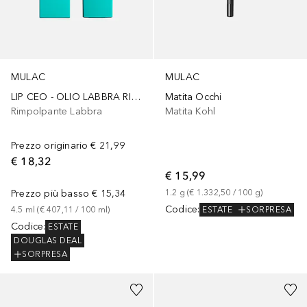
MULAC
MULAC
LIP CEO - OLIO LABBRA RIMPOLPANTE PH REAGENTE
Matita Occhi
Rimpolpante Labbra
Matita Kohl
Prezzo originario
€ 21,99
€ 18,32
€ 15,99
Prezzo più basso
€ 15,34
1.2
g
 (
€ 1.332,50
 / 
100
g
)
Codice
:
ESTATE
SORPRESA
4.5
ml
 (
€ 407,11
 / 
100
ml
)
Codice
:
ESTATE
DOUGLAS DEAL
SORPRESA
+
5