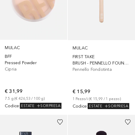
MULAC
MULAC
BFF
FIRST TAKE
Pressed Powder
BRUSH - PENNELLO FOUNDCEALER
Cipria
Pennello Fondotinta
€ 31,99
€ 15,99
7.5
g
 (
€ 426,53
 / 
100
g
)
1
Pezzo/i
 (
€ 15,99
 / 
1
pezzo
)
Codice
:
Codice
:
ESTATE
SORPRESA
ESTATE
SORPRESA
+
7