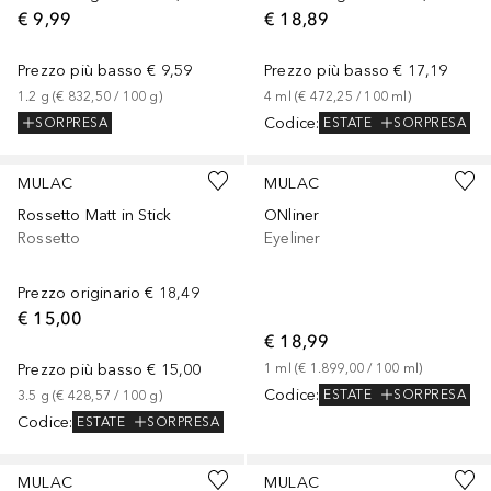
€ 9,99
€ 18,89
Prezzo più basso
€ 9,59
Prezzo più basso
€ 17,19
1.2
g
 (
€ 832,50
 / 
100
g
)
4
ml
 (
€ 472,25
 / 
100
ml
)
Codice
:
SORPRESA
ESTATE
SORPRESA
+
6
MULAC
MULAC
Rossetto Matt in Stick
ONliner
Rossetto
Eyeliner
Prezzo originario
€ 18,49
€ 15,00
€ 18,99
Prezzo più basso
€ 15,00
1
ml
 (
€ 1.899,00
 / 
100
ml
)
Codice
:
ESTATE
SORPRESA
3.5
g
 (
€ 428,57
 / 
100
g
)
Codice
:
ESTATE
SORPRESA
MULAC
MULAC