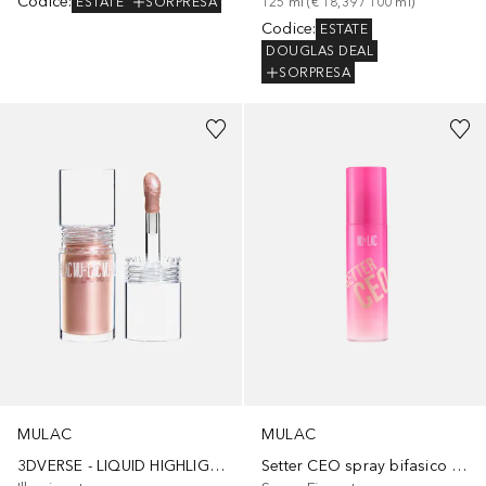
Codice
:
ESTATE
SORPRESA
125
ml
 (
€ 18,39
 / 
100
ml
)
Codice
:
ESTATE
DOUGLAS DEAL
SORPRESA
MULAC
MULAC
Setter CEO spray bifasico idratante e illuminante
3DVERSE - LIQUID HIGHLIGHTER ALL OVER FACE