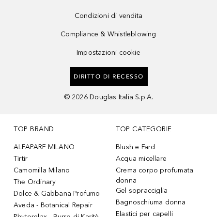
Condizioni di vendita
Compliance & Whistleblowing
Impostazioni cookie
DIRITTO DI RECESSO
©
2026
Douglas Italia S.p.A.
TOP BRAND
TOP CATEGORIE
ALFAPARF MILANO
Blush e Fard
Tirtir
Acqua micellare
Camomilla Milano
Crema corpo profumata
donna
The Ordinary
Gel sopracciglia
Dolce & Gabbana Profumo
Bagnoschiuma donna
Aveda - Botanical Repair
Elastici per capelli
Phytorelax - Burro di Karitè