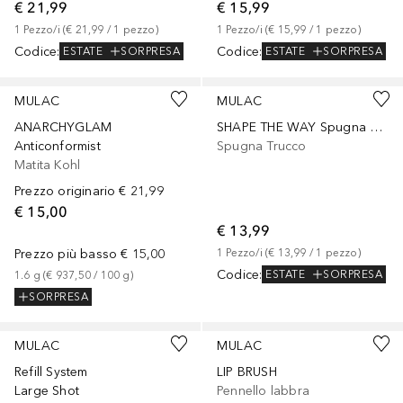
€ 21,99
€ 15,99
1
Pezzo/i
 (
€ 21,99
 / 
1
pezzo
)
1
Pezzo/i
 (
€ 15,99
 / 
1
pezzo
)
Codice
:
Codice
:
ESTATE
SORPRESA
ESTATE
SORPRESA
MULAC
MULAC
ANARCHYGLAM
SHAPE THE WAY Spugna make-up professionale
Anticonformist
Spugna Trucco
Matita Kohl
Prezzo originario
€ 21,99
€ 15,00
€ 13,99
Prezzo più basso
€ 15,00
1
Pezzo/i
 (
€ 13,99
 / 
1
pezzo
)
Codice
:
ESTATE
SORPRESA
1.6
g
 (
€ 937,50
 / 
100
g
)
SORPRESA
MULAC
MULAC
Refill System
LIP BRUSH
Large Shot
Pennello labbra