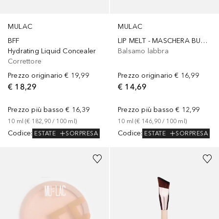
MULAC
MULAC
BFF
LIP MELT - MASCHERA BURRO LABBRA
Hydrating Liquid Concealer
Balsamo labbra
Correttore
Prezzo originario
€ 19,99
Prezzo originario
€ 16,99
€ 18,29
€ 14,69
Prezzo più basso
€ 16,39
Prezzo più basso
€ 12,99
10
ml
 (
€ 182,90
 / 
100
ml
)
10
ml
 (
€ 146,90
 / 
100
ml
)
Codice
:
Codice
:
ESTATE
SORPRESA
ESTATE
SORPRESA