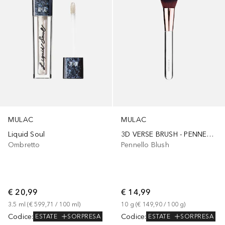
MULAC
MULAC
Liquid Soul
3D VERSE BRUSH - PENNELLO SCULPTING VISO
Ombretto
Pennello Blush
€ 20,99
€ 14,99
3.5
ml
 (
€ 599,71
 / 
100
ml
)
10
g
 (
€ 149,90
 / 
100
g
)
Codice
:
Codice
:
ESTATE
SORPRESA
ESTATE
SORPRESA