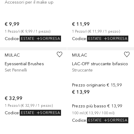
Accessori per il make up
€ 9,99
€ 11,99
1
Pezzo/i
 (
€ 9,99
 / 
1
pezzo
)
1
Pezzo/i
 (
€ 11,99
 / 
1
pezzo
)
Codice
:
Codice
:
ESTATE
SORPRESA
ESTATE
SORPRESA
MULAC
MULAC
Eyessential Brushes
LAC-OFF struccante bifasico
Set Pennelli
Struccante
Prezzo originario
€ 15,99
€ 13,99
€ 32,99
1
Pezzo/i
 (
€ 32,99
 / 
1
pezzo
)
Prezzo più basso
€ 13,99
Codice
:
ESTATE
SORPRESA
100
ml
 (
€ 13,99
 / 
100
ml
)
Codice
:
ESTATE
SORPRESA