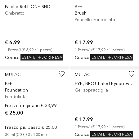
Palette Refill ONE SHOT
BFF
Ombretto
Brush
Pennello Fondotinta
€ 6,99
€ 17,99
1
Pezzo/i
 (
€ 6,99
 / 
1
pezzo
)
1
Pezzo/i
 (
€ 17,99
 / 
1
pezzo
)
Codice
:
Codice
:
ESTATE
SORPRESA
ESTATE
SORPRESA
+
4
MULAC
MULAC
BFF
EYE, BRO! Tinted Eyebrow Gel
Foundation
Gel sopracciglia
Fondotinta
Prezzo originario
€ 33,99
€ 25,00
€ 17,99
Prezzo più basso
€ 25,00
1
Pezzo/i
 (
€ 17,99
 / 
1
pezzo
)
Codice
:
ESTATE
SORPRESA
30
ml
 (
€ 83,33
 / 
100
ml
)