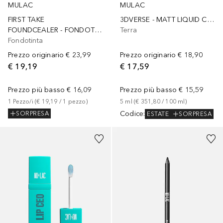
MULAC
MULAC
FIRST TAKE
3DVERSE - MATT LIQUID CONTOURING ALL OVER FACE
FOUNDCEALER - FONDOTINTA-CORRETTORE UNIFORMANTE
Terra
Fondotinta
Prezzo originario
€ 23,99
Prezzo originario
€ 18,90
€ 19,19
€ 17,59
Prezzo più basso
€ 16,09
Prezzo più basso
€ 15,59
1
Pezzo/i
 (
€ 19,19
 / 
1
pezzo
)
5
ml
 (
€ 351,80
 / 
100
ml
)
Codice
:
SORPRESA
ESTATE
SORPRESA