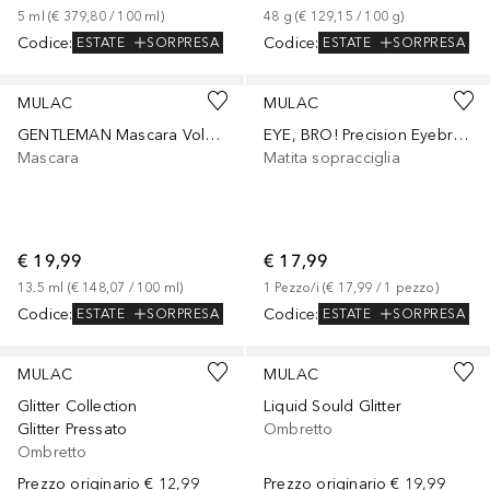
5
ml
 (
€ 379,80
 / 
100
ml
)
48
g
 (
€ 129,15
 / 
100
g
)
Codice
:
Codice
:
ESTATE
SORPRESA
ESTATE
SORPRESA
+
1
MULAC
MULAC
GENTLEMAN Mascara Volumizzante
EYE, BRO! Precision Eyebrow Pencil
Mascara
Matita sopracciglia
€ 19,99
€ 17,99
13.5
ml
 (
€ 148,07
 / 
100
ml
)
1
Pezzo/i
 (
€ 17,99
 / 
1
pezzo
)
Codice
:
Codice
:
ESTATE
SORPRESA
ESTATE
SORPRESA
+
6
+
3
MULAC
MULAC
Glitter Collection
Liquid Sould Glitter
Glitter Pressato
Ombretto
Ombretto
Prezzo originario
€ 12,99
Prezzo originario
€ 19,99