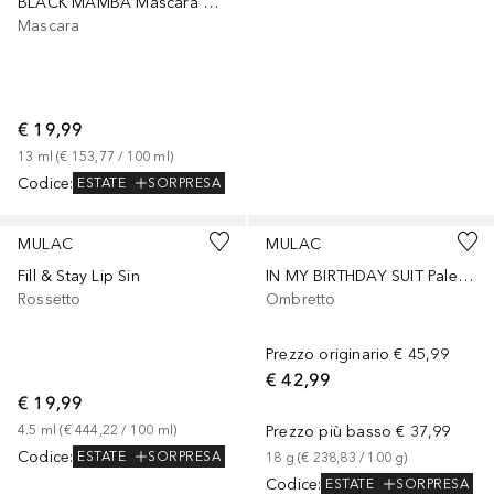
BLACK MAMBA Mascara Allungante Alta Definizione
Mascara
€ 19,99
13
ml
 (
€ 153,77
 / 
100
ml
)
Codice
:
ESTATE
SORPRESA
+
5
MULAC
MULAC
Fill & Stay Lip Sin
IN MY BIRTHDAY SUIT Palette Ombretti
Rossetto
Ombretto
Prezzo originario
€ 45,99
€ 42,99
€ 19,99
4.5
ml
 (
€ 444,22
 / 
100
ml
)
Prezzo più basso
€ 37,99
Codice
:
ESTATE
SORPRESA
18
g
 (
€ 238,83
 / 
100
g
)
Codice
:
ESTATE
SORPRESA