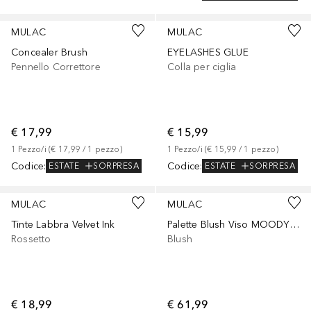
MULAC
MULAC
Concealer Brush
EYELASHES GLUE
Pennello Correttore
Colla per ciglia
€ 17,99
€ 15,99
1
Pezzo/i
 (
€ 17,99
 / 
1
pezzo
)
1
Pezzo/i
 (
€ 15,99
 / 
1
pezzo
)
Codice
:
Codice
:
ESTATE
SORPRESA
ESTATE
SORPRESA
+
12
MULAC
MULAC
Tinte Labbra Velvet Ink
Palette Blush Viso MOODY BLUSHES
Rossetto
Blush
€ 18,99
€ 61,99