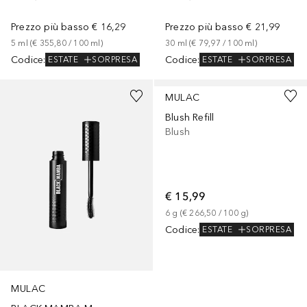
Prezzo più basso
€ 16,29
Prezzo più basso
€ 21,99
5
ml
 (
€ 355,80
 / 
100
ml
)
30
ml
 (
€ 79,97
 / 
100
ml
)
Codice
:
Codice
:
ESTATE
SORPRESA
ESTATE
SORPRESA
+
7
MULAC
Blush Refill
Blush
€ 15,99
6
g
 (
€ 266,50
 / 
100
g
)
Codice
:
ESTATE
SORPRESA
MULAC