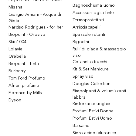
Bagnoschiuma uomo
Missha
Accessori ciglia finte
Giorgio Armani - Acqua di
Termoprotettori
Gioia
Narciso Rodriguez - for her
Arricciacapelli
Biopoint - Orovivo
Spazzole rotanti
Skin1004
Bigodini
Lolavie
Rulli di giada & massaggio
viso
Orebella
Cofanetto trucchi
Biopoint - Tinta
Kit & Set Manicure
Burberry
Spray viso
Tom Ford Profumo
Douglas Collection
Afnan profumo
Rimpolpanti & volumizzanti
Florence by Mills
labbra
Dyson
Rinforzante unghie
Profumi Estivi Donna
Profumi Estivi Uomo
Balsamo
Siero acido ialuronico