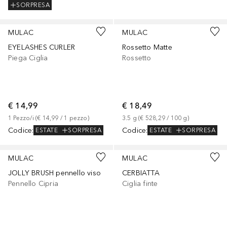
SORPRESA
MULAC
MULAC
EYELASHES CURLER
Rossetto Matte
Piega Ciglia
Rossetto
€ 14,99
€ 18,49
1
Pezzo/i
 (
€ 14,99
 / 
1
pezzo
)
3.5
g
 (
€ 528,29
 / 
100
g
)
Codice
:
Codice
:
ESTATE
SORPRESA
ESTATE
SORPRESA
MULAC
MULAC
JOLLY BRUSH pennello viso
CERBIATTA
Pennello Cipria
Ciglia finte