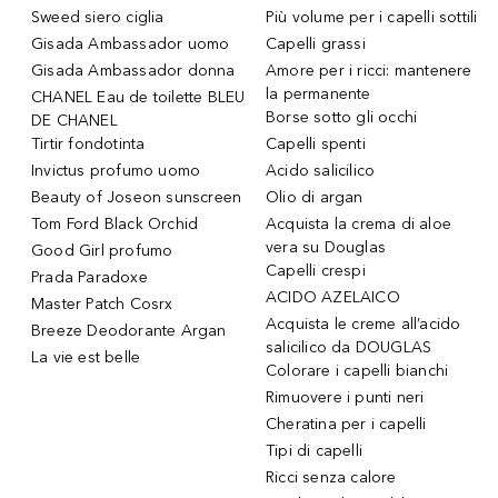
Sweed siero ciglia
Più volume per i capelli sottili
Gisada Ambassador uomo
Capelli grassi
Gisada Ambassador donna
Amore per i ricci: mantenere
la permanente
CHANEL Eau de toilette BLEU
Borse sotto gli occhi
DE CHANEL
Tirtir fondotinta
Capelli spenti
Invictus profumo uomo
Acido salicilico
Beauty of Joseon sunscreen
Olio di argan
Tom Ford Black Orchid
Acquista la crema di aloe
vera su Douglas
Good Girl profumo
Capelli crespi
Prada Paradoxe
ACIDO AZELAICO
Master Patch Cosrx
Acquista le creme all’acido
Breeze Deodorante Argan
salicilico da DOUGLAS
La vie est belle
Colorare i capelli bianchi
Rimuovere i punti neri
Cheratina per i capelli
Tipi di capelli
Ricci senza calore