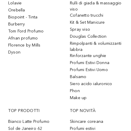
Lolavie
Rulli di giada & massaggio
viso
Orebella
Cofanetto trucchi
Biopoint - Tinta
Kit & Set Manicure
Burberry
Spray viso
Tom Ford Profumo
Douglas Collection
Afnan profumo
Rimpolpanti & volumizzanti
Florence by Mills
labbra
Dyson
Rinforzante unghie
Profumi Estivi Donna
Profumi Estivi Uomo
Balsamo
Siero acido ialuronico
Phon
Make up
TOP PRODOTTI
TOP NOVITÀ
Bianco Latte Profumo
Skincare coreana
Sol de Janeiro 62
Profumi estivi