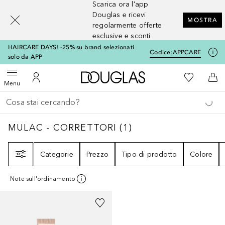
Scarica ora l'app
[navigation.slideout.screenreader]
Douglas e ricevi
MOSTRA
regolarmente offerte
esclusive e sconti
HAIRCARE DAYS! -25% su brand selezionati
Codice:
APPCARE
solo da APP
A Douglas Home
Alla Mia Li
Apri menu
Al Mio Account
Al 
Menu
Torna indietro
Esegui ricerca
MULAC - CORRETTORI
1
RISULTATI
MULAC - CORRETTORI
(
1
)
Filtri
Categorie
Prezzo
Tipo di prodotto
Colore
Note sull'ordinamento
+
3