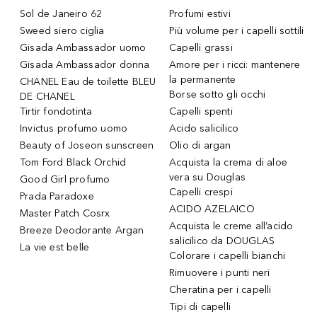
Sol de Janeiro 62
Profumi estivi
Sweed siero ciglia
Più volume per i capelli sottili
Gisada Ambassador uomo
Capelli grassi
Gisada Ambassador donna
Amore per i ricci: mantenere
la permanente
CHANEL Eau de toilette BLEU
Borse sotto gli occhi
DE CHANEL
Tirtir fondotinta
Capelli spenti
Invictus profumo uomo
Acido salicilico
Beauty of Joseon sunscreen
Olio di argan
Tom Ford Black Orchid
Acquista la crema di aloe
vera su Douglas
Good Girl profumo
Capelli crespi
Prada Paradoxe
ACIDO AZELAICO
Master Patch Cosrx
Acquista le creme all’acido
Breeze Deodorante Argan
salicilico da DOUGLAS
La vie est belle
Colorare i capelli bianchi
Rimuovere i punti neri
Cheratina per i capelli
Tipi di capelli