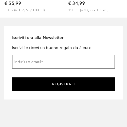
€ 55,99
€ 34,99
30
ml
 (
€ 186,63
 / 
100
ml
)
150
ml
 (
€ 23,33
 / 
100
ml
)
Iscriviti ora alla Newsletter
Iscriviti e ricevi un buono regalo da 5 euro
Indirizzo email
*
REGISTRATI