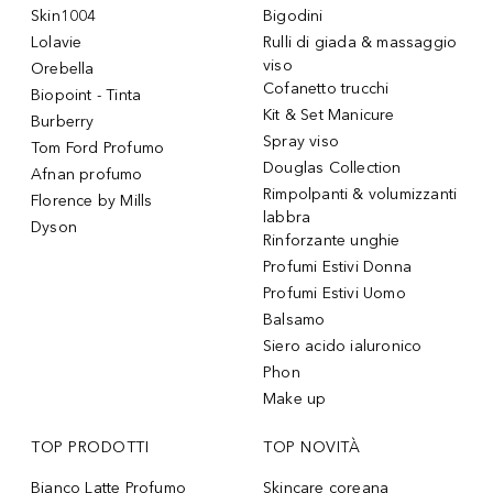
Skin1004
Bigodini
Lolavie
Rulli di giada & massaggio
viso
Orebella
Cofanetto trucchi
Biopoint - Tinta
Kit & Set Manicure
Burberry
Spray viso
Tom Ford Profumo
Douglas Collection
Afnan profumo
Rimpolpanti & volumizzanti
Florence by Mills
labbra
Dyson
Rinforzante unghie
Profumi Estivi Donna
Profumi Estivi Uomo
Balsamo
Siero acido ialuronico
Phon
Make up
TOP PRODOTTI
TOP NOVITÀ
Bianco Latte Profumo
Skincare coreana