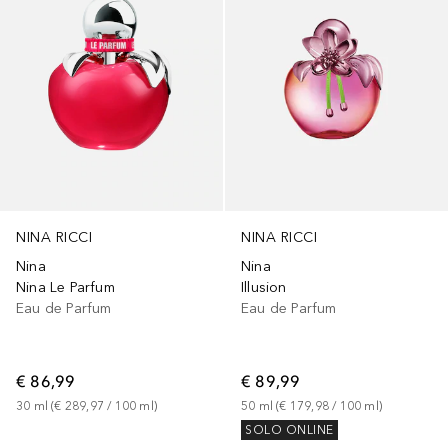
NINA RICCI
NINA RICCI
Nina
Nina
Nina Le Parfum
Illusion
Eau de Parfum
Eau de Parfum
€ 86,99
€ 89,99
30
ml
 (
€ 289,97
 / 
100
ml
)
50
ml
 (
€ 179,98
 / 
100
ml
)
SOLO ONLINE