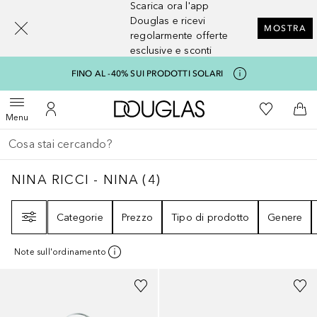
Scarica ora l'app
[navigation.slideout.screenreader]
Douglas e ricevi
MOSTRA
regolarmente offerte
esclusive e sconti
FINO AL -40% SUI PRODOTTI SOLARI
A Douglas Home
Alla Mia Li
Apri menu
Al Mio Account
Al 
Menu
Torna indietro
Esegui ricerca
NINA RICCI - NINA
4
RISULTATI
NINA RICCI - NINA
(
4
)
Filtri
Categorie
Prezzo
Tipo di prodotto
Genere
Note sull'ordinamento