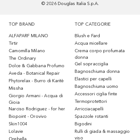
©
2026
Douglas Italia S.p.A.
TOP BRAND
TOP CATEGORIE
ALFAPARF MILANO
Blush e Fard
Tirtir
Acqua micellare
Camomilla Milano
Crema corpo profumata
donna
The Ordinary
Gel sopracciglia
Dolce & Gabbana Profumo
Bagnoschiuma donna
Aveda - Botanical Repair
Elastici per capelli
Phytorelax - Burro di Karitè
Bagnoschiuma uomo
Missha
Accessori ciglia finte
Giorgio Armani - Acqua di
Termoprotettori
Gioia
Narciso Rodriguez - for her
Arricciacapelli
Biopoint - Orovivo
Spazzole rotanti
Skin1004
Bigodini
Lolavie
Rulli di giada & massaggio
viso
Orebella