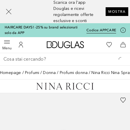
Scarica ora l'app
[navigation.slideout.screenreader]
Douglas e ricevi
MOSTRA
regolarmente offerte
esclusive e sconti
HAIRCARE DAYS! -25% su brand selezionati
Codice:
APPCARE
solo da APP
A Douglas Home
Alla Mia Li
Apri menu
Al Mio Account
Al 
Menu
Torna indietro
Esegui ricerca
Homepage
Profumi
Donna
Profumi donna
Nina Ricci Nina Spr