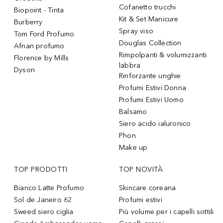
Cofanetto trucchi
Biopoint - Tinta
Kit & Set Manicure
Burberry
Spray viso
Tom Ford Profumo
Douglas Collection
Afnan profumo
Rimpolpanti & volumizzanti
Florence by Mills
labbra
Dyson
Rinforzante unghie
Profumi Estivi Donna
Profumi Estivi Uomo
Balsamo
Siero acido ialuronico
Phon
Make up
TOP PRODOTTI
TOP NOVITÀ
Bianco Latte Profumo
Skincare coreana
Sol de Janeiro 62
Profumi estivi
Sweed siero ciglia
Più volume per i capelli sottili