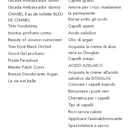
Gisada Ambassador uomo
Capelli grassi
Gisada Ambassador donna
Amore per i ricci: mantenere
la permanente
CHANEL Eau de toilette BLEU
Borse sotto gli occhi
DE CHANEL
Tirtir fondotinta
Capelli spenti
Invictus profumo uomo
Acido salicilico
Beauty of Joseon sunscreen
Olio di argan
Tom Ford Black Orchid
Acquista la crema di aloe
vera su Douglas
Good Girl profumo
Capelli crespi
Prada Paradoxe
ACIDO AZELAICO
Master Patch Cosrx
Acquista le creme all’acido
Breeze Deodorante Argan
salicilico da DOUGLAS
La vie est belle
Colorare i capelli bianchi
Rimuovere i punti neri
Cheratina per i capelli
Tipi di capelli
Ricci senza calore
Applicare l'autoabbronzante
Spazzolatura a secco