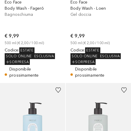
Eco Face
Eco Face
Body Wash - Fagerö
Body Wash - Loen
Bagnoschiuma
Gel doccia
€ 9,99
€ 9,99
500
ml
 (
€ 2,00
 / 
100
ml
)
500
ml
 (
€ 2,00
 / 
100
ml
)
Codice
:
Codice
:
ESTATE
ESTATE
SOLO ONLINE
ESCLUSIVA
SOLO ONLINE
ESCLUSIVA
SORPRESA
SORPRESA
Disponibile
Disponibile
prossimamente
prossimamente