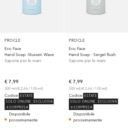
PROCLE
PROCLE
Eco Face
Eco Face
Hand Soap -Slussen Wave
Hand Soap - Sergel Rush
Sapone per le mani
Sapone per le mani
€ 7,99
€ 7,99
300
ml
 (
€ 2,66
 / 
100
ml
)
300
ml
 (
€ 2,66
 / 
100
ml
)
Codice
:
Codice
:
ESTATE
ESTATE
SOLO ONLINE
ESCLUSIVA
SOLO ONLINE
ESCLUSIVA
SORPRESA
SORPRESA
Disponibile
Disponibile
prossimamente
prossimamente