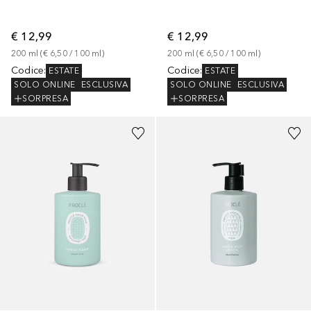
€ 12,99
€ 12,99
200
ml
 (
€ 6,50
 / 
100
ml
)
200
ml
 (
€ 6,50
 / 
100
ml
)
Codice
:
Codice
:
ESTATE
ESTATE
SOLO ONLINE
ESCLUSIVA
SOLO ONLINE
ESCLUSIVA
SORPRESA
SORPRESA