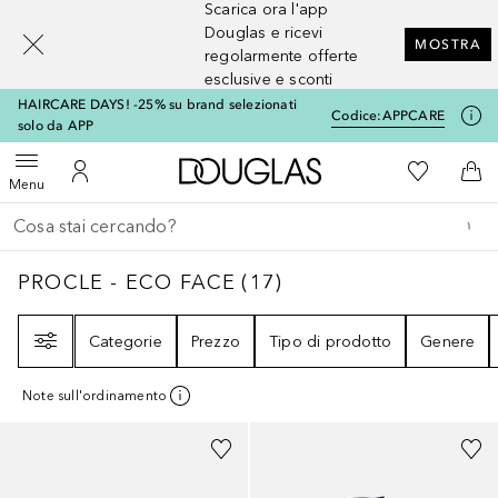
Scarica ora l'app
[navigation.slideout.screenreader]
Douglas e ricevi
MOSTRA
regolarmente offerte
esclusive e sconti
HAIRCARE DAYS! -25% su brand selezionati
Codice:
APPCARE
solo da APP
A Douglas Home
Alla Mia Li
Apri menu
Al Mio Account
Al 
Menu
Torna indietro
Esegui ricerca
PROCLE - ECO FACE
17
RISULTATI
PROCLE - ECO FACE
(
17
)
Filtri
Categorie
Prezzo
Tipo di prodotto
Genere
Note sull'ordinamento