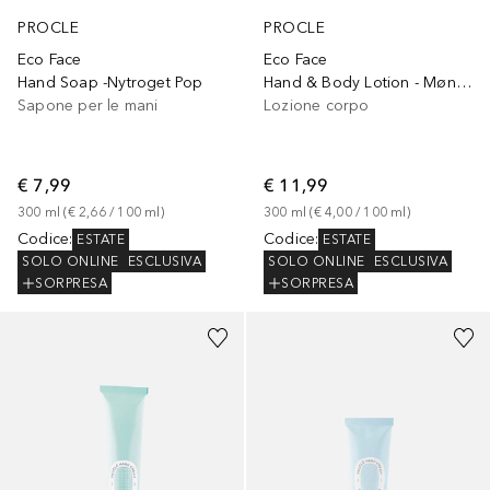
PROCLE
PROCLE
Eco Face
Eco Face
Hand Soap -Nytroget Pop
Hand & Body Lotion - Møn/ Sergel
Sapone per le mani
Lozione corpo
€ 7,99
€ 11,99
300
ml
 (
€ 2,66
 / 
100
ml
)
300
ml
 (
€ 4,00
 / 
100
ml
)
Codice
:
Codice
:
ESTATE
ESTATE
SOLO ONLINE
ESCLUSIVA
SOLO ONLINE
ESCLUSIVA
SORPRESA
SORPRESA