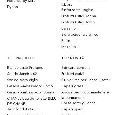
Florence by Mills
labbra
Dyson
Rinforzante unghie
Profumi Estivi Donna
Profumi Estivi Uomo
Balsamo
Siero acido ialuronico
Phon
Make up
TOP PRODOTTI
TOP NOVITÀ
Bianco Latte Profumo
Skincare coreana
Sol de Janeiro 62
Profumi estivi
Sweed siero ciglia
Più volume per i capelli sottili
Gisada Ambassador uomo
Capelli grassi
Gisada Ambassador donna
Amore per i ricci: mantenere
la permanente
CHANEL Eau de toilette BLEU
Borse sotto gli occhi
DE CHANEL
Tirtir fondotinta
Capelli spenti