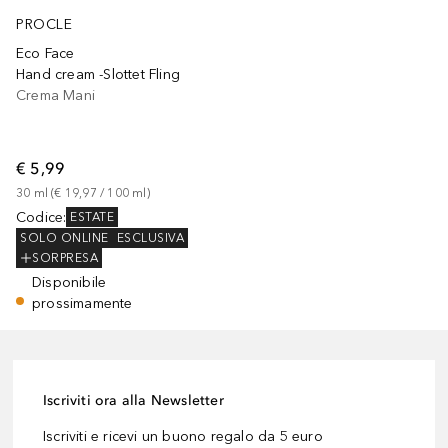
PROCLE
Eco Face
Hand cream -Slottet Fling
Crema Mani
€ 5,99
30
ml
 (
€ 19,97
 / 
100
ml
)
Codice
:
ESTATE
SOLO ONLINE
ESCLUSIVA
SORPRESA
Disponibile
prossimamente
Iscriviti ora alla Newsletter
Iscriviti e ricevi un buono regalo da 5 euro