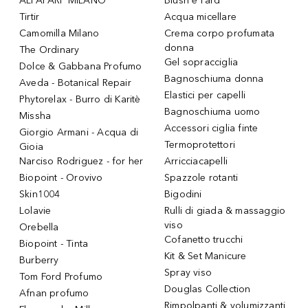
ALFAPARF MILANO
Blush e Fard
Tirtir
Acqua micellare
Camomilla Milano
Crema corpo profumata
donna
The Ordinary
Gel sopracciglia
Dolce & Gabbana Profumo
Bagnoschiuma donna
Aveda - Botanical Repair
Elastici per capelli
Phytorelax - Burro di Karitè
Bagnoschiuma uomo
Missha
Accessori ciglia finte
Giorgio Armani - Acqua di
Termoprotettori
Gioia
Narciso Rodriguez - for her
Arricciacapelli
Biopoint - Orovivo
Spazzole rotanti
Skin1004
Bigodini
Lolavie
Rulli di giada & massaggio
viso
Orebella
Cofanetto trucchi
Biopoint - Tinta
Kit & Set Manicure
Burberry
Spray viso
Tom Ford Profumo
Douglas Collection
Afnan profumo
Rimpolpanti & volumizzanti