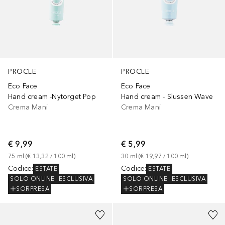
PROCLE
PROCLE
Eco Face
Eco Face
Hand cream -Nytorget Pop
Hand cream - Slussen Wave
Crema Mani
Crema Mani
€ 9,99
€ 5,99
75
ml
 (
€ 13,32
 / 
100
ml
)
30
ml
 (
€ 19,97
 / 
100
ml
)
Codice
:
Codice
:
ESTATE
ESTATE
SOLO ONLINE
ESCLUSIVA
SOLO ONLINE
ESCLUSIVA
SORPRESA
SORPRESA