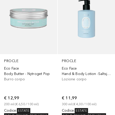
PROCLE
PROCLE
Eco Face
Eco Face
Body Butter - Nytroget Pop
Hand & Body Lotion -Saltsjön
Burro corpo
Lozione corpo
€ 12,99
€ 11,99
200
ml
 (
€ 6,50
 / 
100
ml
)
300
ml
 (
€ 4,00
 / 
100
ml
)
Codice
:
Codice
:
ESTATE
ESTATE