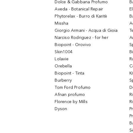
Dolce & Gabbana Profumo
B
Aveda - Botanical Repair
El
Phytorelax - Burro di Karitè
B
Missha
A
Giorgio Armani - Acqua di Gioia
T
Narciso Rodriguez - for her
Ar
Biopoint - Orovivo
S
Skin1004
B
Lolavie
R
Orebella
C
Biopoint - Tinta
K
Burberry
S
Tom Ford Profumo
D
Afnan profumo
R
Florence by Mills
R
Dyson
P
P
B
S