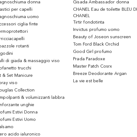
agnoschiuma donna
Gisada Ambassador donna
astici per capelli
CHANEL Eau de toilette BLEU D
CHANEL
agnoschiuma uomo
Tirtir fondotinta
ccessori ciglia finte
Invictus profumo uomo
ermoprotettori
Beauty of Joseon sunscreen
ricciacapelli
Tom Ford Black Orchid
pazzole rotanti
Good Girl profumo
igodini
Prada Paradoxe
ulli di giada & massaggio viso
Master Patch Cosrx
ofanetto trucchi
Breeze Deodorante Argan
it & Set Manicure
La vie est belle
pray viso
ouglas Collection
impolpanti & volumizzanti labbra
inforzante unghie
rofumi Estivi Donna
rofumi Estivi Uomo
alsamo
iero acido ialuronico