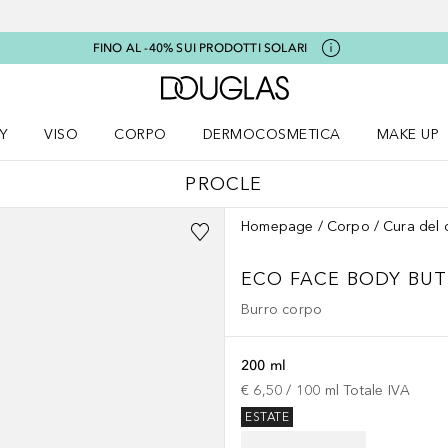
FINO AL -40% SUI PRODOTTI SOLARI
A Douglas Home
Y
VISO
CORPO
DERMOCOSMETICA
MAKE UP
menu K-BEAUTY
Apri il menu Viso
Apri il menu Corpo
Apri il menu DERMOCOSMETICA
Apri il me
PROCLE
Homepage
Corpo
Cura del 
ECO FACE
BODY BUT
Burro corpo
200 ml
€ 6,50
 / 
100
ml
Totale IVA
ESTATE