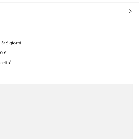
3/6 giorni
00 €
celta¹