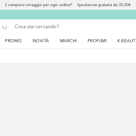
2 campioni omaggio per ogni ordine* Spedizione gratuita da 35,00€
Torna indietro
Esegui ricerca
PROMO
NOVITÀ
MARCHI
PROFUMI
K-BEAUT
Apri il menu PROMO
Apri il menu NOVITÀ
Apri il menu MARCHI
Apri il menu Profumi
Apri il 