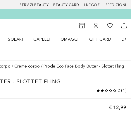
SERVIZI BEAUTY
BEAUTY CARD
I NEGOZI
SPEDIZIONI
Alla Mia Li
Storefinder
Al Mio Account
Al 
SOLARI
CAPELLI
OMAGGI
GIFT CARD
DOU
nu Make up
Apri il menu SOLARI
Apri il menu Capelli
Apri il menu OMAGGI
corpo
Creme corpo
Procle Eco Face Body Butter - Slottet Fling
TER - SLOTTET FLING
2
(
1
)
€ 12,99