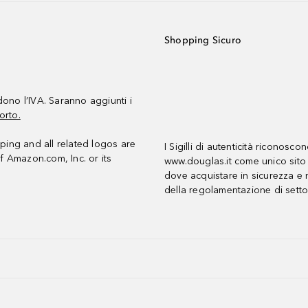
Shopping Sicuro
udono l’IVA. Saranno aggiunti i
orto.
ing and all related logos are
I Sigilli di autenticità riconosco
f Amazon.com, Inc. or its
www.douglas.it come unico sito 
dove acquistare in sicurezza e n
della regolamentazione di setto