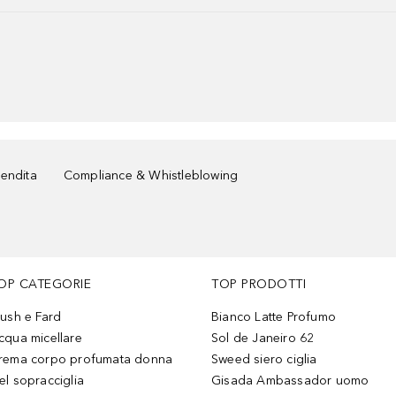
vendita
Compliance & Whistleblowing
OP CATEGORIE
TOP PRODOTTI
lush e Fard
Bianco Latte Profumo
cqua micellare
Sol de Janeiro 62
rema corpo profumata donna
Sweed siero ciglia
el sopracciglia
Gisada Ambassador uomo