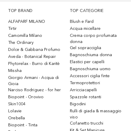
TOP BRAND
TOP CATEGORIE
ALFAPARF MILANO
Blush e Fard
Tirtir
Acqua micellare
Camomilla Milano
Crema corpo profumata
donna
The Ordinary
Gel sopracciglia
Dolce & Gabbana Profumo
Bagnoschiuma donna
Aveda - Botanical Repair
Elastici per capelli
Phytorelax - Burro di Karitè
Bagnoschiuma uomo
Missha
Accessori ciglia finte
Giorgio Armani - Acqua di
Termoprotettori
Gioia
Narciso Rodriguez - for her
Arricciacapelli
Biopoint - Orovivo
Spazzole rotanti
Skin1004
Bigodini
Lolavie
Rulli di giada & massaggio
viso
Orebella
Cofanetto trucchi
Biopoint - Tinta
Kit & Set Manicure