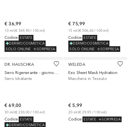
€ 36,99
€ 75,99
10
ml
 (
€ 369,90
 / 
100
ml
)
15
ml
 (
€ 506,60
 / 
100
ml
)
Codice
:
Codice
:
ESTATE
ESTATE
DERMOCOSMETICA
DERMOCOSMETICA
SOLO ONLINE
SORPRESA
SOLO ONLINE
SORPRESA
DR. HAUSCHKA
WELEDA
Siero Rigenerante - giorno e notte
Exo Sheet Mask Hydration
Siero Idratante
Maschera in Tessuto
€ 69,00
€ 5,99
30
ml
 (
€ 230,00
 / 
100
ml
)
20
ml
 (
€ 29,95
 / 
100
ml
)
Codice
:
Codice
:
ESTATE
ESTATE
SORPRESA
DERMOCOSMETICA