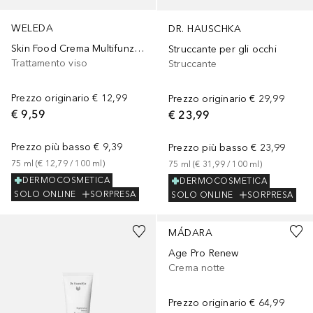
WELEDA
DR. HAUSCHKA
Skin Food Crema Multifunzione
Struccante per gli occhi
Trattamento viso
Struccante
Prezzo originario
€ 12,99
Prezzo originario
€ 29,99
€ 9,59
€ 23,99
Prezzo più basso
€ 9,39
Prezzo più basso
€ 23,99
75
ml
 (
€ 12,79
 / 
100
ml
)
75
ml
 (
€ 31,99
 / 
100
ml
)
DERMOCOSMETICA
DERMOCOSMETICA
SOLO ONLINE
SORPRESA
SOLO ONLINE
SORPRESA
MÁDARA
Age Pro Renew
Crema notte
Prezzo originario
€ 64,99