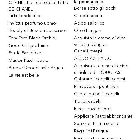
la permanente
CHANEL Eau de toilette BLEU
Borse sotto gli occhi
DE CHANEL
Tirtir fondotinta
Capelli spenti
Invictus profumo uomo
Acido salicilico
Beauty of Joseon sunscreen
Olio di argan
Tom Ford Black Orchid
Acquista la crema di aloe
vera su Douglas
Good Girl profumo
Capelli crespi
Prada Paradoxe
ACIDO AZELAICO
Master Patch Cosrx
Acquista le creme all’acido
Breeze Deodorante Argan
salicilico da DOUGLAS
La vie est belle
Colorare i capelli bianchi
Rimuovere i punti neri
Cheratina per i capelli
Tipi di capelli
Ricci senza calore
Applicare l'autoabbronzante
Spazzolatura a secco
Regali di Pasqua
Regali di Pasqua per le