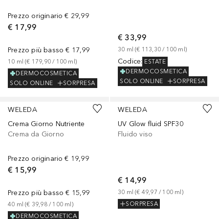
Prezzo originario
€ 29,99
€ 17,99
€ 33,99
Prezzo più basso
€ 17,99
30
ml
 (
€ 113,30
 / 
100
ml
)
Codice
:
ESTATE
10
ml
 (
€ 179,90
 / 
100
ml
)
DERMOCOSMETICA
DERMOCOSMETICA
SOLO ONLINE
SORPRESA
SOLO ONLINE
SORPRESA
WELEDA
WELEDA
Crema Giorno Nutriente
UV Glow fluid SPF30
Crema da Giorno
Fluido viso
Prezzo originario
€ 19,99
€ 15,99
€ 14,99
Prezzo più basso
€ 15,99
30
ml
 (
€ 49,97
 / 
100
ml
)
SORPRESA
40
ml
 (
€ 39,98
 / 
100
ml
)
DERMOCOSMETICA