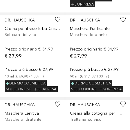
SORPRESA
DR. HAUSCHKA
DR. HAUSCHKA
Crema per il viso Erba Cristallina 40ml
Maschera Purificante
Set cura del viso
Maschera Idratante
Prezzo originario
€ 34,99
Prezzo originario
€ 34,99
€ 27,99
€ 27,99
Prezzo più basso
€ 27,99
Prezzo più basso
€ 27,99
40
ml
 (
€ 69,98
 / 
100
ml
)
90
ml
 (
€ 31,10
 / 
100
ml
)
DERMOCOSMETICA
DERMOCOSMETICA
SOLO ONLINE
SORPRESA
SOLO ONLINE
SORPRESA
DR. HAUSCHKA
DR. HAUSCHKA
Maschera Lenitiva
Crema alla cotogna per il giorno
Maschera Idratante
Trattamento viso