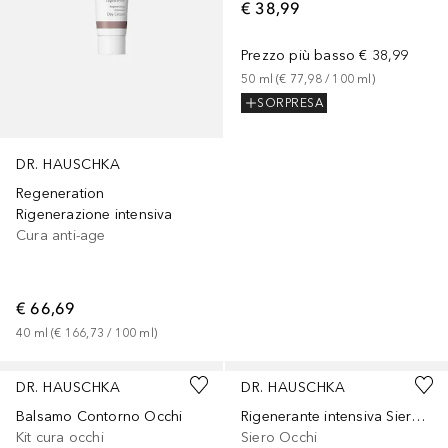
€ 38,99
Prezzo più basso
€ 38,99
50
ml
 (
€ 77,98
 / 
100
ml
)
SORPRESA
DR. HAUSCHKA
Regeneration
Rigenerazione intensiva
Cura anti-age
€ 66,69
40
ml
 (
€ 166,73
 / 
100
ml
)
DR. HAUSCHKA
DR. HAUSCHKA
Balsamo Contorno Occhi
Rigenerante intensiva Siero contorno occhi
Kit cura occhi
Siero Occhi