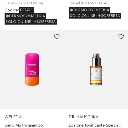
50
ml
 (
€ 57,98
 / 
100
ml
)
100
ml
 (
€ 23,99
 / 
100
ml
)
Codice
:
DERMOCOSMETICA
ESTATE
SOLO ONLINE
SORPRESA
DERMOCOSMETICA
SOLO ONLINE
SORPRESA
WELEDA
DR. HAUSCHKA
Siero Multivitaminico
Lozione tonificante Special Size Limited Edition