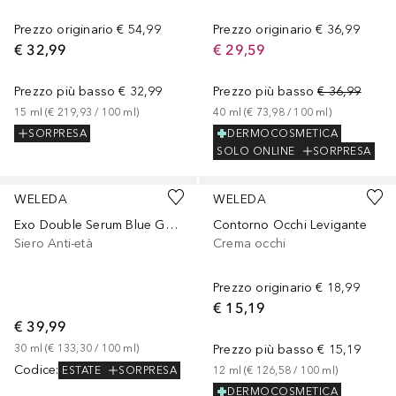
Prezzo originario
€ 54,99
Prezzo originario
€ 36,99
€ 32,99
€ 29,59
Prezzo più basso
€ 32,99
Prezzo più basso
€ 36,99
15
ml
 (
€ 219,93
 / 
100
ml
)
40
ml
 (
€ 73,98
 / 
100
ml
)
SORPRESA
DERMOCOSMETICA
SOLO ONLINE
SORPRESA
WELEDA
WELEDA
Exo Double Serum Blue Gentian
Contorno Occhi Levigante
Siero Anti-età
Crema occhi
Prezzo originario
€ 18,99
€ 15,19
€ 39,99
30
ml
 (
€ 133,30
 / 
100
ml
)
Prezzo più basso
€ 15,19
Codice
:
ESTATE
SORPRESA
12
ml
 (
€ 126,58
 / 
100
ml
)
DERMOCOSMETICA