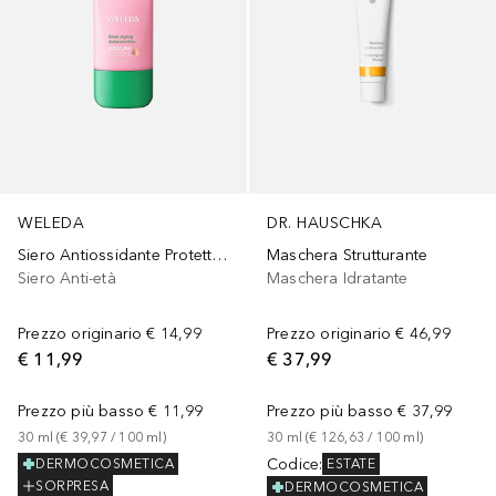
WELEDA
DR. HAUSCHKA
Siero Antiossidante Protettivo
Maschera Strutturante
Siero Anti-età
Maschera Idratante
Prezzo originario
€ 14,99
Prezzo originario
€ 46,99
€ 11,99
€ 37,99
Prezzo più basso
€ 11,99
Prezzo più basso
€ 37,99
30
ml
 (
€ 39,97
 / 
100
ml
)
30
ml
 (
€ 126,63
 / 
100
ml
)
Codice
:
DERMOCOSMETICA
ESTATE
SORPRESA
DERMOCOSMETICA