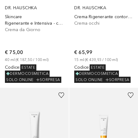
DR. HAUSCHKA
DR. HAUSCHKA
Skincare
Crema Rigenerante contorno occhi
Rigenerante e Intensiva - crema giorno
Crema occhi
Crema da Giorno
€ 75,00
€ 65,99
40
ml
 (
€ 187,50
 / 
100
ml
)
15
ml
 (
€ 439,93
 / 
100
ml
)
Codice
:
Codice
:
ESTATE
ESTATE
DERMOCOSMETICA
DERMOCOSMETICA
SOLO ONLINE
SORPRESA
SOLO ONLINE
SORPRESA