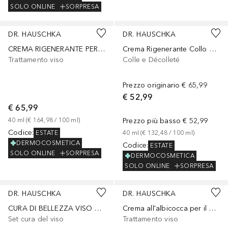
SOLO ONLINE
SORPRESA
DR. HAUSCHKA
DR. HAUSCHKA
CREMA RIGENERANTE PER IL VISO 40 ml
Crema Rigenerante Collo e Décolleté
Trattamento viso
Colle e Décolleté
Prezzo originario
€ 65,99
€ 52,99
€ 65,99
40
ml
 (
€ 164,98
 / 
100
ml
)
Prezzo più basso
€ 52,99
Codice
:
ESTATE
40
ml
 (
€ 132,48
 / 
100
ml
)
DERMOCOSMETICA
Codice
:
ESTATE
SOLO ONLINE
SORPRESA
DERMOCOSMETICA
SOLO ONLINE
SORPRESA
DR. HAUSCHKA
DR. HAUSCHKA
CURA DI BELLEZZA VISO PELLE SENSIBILE PER IL GIORNO E PER LA NOTTE 50 fiale x 1 ml
Crema all'albicocca per il giorno
Set cura del viso
Trattamento viso