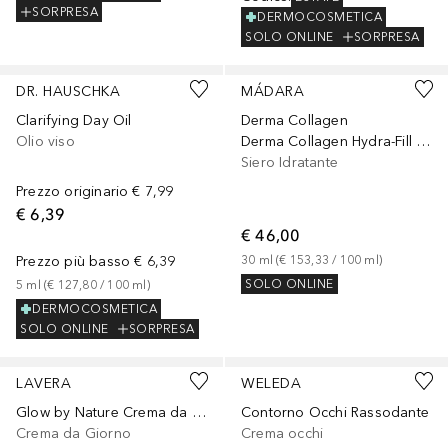
SORPRESA
DERMOCOSMETICA
SOLO ONLINE
SORPRESA
DR. HAUSCHKA
MÁDARA
Clarifying Day Oil
Derma Collagen
Olio viso
Derma Collagen Hydra-Fill Firming Serum
Siero Idratante
Prezzo originario
€ 7,99
€ 6,39
€ 46,00
Prezzo più basso
€ 6,39
30
ml
 (
€ 153,33
 / 
100
ml
)
SOLO ONLINE
5
ml
 (
€ 127,80
 / 
100
ml
)
DERMOCOSMETICA
SOLO ONLINE
SORPRESA
LAVERA
WELEDA
Glow by Nature Crema da giorno
Contorno Occhi Rassodante
Crema da Giorno
Crema occhi