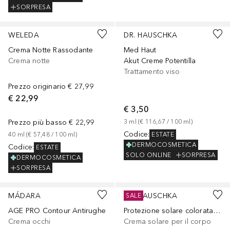
SORPRESA
WELEDA
DR. HAUSCHKA
Crema Notte Rassodante
Med Haut
Crema notte
Akut Creme Potentilla
Trattamento viso
Prezzo originario
€ 27,99
€ 22,99
€ 3,50
Prezzo più basso
€ 22,99
3
ml
 (
€ 116,67
 / 
100
ml
)
Codice
:
ESTATE
40
ml
 (
€ 57,48
 / 
100
ml
)
DERMOCOSMETICA
Codice
:
ESTATE
SOLO ONLINE
SORPRESA
DERMOCOSMETICA
SORPRESA
MÁDARA
DR. HAUSCHKA
SALE
AGE PRO Contour Antirughe
Protezione solare colorata per il viso SPF 30
Crema occhi
Crema solare per il corpo