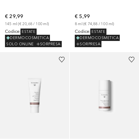
€ 29,99
€ 5,99
145
ml
 (
€ 20,68
 / 
100
ml
)
8
ml
 (
€ 74,88
 / 
100
ml
)
Codice
:
Codice
:
ESTATE
ESTATE
DERMOCOSMETICA
DERMOCOSMETICA
SOLO ONLINE
SORPRESA
SORPRESA