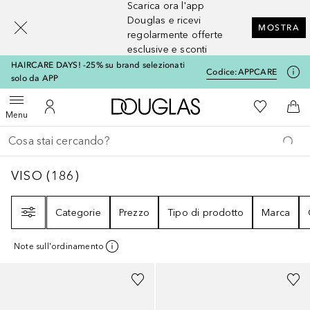
Scarica ora l'app
[navigation.slideout.screenreader]
Douglas e ricevi
MOSTRA
regolarmente offerte
esclusive e sconti
HAIRCARE DAYS! -25% su brand selezionati
Codice:
APPCARE
solo da APP
A Douglas Home
Alla Mia Li
Apri menu
Al Mio Account
Al 
Menu
Torna indietro
Esegui ricerca
VISO
186
RISULTATI
VISO
(
186
)
Filtri
Categorie
Prezzo
Tipo di prodotto
Marca
Note sull'ordinamento