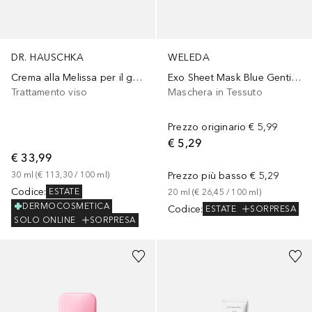
DR. HAUSCHKA
WELEDA
Crema alla Melissa per il giorno
Exo Sheet Mask Blue Gentian
Trattamento viso
Maschera in Tessuto
Prezzo originario
€ 5,99
€ 5,29
€ 33,99
30
ml
 (
€ 113,30
 / 
100
ml
)
Prezzo più basso
€ 5,29
Codice
:
ESTATE
20
ml
 (
€ 26,45
 / 
100
ml
)
DERMOCOSMETICA
Codice
:
ESTATE
SORPRESA
SOLO ONLINE
SORPRESA