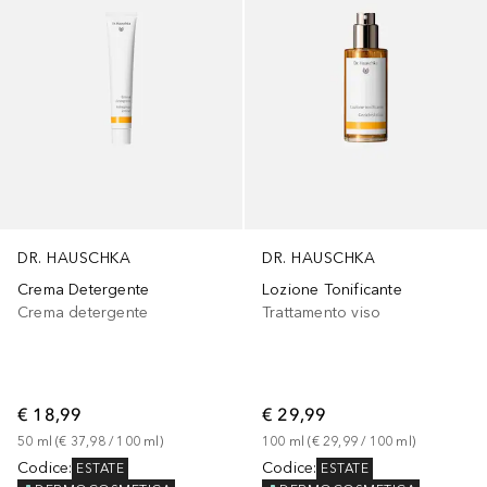
DR. HAUSCHKA
DR. HAUSCHKA
Crema Detergente
Lozione Tonificante
Crema detergente
Trattamento viso
€ 18,99
€ 29,99
50
ml
 (
€ 37,98
 / 
100
ml
)
100
ml
 (
€ 29,99
 / 
100
ml
)
Codice
:
Codice
:
ESTATE
ESTATE