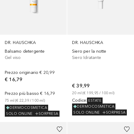
DR. HAUSCHKA
DR. HAUSCHKA
Balsamo detergente
Siero per la notte
Gel viso
Siero Idratante
Prezzo originario
€ 20,99
€ 16,79
€ 39,99
Prezzo più basso
€ 16,79
20
ml
 (
€ 199,95
 / 
100
ml
)
Codice
:
75
ml
 (
€ 22,39
 / 
100
ml
)
ESTATE
DERMOCOSMETICA
DERMOCOSMETICA
SOLO ONLINE
SORPRESA
SOLO ONLINE
SORPRESA