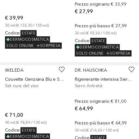
Prezzo originario
€ 33,99
€ 27,99
€ 39,99
30
ml
 (
€ 133,30
 / 
100
ml
)
Prezzo più basso
€ 27,99
Codice
:
ESTATE
30
ml
 (
€ 93,30
 / 
100
ml
)
DERMOCOSMETICA
Codice
:
ESTATE
SOLO ONLINE
SORPRESA
DERMOCOSMETICA
SOLO ONLINE
SORPRESA
WELEDA
DR. HAUSCHKA
Couvette Genziana Blu e Stella Alpina Contouring
Rigenerante intensiva Siero per la notte
Set cura del viso
Siero Anti-età
Prezzo originario
€ 81,00
€ 64,99
€ 71,00
90
ml
 (
€ 78,89
 / 
100
ml
)
Prezzo più basso
€ 64,99
Codice
:
ESTATE
30
ml
 (
€ 216,63
 / 
100
ml
)
DERMOCOSMETICA
Codice
:
ESTATE