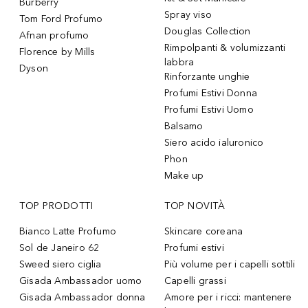
Burberry
Spray viso
Tom Ford Profumo
Douglas Collection
Afnan profumo
Rimpolpanti & volumizzanti
Florence by Mills
labbra
Dyson
Rinforzante unghie
Profumi Estivi Donna
Profumi Estivi Uomo
Balsamo
Siero acido ialuronico
Phon
Make up
TOP PRODOTTI
TOP NOVITÀ
Bianco Latte Profumo
Skincare coreana
Sol de Janeiro 62
Profumi estivi
Sweed siero ciglia
Più volume per i capelli sottili
Gisada Ambassador uomo
Capelli grassi
Gisada Ambassador donna
Amore per i ricci: mantenere