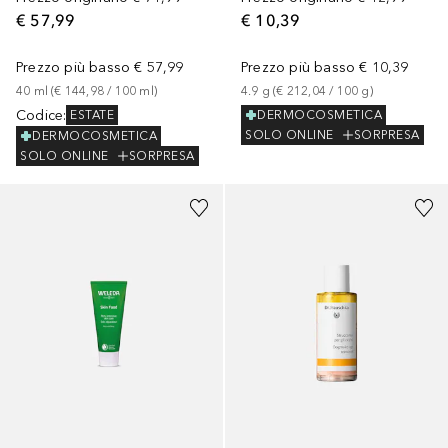
€ 57,99
€ 10,39
Prezzo più basso
€ 57,99
Prezzo più basso
€ 10,39
40
ml
 (
€ 144,98
 / 
100
ml
)
4.9
g
 (
€ 212,04
 / 
100
g
)
Codice
:
DERMOCOSMETICA
ESTATE
SOLO ONLINE
SORPRESA
DERMOCOSMETICA
SOLO ONLINE
SORPRESA