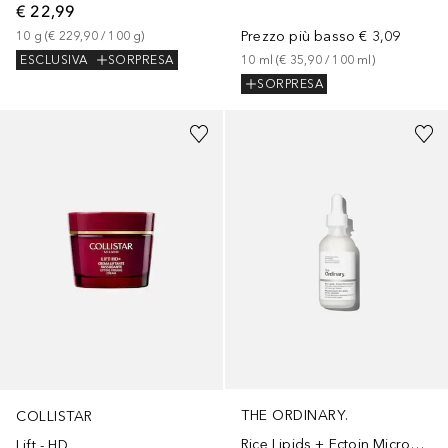
€ 22,99
Prezzo più basso
€ 3,09
10
g
 (
€ 229,90
 / 
100
g
)
10
ml
 (
€ 35,90
 / 
100
ml
)
ESCLUSIVA
SORPRESA
SORPRESA
THE ORDINARY.
COLLISTAR
Rice Lipids + Ectoin Microemulsion
Lift - HD