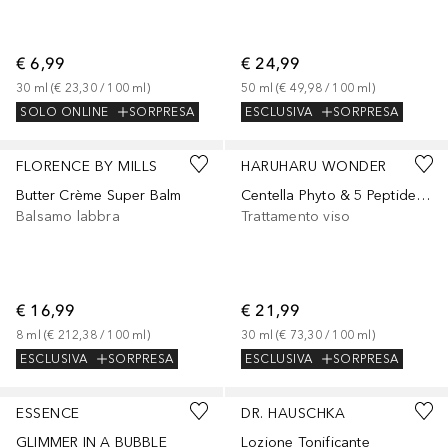
€ 6,99
€ 24,99
30
ml
 (
€ 23,30
 / 
100
ml
)
50
ml
 (
€ 49,98
 / 
100
ml
)
SOLO ONLINE
SORPRESA
ESCLUSIVA
SORPRESA
+
1
FLORENCE BY MILLS
HARUHARU WONDER
Butter Crème Super Balm
Centella Phyto & 5 Peptide Concentrate Cream
Balsamo labbra
Trattamento viso
€ 16,99
€ 21,99
8
ml
 (
€ 212,38
 / 
100
ml
)
30
ml
 (
€ 73,30
 / 
100
ml
)
ESCLUSIVA
SORPRESA
ESCLUSIVA
SORPRESA
ESSENCE
DR. HAUSCHKA
GLIMMER IN A BUBBLE
Lozione Tonificante