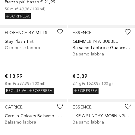
Prezzo più basso
€ 21,99
50
ml
 (
€ 49,98
 / 
100
ml
)
SORPRESA
FLORENCE BY MILLS
ESSENCE
Stay Plush Tint
GLIMMER IN A BUBBLE
Olio per le labbra
Balsamo Labbra e Guance ph reagente
Balsamo labbra
€ 18,99
€ 3,89
8
ml
 (
€ 237,38
 / 
100
ml
)
2.4
g
 (
€ 162,08
 / 
100
g
)
ESCLUSIVA
SORPRESA
SORPRESA
CATRICE
ESSENCE
Care In Colours Balsamo Labbra Colorato
LIKE A SUNDAY MORNING The super peptide set balsami labbra
Balsamo labbra
Balsamo labbra