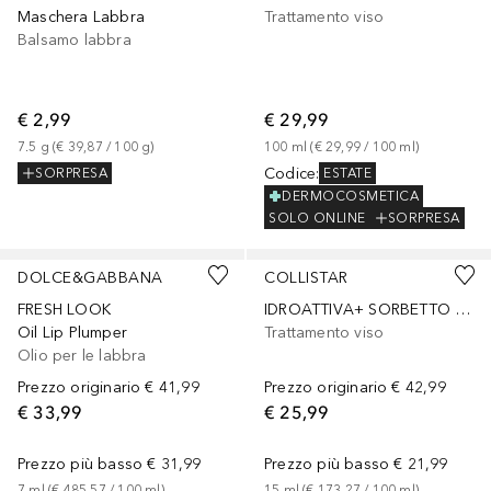
Maschera Labbra
Trattamento viso
Balsamo labbra
€ 2,99
€ 29,99
7.5
g
 (
€ 39,87
 / 
100
g
)
100
ml
 (
€ 29,99
 / 
100
ml
)
Codice
:
SORPRESA
ESTATE
DERMOCOSMETICA
SOLO ONLINE
SORPRESA
+
1
DOLCE&GABBANA
COLLISTAR
FRESH LOOK
IDROATTIVA+ SORBETTO IDRATAZIONE MAT
Oil Lip Plumper
Trattamento viso
Olio per le labbra
Prezzo originario
€ 41,99
Prezzo originario
€ 42,99
€ 33,99
€ 25,99
Prezzo più basso
€ 31,99
Prezzo più basso
€ 21,99
7
ml
 (
€ 485,57
 / 
100
ml
)
15
ml
 (
€ 173,27
 / 
100
ml
)