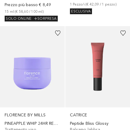
Prezzo più basso
€ 8,49
1
Pezzo/i
 (
€ 42,09
 / 
1
pezzo
)
ESCLUSIVA
15
ml
 (
€ 58,60
 / 
100
ml
)
SOLO ONLINE
SORPRESA
+
2
FLORENCE BY MILLS
CATRICE
PINEAPPLE WHIP 24HR REPLENISHING MOISTURIZER
Peptide Bliss Glossy
Trattamento viso
Balsamo labbra