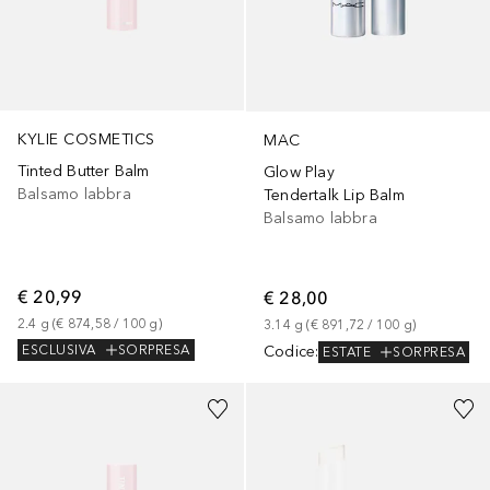
KYLIE COSMETICS
MAC
Tinted Butter Balm
Glow Play
Balsamo labbra
Tendertalk Lip Balm
Balsamo labbra
€ 20,99
€ 28,00
2.4
g
 (
€ 874,58
 / 
100
g
)
3.14
g
 (
€ 891,72
 / 
100
g
)
Codice
:
ESCLUSIVA
SORPRESA
ESTATE
SORPRESA
+
6
+
3