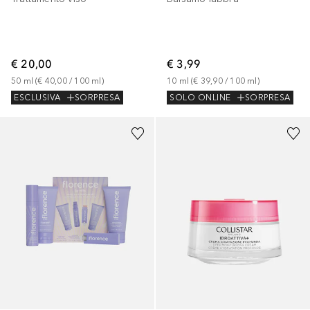
€ 20,00
€ 3,99
50
ml
 (
€ 40,00
 / 
100
ml
)
10
ml
 (
€ 39,90
 / 
100
ml
)
ESCLUSIVA
SORPRESA
SOLO ONLINE
SORPRESA