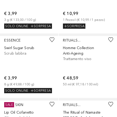
€ 3,99
€ 10,99
3
g
 (
€ 133,00
 / 
100
g
)
1
Pezzo/i
 (
€ 10,99
 / 
1
pezzo
)
SOLO ONLINE
SORPRESA
SORPRESA
ESSENCE
RITUALS...
Swirl Sugar Scrub
Homme Collection
Scrub labbra
Anti-Ageing
Trattamento viso
€ 3,99
€ 48,59
8
g
 (
€ 49,88
 / 
100
g
)
50
ml
 (
€ 97,18
 / 
100
ml
)
SOLO ONLINE
SORPRESA
Sponsorizzato
Sponsorizzato
KYLIE SKIN
RITUALS...
SALE
Lip Oil Cofanetto
The Ritual of Namaste