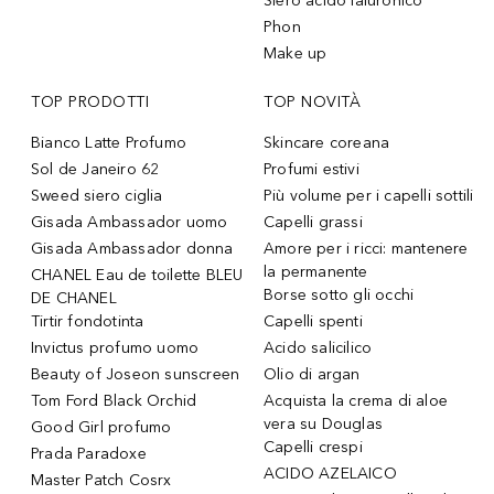
Siero acido ialuronico
Phon
Make up
TOP PRODOTTI
TOP NOVITÀ
Bianco Latte Profumo
Skincare coreana
Sol de Janeiro 62
Profumi estivi
Sweed siero ciglia
Più volume per i capelli sottili
Gisada Ambassador uomo
Capelli grassi
Gisada Ambassador donna
Amore per i ricci: mantenere
la permanente
CHANEL Eau de toilette BLEU
Borse sotto gli occhi
DE CHANEL
Tirtir fondotinta
Capelli spenti
Invictus profumo uomo
Acido salicilico
Beauty of Joseon sunscreen
Olio di argan
Tom Ford Black Orchid
Acquista la crema di aloe
vera su Douglas
Good Girl profumo
Capelli crespi
Prada Paradoxe
ACIDO AZELAICO
Master Patch Cosrx