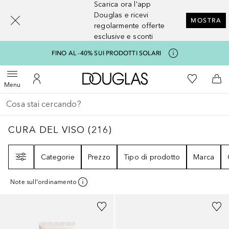
Scarica ora l'app
[navigation.slideout.screenreader]
Douglas e ricevi
MOSTRA
regolarmente offerte
esclusive e sconti
FINO AL -40% SUI PRODOTTI SOLARI
A Douglas Home
Alla Mia Li
Apri menu
Al Mio Account
Al 
Menu
Torna indietro
Esegui ricerca
CURA DEL VISO
216
RISULTATI
CURA DEL VISO
(
216
)
Filtri
Categorie
Prezzo
Tipo di prodotto
Marca
Note sull'ordinamento
Sponsorizzato
+
5
Sponsorizzato