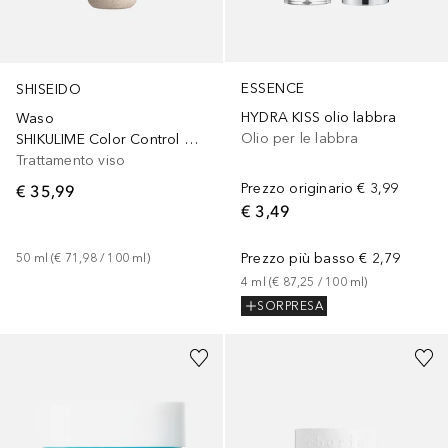
ESSENCE
SHISEIDO
HYDRA KISS olio labbra
Waso
Olio per le labbra
SHIKULIME Color Control Oil Free Moisturizer
Trattamento viso
Prezzo originario
€ 3,99
€ 35,99
€ 3,49
Prezzo più basso
€ 2,79
50
ml
 (
€ 71,98
 / 
100
ml
)
4
ml
 (
€ 87,25
 / 
100
ml
)
SORPRESA