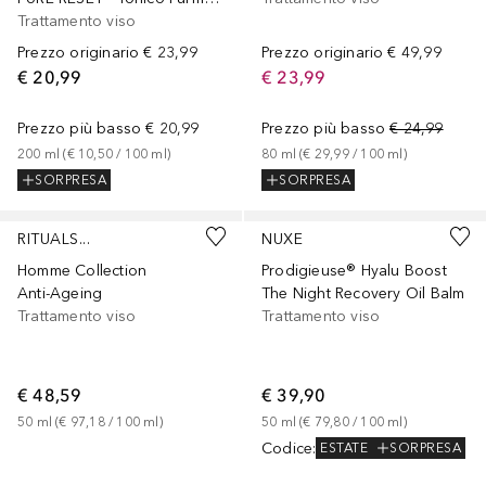
Trattamento viso
Prezzo originario
€ 23,99
Prezzo originario
€ 49,99
€ 20,99
€ 23,99
Prezzo più basso
€ 20,99
Prezzo più basso
€ 24,99
200
ml
 (
€ 10,50
 / 
100
ml
)
80
ml
 (
€ 29,99
 / 
100
ml
)
SORPRESA
SORPRESA
Sponsorizzato
Sponsorizzato
RITUALS...
NUXE
Homme Collection
Prodigieuse® Hyalu Boost
Anti-Ageing
The Night Recovery Oil Balm
Trattamento viso
Trattamento viso
€ 48,59
€ 39,90
50
ml
 (
€ 97,18
 / 
100
ml
)
50
ml
 (
€ 79,80
 / 
100
ml
)
Codice
:
ESTATE
SORPRESA