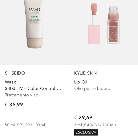
SHISEIDO
KYLIE SKIN
Waso
Lip Oil
SHIKULIME Color Control Oil Free Moisturizer
Olio per le labbra
Trattamento viso
€ 35,99
€ 29,69
50
ml
 (
€ 71,98
 / 
100
ml
)
6
ml
 (
€ 494,83
 / 
100
ml
)
ESCLUSIVA
+
3
+
3