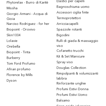
Elastici per capelli
Phytorelax - Burro di Karitè
Bagnoschiuma uomo
Missha
Accessori ciglia finte
Giorgio Armani - Acqua di
Termoprotettori
Gioia
Narciso Rodriguez - for her
Arricciacapelli
Biopoint - Orovivo
Spazzole rotanti
Skin1004
Bigodini
Lolavie
Rulli di giada & massaggio
viso
Orebella
Cofanetto trucchi
Biopoint - Tinta
Kit & Set Manicure
Burberry
Spray viso
Tom Ford Profumo
Douglas Collection
Afnan profumo
Rimpolpanti & volumizzanti
Florence by Mills
labbra
Dyson
Rinforzante unghie
Profumi Estivi Donna
Profumi Estivi Uomo
Balsamo