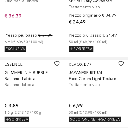
Olio per le labbra
SPF 50 Daily Advanced
Trattamento viso
€ 36,39
Prezzo originario
€ 34,99
€ 24,49
Prezzo più basso
€ 37,89
Prezzo più basso
€ 24,49
6
ml
 (
€ 606,50
 / 
100
ml
)
50
ml
 (
€ 48,98
 / 
100
ml
)
ESCLUSIVA
SORPRESA
ESSENCE
REVOX B77
GLIMMER IN A BUBBLE
JAPANESE RITUAL
Balsamo Labbra
Face Cream Light Texture
Balsamo labbra
Trattamento viso
€ 3,89
€ 6,99
1.6
g
 (
€ 243,13
 / 
100
g
)
50
ml
 (
€ 13,98
 / 
100
ml
)
SORPRESA
SOLO ONLINE
SORPRESA