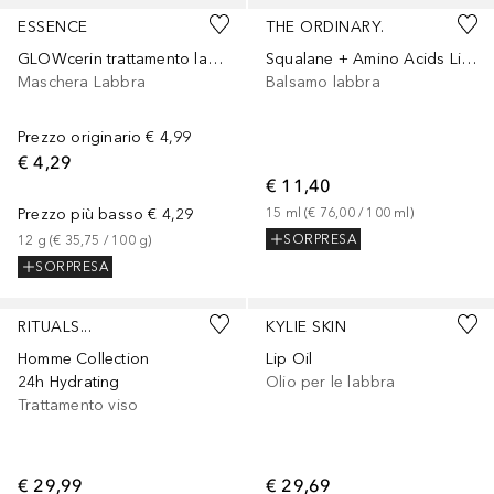
ESSENCE
THE ORDINARY.
GLOWcerin trattamento labbra con glicerina
Squalane + Amino Acids Lip Balm
Maschera Labbra
Balsamo labbra
Prezzo originario
€ 4,99
€ 4,29
€ 11,40
Prezzo più basso
€ 4,29
15
ml
 (
€ 76,00
 / 
100
ml
)
SORPRESA
12
g
 (
€ 35,75
 / 
100
g
)
SORPRESA
+
5
RITUALS...
KYLIE SKIN
Homme Collection
Lip Oil
24h Hydrating
Olio per le labbra
Trattamento viso
€ 29,99
€ 29,69