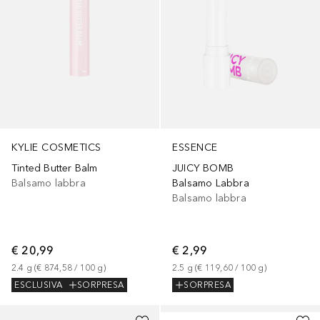
KYLIE COSMETICS
ESSENCE
Tinted Butter Balm
JUICY BOMB
Balsamo labbra
Balsamo Labbra
Balsamo labbra
€ 20,99
€ 2,99
2.4
g
 (
€ 874,58
 / 
100
g
)
2.5
g
 (
€ 119,60
 / 
100
g
)
ESCLUSIVA
SORPRESA
SORPRESA