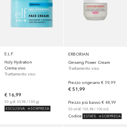
E.L.F.
ERBORIAN
Holy Hydration
Ginseng Power Cream
Crema viso
Trattamento viso
Trattamento viso
Prezzo originario
€ 59,99
€ 51,99
€ 16,99
50
g
 (
€ 33,98
 / 
100
g
)
Prezzo più basso
€ 48,99
ESCLUSIVA
SORPRESA
50
ml
 (
€ 103,98
 / 
100
ml
)
Codice
:
ESTATE
SORPRESA