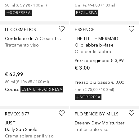
50
ml
 (
€ 59,98
 / 
100
ml
)
6
ml
 (
€ 494,83
 / 
100
ml
)
SORPRESA
ESCLUSIVA
IT COSMETICS
ESSENCE
Confidence In A Cream Transforming Moisturizing Super Cream
THE LITTLE MERMAID
Trattamento viso
Olio labbra bi-fase
Olio per le labbra
Prezzo originario
€ 3,99
€ 3,00
€ 63,99
60
ml
 (
€ 106,65
 / 
100
ml
)
Prezzo più basso
€ 3,00
Codice
:
ESTATE
SORPRESA
4
ml
 (
€ 75,00
 / 
100
ml
)
SORPRESA
REVOX B77
FLORENCE BY MILLS
JUST
Dreamy Dew Moisturizer
Daily Sun Shield
Trattamento viso
Crema solare per il viso