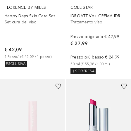
FLORENCE BY MILLS
COLLISTAR
Happy Days Skin Care Set
IDROATTIVA+ CREMA IDRATAZIONE PROFONDA
Set cura del viso
Trattamento viso
Prezzo originario
€ 42,99
€ 27,99
€ 42,09
1
Pezzo/i
 (
€ 42,09
 / 
1
pezzo
)
Prezzo più basso
€ 24,99
ESCLUSIVA
50
ml
 (
€ 55,98
 / 
100
ml
)
SORPRESA
+
6
Sponsorizzato
+
8
Sponsorizzato