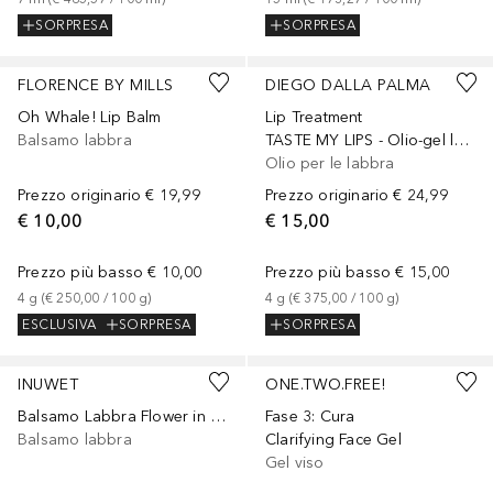
SORPRESA
SORPRESA
FLORENCE BY MILLS
DIEGO DALLA PALMA
Oh Whale! Lip Balm
Lip Treatment
Balsamo labbra
TASTE MY LIPS - Olio-gel labbra
Olio per le labbra
Prezzo originario
€ 19,99
Prezzo originario
€ 24,99
€ 10,00
€ 15,00
Prezzo più basso
€ 10,00
Prezzo più basso
€ 15,00
4
g
 (
€ 250,00
 / 
100
g
)
4
g
 (
€ 375,00
 / 
100
g
)
ESCLUSIVA
SORPRESA
SORPRESA
INUWET
ONE.TWO.FREE!
Balsamo Labbra Flower in a Box - Ph Reagente
Fase 3: Cura
Balsamo labbra
Clarifying Face Gel
Gel viso