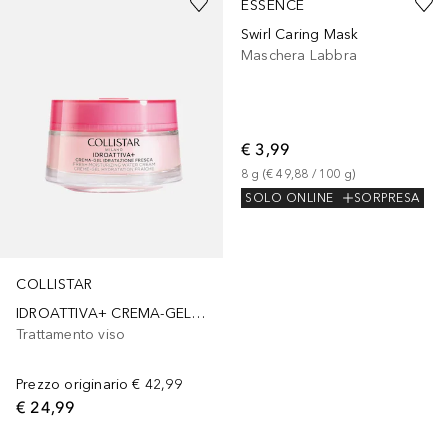
ESSENCE
Swirl Caring Mask
Maschera Labbra
€ 3,99
8
g
 (
€ 49,88
 / 
100
g
)
SOLO ONLINE
SORPRESA
COLLISTAR
IDROATTIVA+ CREMA-GEL IDRATAZIONE FRESCA
Trattamento viso
Prezzo originario
€ 42,99
€ 24,99