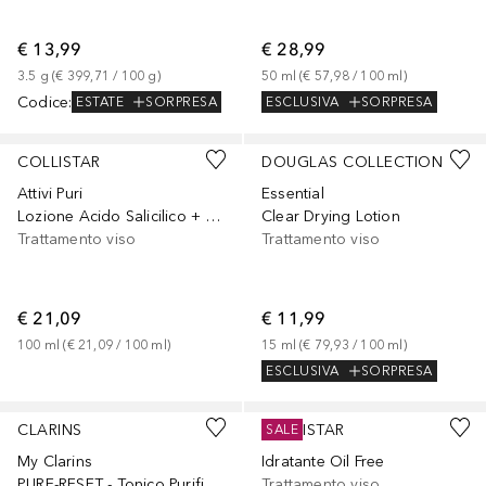
€ 13,99
€ 28,99
3.5
g
 (
€ 399,71
 / 
100
g
)
50
ml
 (
€ 57,98
 / 
100
ml
)
Codice
:
ESCLUSIVA
SORPRESA
ESTATE
SORPRESA
COLLISTAR
DOUGLAS COLLECTION
Attivi Puri
Essential
Lozione Acido Salicilico + Niacinamide
Clear Drying Lotion
Trattamento viso
Trattamento viso
€ 21,09
€ 11,99
100
ml
 (
€ 21,09
 / 
100
ml
)
15
ml
 (
€ 79,93
 / 
100
ml
)
ESCLUSIVA
SORPRESA
CLARINS
COLLISTAR
SALE
My Clarins
Idratante Oil Free
PURE-RESET - Tonico Purificante Mattificante
Trattamento viso