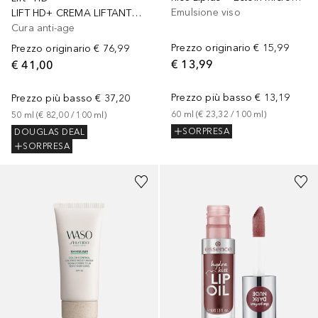
Emulsione viso
LIFT HD+ CREMA LIFTANTE RASSODANTE VISO E COLLO
Cura anti-age
Prezzo originario
€ 15,99
Prezzo originario
€ 76,99
€ 13,99
€ 41,00
Prezzo più basso
€ 13,19
Prezzo più basso
€ 37,20
60
ml
 (
€ 23,32
 / 
100
ml
)
50
ml
 (
€ 82,00
 / 
100
ml
)
SORPRESA
DOUGLAS DEAL
SORPRESA
+
5