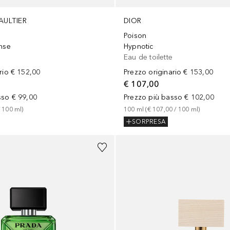
AULTIER
DIOR
Poison
ense
Hypnotic
m
Eau de toilette
rio
€ 152,00
Prezzo originario
€ 153,00
€ 107,00
sso
€ 99,00
Prezzo più basso
€ 102,00
 
100
ml
)
100
ml
 (
€ 107,00
 / 
100
ml
)
SORPRESA