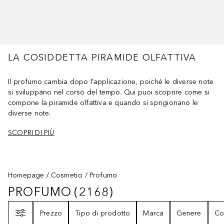
LA COSIDDETTA PIRAMIDE OLFATTIVA
Il profumo cambia dopo l'applicazione, poiché le diverse note
si sviluppano nel corso del tempo. Qui puoi scoprire come si
compone la piramide olfattiva e quando si sprigionano le
diverse note.
SCOPRI DI PIÙ
Homepage
Cosmetici
Profumo
PROFUMO
(
2168
)
PROFUMO
2168
RISULTATI
Filtri
Prezzo
Tipo di prodotto
Marca
Genere
Co