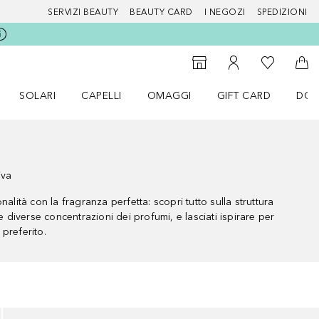
SERVIZI BEAUTY
BEAUTY CARD
I NEGOZI
SPEDIZIONI
Alla Mia Li
Storefinder
Al Mio Account
Al 
SOLARI
CAPELLI
OMAGGI
GIFT CARD
DOU
nu Make up
Apri il menu SOLARI
Apri il menu Capelli
Apri il menu OMAGGI
iva
nalità con la fragranza perfetta: scopri tutto sulla struttura
le diverse concentrazioni dei profumi, e lasciati ispirare per
preferito.