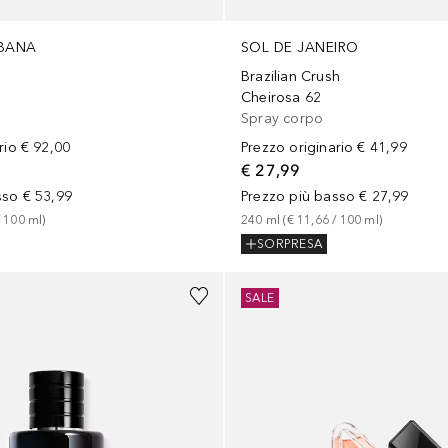
SOL DE JANEIRO
BANA
Brazilian Crush
Cheirosa 62
Spray corpo
Prezzo originario
€ 41,99
rio
€ 92,00
€ 27,99
Prezzo più basso
€ 27,99
sso
€ 53,99
240
ml
 (
€ 11,66
 / 
100
ml
)
 
100
ml
)
SORPRESA
SALE