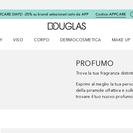
RCARE DAYS! -25% su brand selezionati solo da APP
Codice:
APPCARE
A Douglas Home
Y
VISO
CORPO
DERMOCOSMETICA
MAKE UP
menu K-BEAUTY
Apri il menu Viso
Apri il menu Corpo
Apri il menu DERMOCOSMETICA
Apri il me
PROFUMO
Trova la tua fragranza distint
Esprimi al meglio la tua perso
della piramide olfattiva e sul
trovare il tuo nuovo profumo 