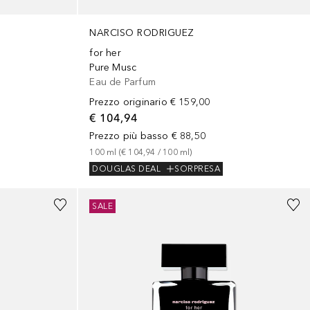
NARCISO RODRIGUEZ
for her
Pure Musc
Eau de Parfum
Prezzo originario
€ 159,00
€ 104,94
Prezzo più basso
€ 88,50
100
ml
 (
€ 104,94
 / 
100
ml
)
DOUGLAS DEAL
SORPRESA
SALE