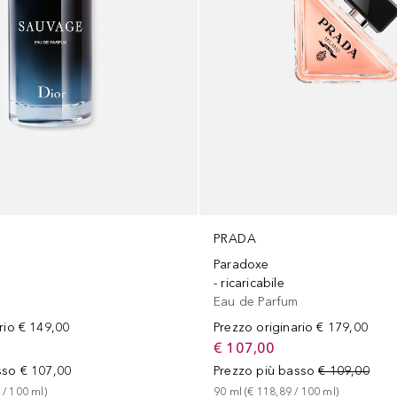
PRADA
Paradoxe
m
- ricaricabile
m
Eau de Parfum
rio
€ 149,00
Prezzo originario
€ 179,00
€ 107,00
sso
€ 107,00
Prezzo più basso
€ 109,00
 / 
100
ml
)
90
ml
 (
€ 118,89
 / 
100
ml
)