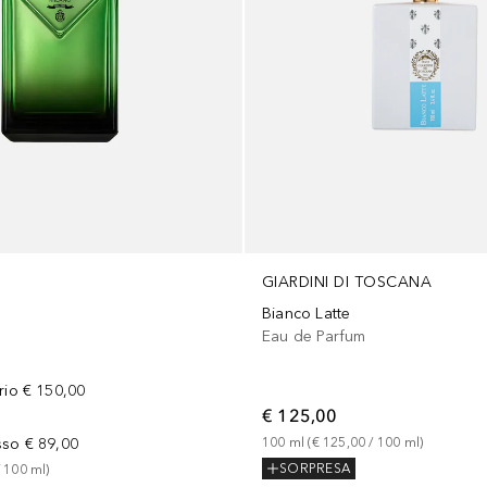
GIARDINI DI TOSCANA
Bianco Latte
m
Eau de Parfum
rio
€ 150,00
€ 125,00
sso
€ 89,00
100
ml
 (
€ 125,00
 / 
100
ml
)
SORPRESA
 
100
ml
)