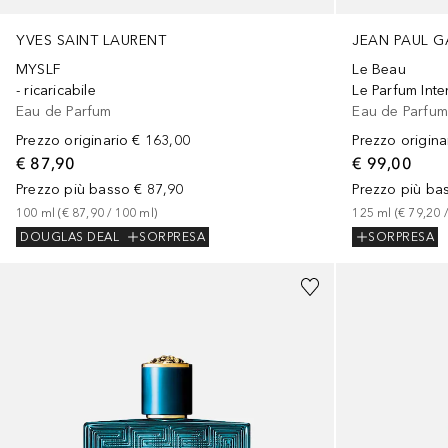
YVES SAINT LAURENT
JEAN PAUL G
MYSLF
Le Beau
- ricaricabile
Le Parfum Int
Eau de Parfum
Eau de Parfu
Prezzo originario
€ 163,00
Prezzo origina
€ 87,90
€ 99,00
Prezzo più basso
€ 87,90
Prezzo più ba
100
ml
 (
€ 87,90
 / 
100
ml
)
125
ml
 (
€ 79,20
 /
DOUGLAS DEAL
SORPRESA
SORPRESA