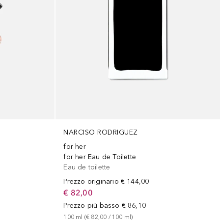
NARCISO RODRIGUEZ
for her
for her Eau de Toilette
Eau de toilette
Prezzo originario
€ 144,00
€ 82,00
Prezzo più basso
€ 86,10
100
ml
 (
€ 82,00
 / 
100
ml
)