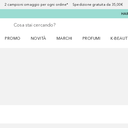
2 campioni omaggio per ogni ordine* Spedizione gratuita da 35,00€
HAI
Torna indietro
Esegui ricerca
PROMO
NOVITÀ
MARCHI
PROFUMI
K-BEAUT
Apri il menu PROMO
Apri il menu NOVITÀ
Apri il menu MARCHI
Apri il menu Profumi
Apri il 
Salta