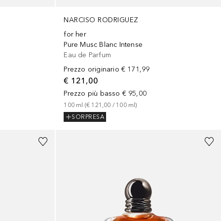
NARCISO RODRIGUEZ
for her
Pure Musc Blanc Intense
Eau de Parfum
Prezzo originario
€ 171,99
€ 121,00
Prezzo più basso
€ 95,00
100
ml
 (
€ 121,00
 / 
100
ml
)
SORPRESA