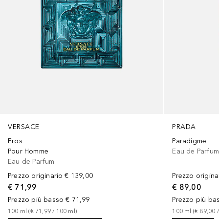
VERSACE
PRADA
Eros
Paradigme
Pour Homme
Eau de Parfu
Eau de Parfum
Prezzo originario
€ 139,00
Prezzo origina
€ 71,99
€ 89,00
Prezzo più basso
€ 71,99
Prezzo più ba
100
ml
 (
€ 71,99
 / 
100
ml
)
100
ml
 (
€ 89,00
 /