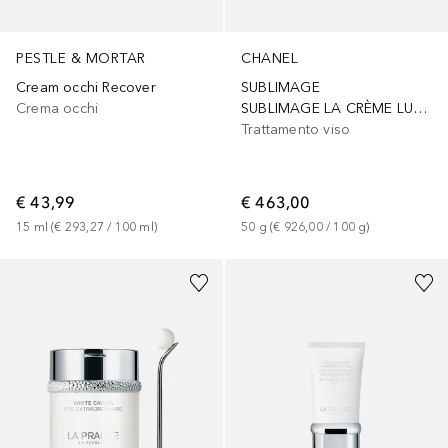
PESTLE & MORTAR
CHANEL
Cream occhi Recover
SUBLIMAGE
Crema occhi
SUBLIMAGE LA CRÈME LUMIÈRE
Trattamento viso
€ 43,99
€ 463,00
15
ml
 (
€ 293,27
 / 
100
ml
)
50
g
 (
€ 926,00
 / 
100
g
)
Sponsorizzato
Sponsorizzato