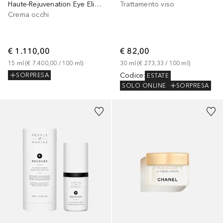
Haute-Rejuvenation Eye Elixir, Siero Occhi
Trattamento viso
Crema occhi
€ 1.110,00
€ 82,00
15
ml
 (
€ 7.400,00
 / 
100
ml
)
30
ml
 (
€ 273,33
 / 
100
ml
)
Codice
:
SORPRESA
ESTATE
SOLO ONLINE
SORPRESA