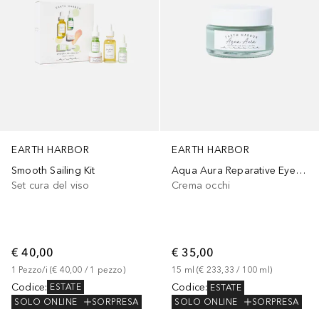
EARTH HARBOR
EARTH HARBOR
Smooth Sailing Kit
Aqua Aura Reparative Eye Creme
Set cura del viso
Crema occhi
€ 40,00
€ 35,00
1
Pezzo/i
 (
€ 40,00
 / 
1
pezzo
)
15
ml
 (
€ 233,33
 / 
100
ml
)
Codice
:
Codice
:
ESTATE
ESTATE
SOLO ONLINE
SORPRESA
SOLO ONLINE
SORPRESA