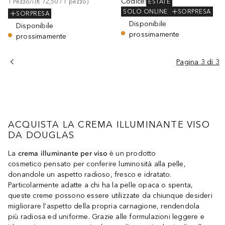
Codice
:
ESTATE
1
Pezzo/i
 (
€ 72,50
 / 
1
pezzo
)
SOLO ONLINE
SORPRESA
SORPRESA
Disponibile
Disponibile
prossimamente
prossimamente
Pagina 3 di 3
ACQUISTA LA CREMA ILLUMINANTE VISO
DA DOUGLAS
La
crema illuminante per viso
è un prodotto
cosmetico pensato per conferire luminosità alla pelle,
donandole un aspetto radioso, fresco e idratato.
Particolarmente adatte a chi ha la pelle opaca o spenta,
queste creme possono essere utilizzate da chiunque desideri
migliorare l'aspetto della propria carnagione, rendendola
più radiosa ed uniforme. Grazie alle formulazioni leggere e