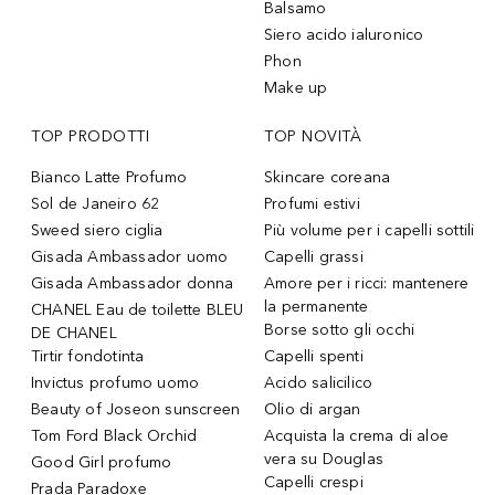
Balsamo
Siero acido ialuronico
Phon
Make up
TOP PRODOTTI
TOP NOVITÀ
Bianco Latte Profumo
Skincare coreana
Sol de Janeiro 62
Profumi estivi
Sweed siero ciglia
Più volume per i capelli sottili
Gisada Ambassador uomo
Capelli grassi
Gisada Ambassador donna
Amore per i ricci: mantenere
la permanente
CHANEL Eau de toilette BLEU
Borse sotto gli occhi
DE CHANEL
Tirtir fondotinta
Capelli spenti
Invictus profumo uomo
Acido salicilico
Beauty of Joseon sunscreen
Olio di argan
Tom Ford Black Orchid
Acquista la crema di aloe
vera su Douglas
Good Girl profumo
Capelli crespi
Prada Paradoxe