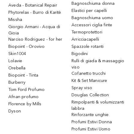
Bagnoschiuma donna
Aveda - Botanical Repair
Elastici per capelli
Phytorelax - Burro di Karitè
Bagnoschiuma uomo
Missha
Accessori ciglia finte
Giorgio Armani - Acqua di
Termoprotettori
Gioia
Narciso Rodriguez - for her
Arricciacapelli
Biopoint - Orovivo
Spazzole rotanti
Skin1004
Bigodini
Lolavie
Rulli di giada & massaggio
viso
Orebella
Cofanetto trucchi
Biopoint - Tinta
Kit & Set Manicure
Burberry
Spray viso
Tom Ford Profumo
Douglas Collection
Afnan profumo
Rimpolpanti & volumizzanti
Florence by Mills
labbra
Dyson
Rinforzante unghie
Profumi Estivi Donna
Profumi Estivi Uomo