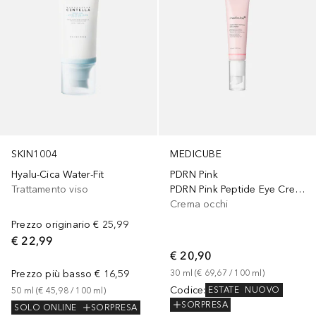
SKIN1004
MEDICUBE
Hyalu-Cica Water-Fit
PDRN Pink
Trattamento viso
PDRN Pink Peptide Eye Cream
Crema occhi
Prezzo originario
€ 25,99
€ 22,99
€ 20,90
Prezzo più basso
€ 16,59
30
ml
 (
€ 69,67
 / 
100
ml
)
Codice
:
ESTATE
NUOVO
50
ml
 (
€ 45,98
 / 
100
ml
)
SORPRESA
SOLO ONLINE
SORPRESA