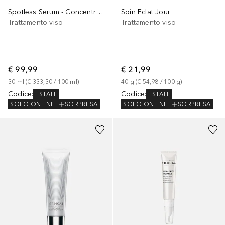
Spotless Serum - Concentrato Schiarente Illuminante Anti-Età
Soin Eclat Jour
Trattamento viso
Trattamento viso
€ 99,99
€ 21,99
30
ml
 (
€ 333,30
 / 
100
ml
)
40
g
 (
€ 54,98
 / 
100
g
)
Codice
:
Codice
:
ESTATE
ESTATE
SOLO ONLINE
SORPRESA
SOLO ONLINE
SORPRESA