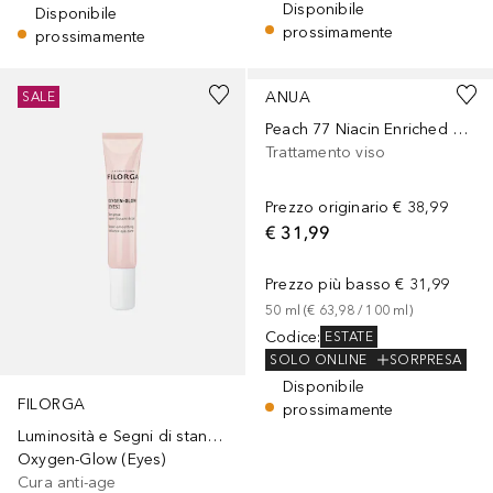
Disponibile
Disponibile
prossimamente
prossimamente
ANUA
SALE
Peach 77 Niacin Enriched Cream
Trattamento viso
Prezzo originario
€ 38,99
€ 31,99
Prezzo più basso
€ 31,99
50
ml
 (
€ 63,98
 / 
100
ml
)
Codice
:
ESTATE
SOLO ONLINE
SORPRESA
Disponibile
FILORGA
prossimamente
Luminosità e Segni di stanchezza
Oxygen-Glow (Eyes)
Cura anti-age