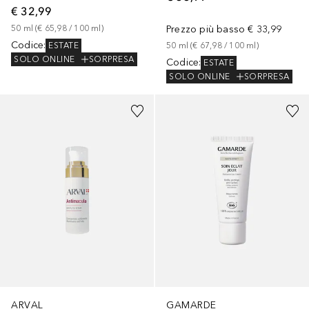
€ 32,99
50
ml
 (
€ 65,98
 / 
100
ml
)
Prezzo più basso
€ 33,99
Codice
:
ESTATE
50
ml
 (
€ 67,98
 / 
100
ml
)
SOLO ONLINE
SORPRESA
Codice
:
ESTATE
SOLO ONLINE
SORPRESA
ARVAL
GAMARDE