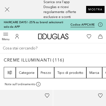
Scarica ora l'app
[navigation.slideout.screenreader]
Douglas e ricevi
MOSTRA
regolarmente offerte
esclusive e sconti
HAIRCARE DAYS! -25% su brand selezionati
Codice:
APPCARE
solo da APP
A Douglas Home
Alla Mia Li
Apri menu
Al Mio Account
Al 
Menu
Torna indietro
Esegui ricerca
CREME ILLUMINANTI
116
RISULTATI
CREME ILLUMINANTI
(
116
)
Filtri
Categorie
Prezzo
Tipo di prodotto
Marca
Note sull'ordinamento
Sponsorizzato
Sponsorizzato