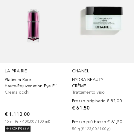
LA PRAIRIE
CHANEL
Platinum Rare
HYDRA BEAUTY
Haute-Rejuvenation Eye Elixir, Siero Occhi
CRÈME
Crema occhi
Trattamento viso
Prezzo originario
€ 82,00
€ 61,50
€ 1.110,00
15
ml
 (
€ 7.400,00
 / 
100
ml
)
Prezzo più basso
€ 61,50
SORPRESA
50
g
 (
€ 123,00
 / 
100
g
)