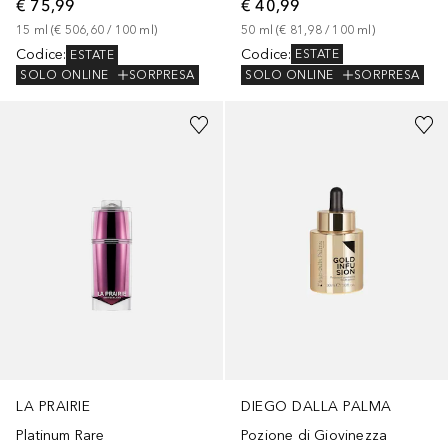
€ 40,99
€ 75,99
50
ml
 (
€ 81,98
 / 
100
ml
)
15
ml
 (
€ 506,60
 / 
100
ml
)
Codice
:
Codice
:
ESTATE
ESTATE
SOLO ONLINE
SORPRESA
SOLO ONLINE
SORPRESA
LA PRAIRIE
DIEGO DALLA PALMA
Platinum Rare
Pozione di Giovinezza