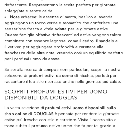
rinfrescante. Rappresentano la scelta perfetta per giornate
soleggiate e serate calde.
Note erbacee:
le essenze di menta, basilico e lavanda
aggiungono un tocco verde e aromatico che conferisce una
sensazione fresca e vitale adatta per le giornate estive.
Queste famiglie olfattive rinfrescanti ed estive vengono talora
combinate con essenze legnose, come il
cedro
, il
sandalo
e
il
vetiver
, per aggiungere profondità e carattere alla
freschezza delle altre note, creando così un equilibrio perfetto
per i profumi uomo da estate.
Se sei alla ricerca di composizioni particolari, scopri la nostra
selezione di
profumi estivi da uomo di nicchia
, perfetti per
raccontare il tuo stile ricercato anche nelle giornate più calde.
SCOPRI I PROFUMI ESTIVI PER UOMO
DISPONIBILI DA DOUGLAS
La vasta selezione di
profumi estivi uomo disponibili sullo
shop online di DOUGLAS
è pensata per rendere le giornate
estive più fresche con stile e carattere. Visita il nostro sito e
trova subito il profumo estivo uomo che fa per te: grazie a