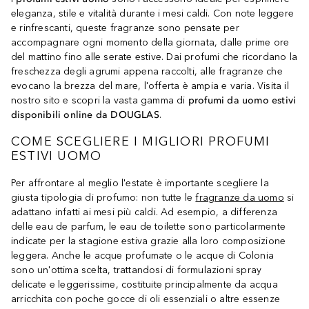
eleganza, stile e vitalità durante i mesi caldi. Con note leggere
e rinfrescanti, queste fragranze sono pensate per
accompagnare ogni momento della giornata, dalle prime ore
del mattino fino alle serate estive. Dai profumi che ricordano la
freschezza degli agrumi appena raccolti, alle fragranze che
evocano la brezza del mare, l'offerta è ampia e varia. Visita il
nostro sito e scopri la vasta gamma di
profumi da uomo estivi
disponibili online da DOUGLAS
.
COME SCEGLIERE I MIGLIORI PROFUMI
ESTIVI UOMO
Per affrontare al meglio l'estate è importante scegliere la
giusta tipologia di profumo: non tutte le
fragranze da uomo
si
adattano infatti ai mesi più caldi. Ad esempio, a differenza
delle eau de parfum, le eau de toilette sono particolarmente
indicate per la stagione estiva grazie alla loro composizione
leggera. Anche le acque profumate o le acque di Colonia
sono un'ottima scelta, trattandosi di formulazioni spray
delicate e leggerissime, costituite principalmente da acqua
arricchita con poche gocce di oli essenziali o altre essenze