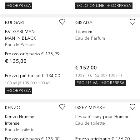
SORPRESA
SOLO ONLINE
SORPRESA
BULGARI
GISADA
BVLGARI MAN
Titanium
MAN IN BLACK
Eau de Parfum
Eau de Parfum
Prezzo originario
€ 178,99
€ 135,00
€ 152,00
Prezzo più basso
€ 134,00
100
ml
 (
€ 152,00
 / 
100
ml
)
ESCLUSIVA
SORPRESA
100
ml
 (
€ 135,00
 / 
100
ml
)
SORPRESA
Sponsorizzato
Sponsorizzato
KENZO
ISSEY MIYAKE
Kenzo Homme
L'Eau d'Issey pour Homme
Intense
Eau de toilette
Eau de toilette
Prezzo originario
€ 133,00
Prezzo originario
€ 136,00