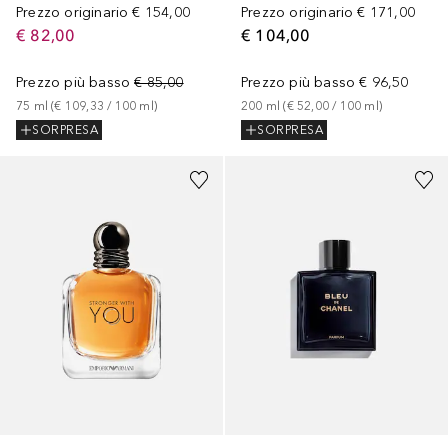
Prezzo originario
€ 154,00
Prezzo originario
€ 171,00
€ 82,00
€ 104,00
Prezzo più basso
€ 85,00
Prezzo più basso
€ 96,50
75
ml
 (
€ 109,33
 / 
100
ml
)
200
ml
 (
€ 52,00
 / 
100
ml
)
SORPRESA
SORPRESA