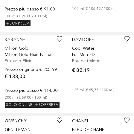
Prezzo più basso
€ 91,00
100
ml
 (
€ 106,49
 / 
100
ml
)
100
ml
 (
€ 91,00
 / 
100
ml
)
SORPRESA
RABANNE
DAVIDOFF
Million Gold
Cool Water
Million Gold Elixir Parfum
For Men EDT
Profumo Elixir
Eau de toilette
Prezzo originario
€ 205,99
€ 82,19
€ 138,00
Prezzo più basso
€ 114,00
125
ml
 (
€ 65,75
 / 
100
ml
)
200
ml
 (
€ 69,00
 / 
100
ml
)
SOLO ONLINE
SORPRESA
GIVENCHY
CHANEL
GENTLEMAN
BLEU DE CHANEL