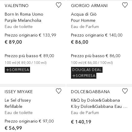
VALENTINO
GIORGIO ARMANI
Born In Roma Uomo
Acqua di Giò
Purple Melancholia
Pour Homme
Eau de toilette
Eau de Parfum
Prezzo originario
€ 133,99
Prezzo originario
€ 140,00
€ 89,00
€ 86,00
Prezzo più basso
€ 89,00
Prezzo più basso
€ 86,00
100
ml
 (
€ 89,00
 / 
100
ml
)
100
ml
 (
€ 86,00
 / 
100
ml
)
SORPRESA
DOUGLAS DEAL
SORPRESA
Sponsorizzato
Sponsorizzato
ISSEY MIYAKE
DOLCE&GABBANA
Le Sel d‘Issey
K&Q by Dolce&Gabbana
Refillable
K by Dolce&Gabbana Eau de Parfum Intense
Eau de toilette
Eau de Parfum
Prezzo originario
€ 97,00
€ 140,19
€ 56,99