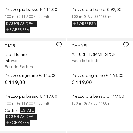
Prezzo più basso
€ 114,00
Prezzo più basso
€ 92,00
100
ml
 (
€ 119,00
 / 
100
ml
)
100
ml
 (
€ 99,00
 / 
100
ml
)
DOUGLAS DEAL
SORPRESA
SORPRESA
DIOR
CHANEL
Dior Homme
ALLURE HOMME SPORT
Intense
Eau de toilette
Eau de Parfum
Prezzo originario
€ 145,00
Prezzo originario
€ 168,00
€ 119,00
€ 119,00
Prezzo più basso
€ 119,00
Prezzo più basso
€ 119,00
100
ml
 (
€ 119,00
 / 
100
ml
)
150
ml
 (
€ 79,33
 / 
100
ml
)
Codice
:
ESTATE
DOUGLAS DEAL
SORPRESA