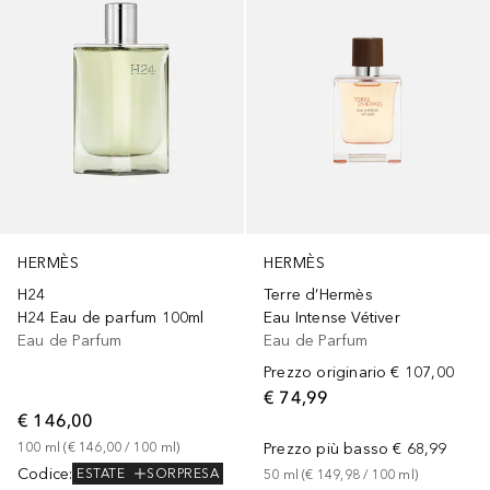
HERMÈS
HERMÈS
H24
Terre d’Hermès
H24 Eau de parfum 100ml
Eau Intense Vétiver
Eau de Parfum
Eau de Parfum
Prezzo originario
€ 107,00
€ 74,99
€ 146,00
100
ml
 (
€ 146,00
 / 
100
ml
)
Prezzo più basso
€ 68,99
Codice
:
ESTATE
SORPRESA
50
ml
 (
€ 149,98
 / 
100
ml
)