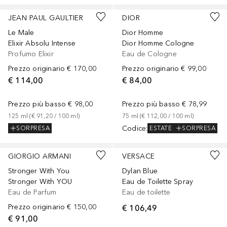
JEAN PAUL GAULTIER
DIOR
Le Male
Dior Homme
Elixir Absolu Intense
Dior Homme Cologne
Profumo Elixir
Eau de Cologne
Prezzo originario
€ 170,00
Prezzo originario
€ 99,00
€ 114,00
€ 84,00
Prezzo più basso
€ 98,00
Prezzo più basso
€ 78,99
125
ml
 (
€ 91,20
 / 
100
ml
)
75
ml
 (
€ 112,00
 / 
100
ml
)
Codice
:
SORPRESA
ESTATE
SORPRESA
GIORGIO ARMANI
VERSACE
Stronger With You
Dylan Blue
Stronger With YOU
Eau de Toilette Spray
Eau de Parfum
Eau de toilette
Prezzo originario
€ 150,00
€ 106,49
€ 91,00