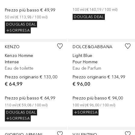
Prezzo più basso
€ 49,99
100
ml
 (
€ 140,19
 / 
100
ml
)
DOUGLAS DEAL
50
ml
 (
€ 113,98
 / 
100
ml
)
DOUGLAS DEAL
SORPRESA
KENZO
DOLCE&GABBANA
Kenzo Homme
Light Blue
Intense
Pour Homme
Eau de toilette
Eau de Parfum
Prezzo originario
€ 133,00
Prezzo originario
€ 134,99
€ 64,99
€ 96,00
Prezzo più basso
€ 64,99
Prezzo più basso
€ 94,00
110
ml
 (
€ 59,08
 / 
100
ml
)
100
ml
 (
€ 96,00
 / 
100
ml
)
DOUGLAS DEAL
SORPRESA
SORPRESA
GIORGIO ARMANI
VALENTINO