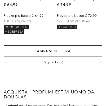
€ 64,99
€ 74,99
Prezzo più basso
€ 64,99
Prezzo più basso
€ 72,99
110
ml
 (
€ 59,08
 / 
100
ml
)
125
ml
 (
€ 59,99
 / 
100
ml
)
DOUGLAS DEAL
SORPRESA
SORPRESA
PAGINA SUCCESSIVA
Pagina 1 di 6
ACQUISTA I PROFUMI ESTIVI UOMO DA
DOUGLAS
I
profumi estivi uomo
sono l'accessorio ideale per esprimere