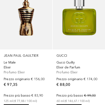
GUCCI
JEAN PAUL GAULTIER
Gucci Guilty
Le Male
Elixir de Parfum
Elixir
Profumo Elixir
Profumo Elixir
Prezzo originario
€ 174,00
Prezzo originario
€ 156,00
€ 88,00
€ 97,35
Prezzo più basso
€ 99,00
Prezzo più basso
€ 83,90
60
ml
 (
€ 146,67
 / 
100
ml
)
125
ml
 (
€ 77,88
 / 
100
ml
)