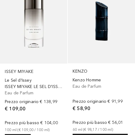
KENZO
ISSEY MIYAKE
Kenzo Homme
Le Sel d‘Issey
Eau de Parfum
ISSEY MIYAKE LE SEL D'ISSEY EAU DE PARFUM
Eau de Parfum
Prezzo originario
€ 91,99
Prezzo originario
€ 138,99
€ 58,90
€ 109,00
Prezzo più basso
€ 56,01
Prezzo più basso
€ 104,00
60
ml
 (
€ 98,17
 / 
100
ml
)
100
ml
 (
€ 109,00
 / 
100
ml
)