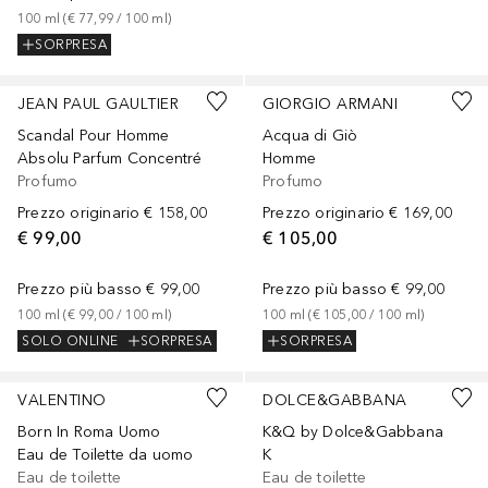
100
ml
 (
€ 77,99
 / 
100
ml
)
SORPRESA
JEAN PAUL GAULTIER
GIORGIO ARMANI
Scandal Pour Homme
Acqua di Giò
Absolu Parfum Concentré
Homme
Profumo
Profumo
Prezzo originario
€ 158,00
Prezzo originario
€ 169,00
€ 99,00
€ 105,00
Prezzo più basso
€ 99,00
Prezzo più basso
€ 99,00
100
ml
 (
€ 99,00
 / 
100
ml
)
100
ml
 (
€ 105,00
 / 
100
ml
)
SOLO ONLINE
SORPRESA
SORPRESA
VALENTINO
DOLCE&GABBANA
Born In Roma Uomo
K&Q by Dolce&Gabbana
Eau de Toilette da uomo
K
Eau de toilette
Eau de toilette