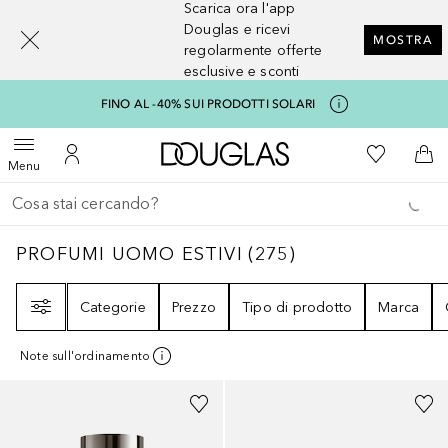
Scarica ora l'app
[navigation.slideout.screenreader]
Douglas e ricevi
MOSTRA
regolarmente offerte
esclusive e sconti
FINO AL -40% SUI PRODOTTI SOLARI
A Douglas Home
Alla Mia Li
Apri menu
Al Mio Account
Al 
Menu
Torna indietro
Esegui ricerca
PROFUMI UOMO ESTIVI
275
RISULTATI
PROFUMI UOMO ESTIVI
(
275
)
Filtri
Categorie
Prezzo
Tipo di prodotto
Marca
Note sull'ordinamento
Sponsorizzato
Sponsorizzato