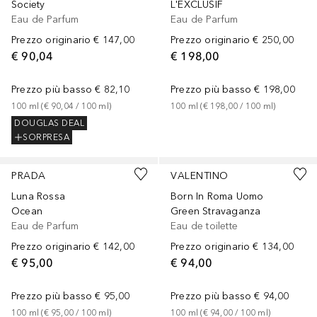
Society
L'EXCLUSIF
Eau de Parfum
Eau de Parfum
Prezzo originario
€ 147,00
Prezzo originario
€ 250,00
€ 90,04
€ 198,00
Prezzo più basso
€ 82,10
Prezzo più basso
€ 198,00
100
ml
 (
€ 90,04
 / 
100
ml
)
100
ml
 (
€ 198,00
 / 
100
ml
)
DOUGLAS DEAL
SORPRESA
PRADA
VALENTINO
Luna Rossa
Born In Roma Uomo
Ocean
Green Stravaganza
Eau de Parfum
Eau de toilette
Prezzo originario
€ 142,00
Prezzo originario
€ 134,00
€ 95,00
€ 94,00
Prezzo più basso
€ 95,00
Prezzo più basso
€ 94,00
100
ml
 (
€ 95,00
 / 
100
ml
)
100
ml
 (
€ 94,00
 / 
100
ml
)