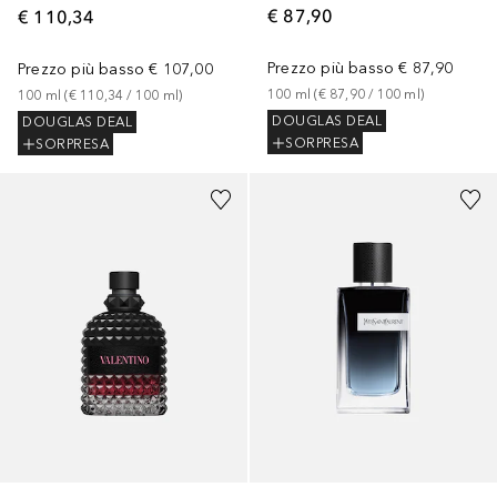
€ 87,90
€ 110,34
Prezzo più basso
€ 87,90
Prezzo più basso
€ 107,00
100
ml
 (
€ 87,90
 / 
100
ml
)
100
ml
 (
€ 110,34
 / 
100
ml
)
DOUGLAS DEAL
DOUGLAS DEAL
SORPRESA
SORPRESA