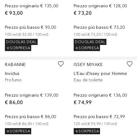
Prezzo originario
€ 135,00
Prezzo originario
€ 128,00
€ 93,00
€ 73,20
Prezzo più basso
€ 93,00
Prezzo più basso
€ 73,20
100
ml
 (
€ 93,00
 / 
100
ml
)
100
ml
 (
€ 73,20
 / 
100
ml
)
DOUGLAS DEAL
DOUGLAS DEAL
SORPRESA
SORPRESA
RABANNE
ISSEY MIYAKE
Invictus
L'Eau d'Issey pour Homme
Profumo
Eau de toilette
Prezzo originario
€ 139,00
Prezzo originario
€ 136,00
€ 86,00
€ 74,99
Prezzo più basso
€ 86,00
Prezzo più basso
€ 72,99
100
ml
 (
€ 86,00
 / 
100
ml
)
125
ml
 (
€ 59,99
 / 
100
ml
)
SORPRESA
SORPRESA