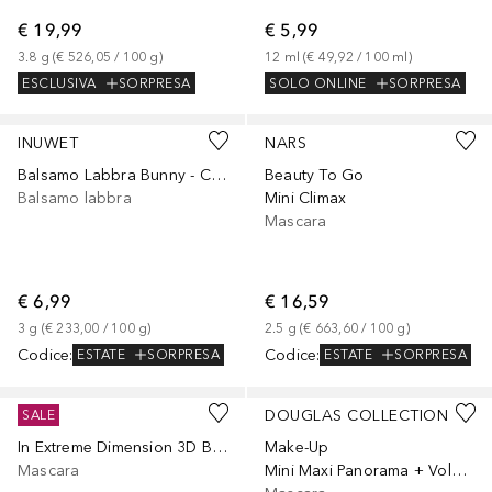
€ 19,99
€ 5,99
3.8
g
 (
€ 526,05
 / 
100
g
)
12
ml
 (
€ 49,92
 / 
100
ml
)
ESCLUSIVA
SORPRESA
SOLO ONLINE
SORPRESA
+
7
INUWET
NARS
Balsamo Labbra Bunny - Cola
Beauty To Go
Balsamo labbra
Mini Climax
Mascara
€ 6,99
€ 16,59
3
g
 (
€ 233,00
 / 
100
g
)
2.5
g
 (
€ 663,60
 / 
100
g
)
Codice
:
Codice
:
ESTATE
SORPRESA
ESTATE
SORPRESA
MAC
DOUGLAS COLLECTION
SALE
In Extreme Dimension 3D Black Lash Mascara
Make-Up
Mascara
Mini Maxi Panorama + Volume Mascara