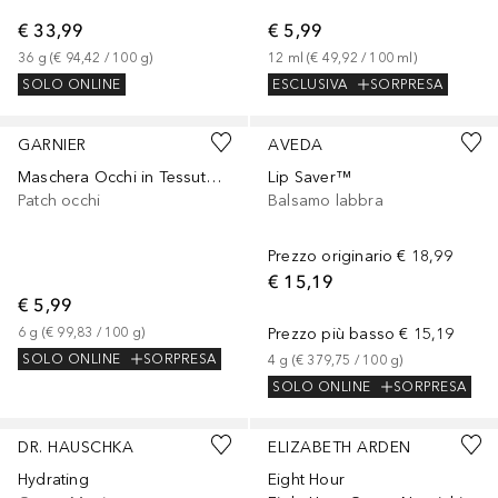
€ 33,99
€ 5,99
36
g
 (
€ 94,42
 / 
100
g
)
12
ml
 (
€ 49,92
 / 
100
ml
)
SOLO ONLINE
ESCLUSIVA
SORPRESA
GARNIER
AVEDA
Maschera Occhi in Tessuto Arricchita con 1/2 Milione di Frazioni di Probiotici
Lip Saver™
Patch occhi
Balsamo labbra
Prezzo originario
€ 18,99
€ 15,19
€ 5,99
6
g
 (
€ 99,83
 / 
100
g
)
Prezzo più basso
€ 15,19
SOLO ONLINE
SORPRESA
4
g
 (
€ 379,75
 / 
100
g
)
SOLO ONLINE
SORPRESA
DR. HAUSCHKA
ELIZABETH ARDEN
Hydrating
Eight Hour