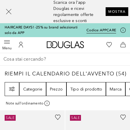
Scarica ora l'app
[navigation.slideout.screenreader]
Douglas e ricevi
MOSTRA
regolarmente offerte
esclusive e sconti
HAIRCARE DAYS! -25% su brand selezionati
Codice:
APPCARE
solo da APP
A Douglas Home
Alla Mia Li
Apri menu
Al Mio Account
Al 
Menu
Torna indietro
Esegui ricerca
RIEMPI IL CALENDARIO DELL'AVVENTO
54
RIEMPI IL CALENDARIO DELL'AVVENTO
(
54
)
Filtri
Categorie
Prezzo
Tipo di prodotto
Marca
Note sull'ordinamento
SALE
SALE