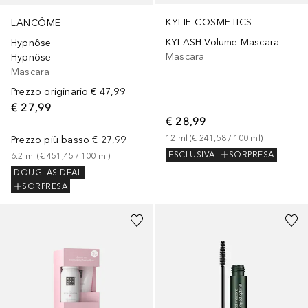
KYLIE COSMETICS
LANCÔME
KYLASH Volume Mascara
Hypnôse
Mascara
Hypnôse
Mascara
Prezzo originario
€ 47,99
€ 27,99
€ 28,99
12
ml
 (
€ 241,58
 / 
100
ml
)
Prezzo più basso
€ 27,99
ESCLUSIVA
SORPRESA
6.2
ml
 (
€ 451,45
 / 
100
ml
)
DOUGLAS DEAL
SORPRESA
+
1