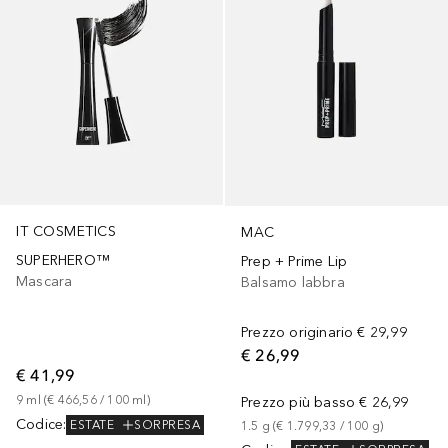
IT COSMETICS
MAC
SUPERHERO™
Prep + Prime Lip
Mascara
Balsamo labbra
Prezzo originario
€ 29,99
€ 26,99
€ 41,99
9
ml
 (
€ 466,56
 / 
100
ml
)
Prezzo più basso
€ 26,99
Codice
:
ESTATE
SORPRESA
1.5
g
 (
€ 1.799,33
 / 
100
g
)