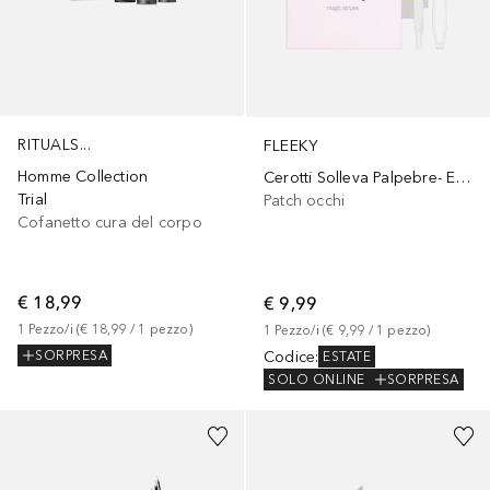
RITUALS...
FLEEKY
Homme Collection
Cerotti Solleva Palpebre- Effetto lifting per palpebre cadenti
Trial
Patch occhi
Cofanetto cura del corpo
€ 18,99
€ 9,99
1
Pezzo/i
 (
€ 18,99
 / 
1
pezzo
)
1
Pezzo/i
 (
€ 9,99
 / 
1
pezzo
)
Codice
:
SORPRESA
ESTATE
SOLO ONLINE
SORPRESA