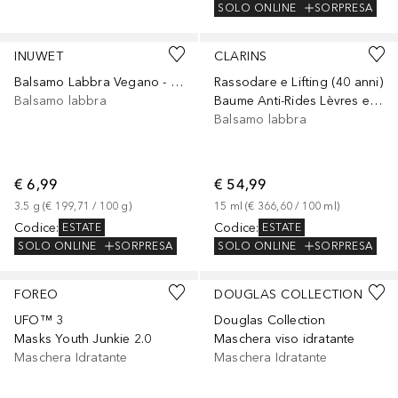
SOLO ONLINE
SORPRESA
+
4
INUWET
CLARINS
Balsamo Labbra Vegano - Metal Edition
Rassodare e Lifting (40 anni)
Balsamo labbra
Baume Anti-Rides Lèvres et Contour
Balsamo labbra
€ 6,99
€ 54,99
3.5
g
 (
€ 199,71
 / 
100
g
)
15
ml
 (
€ 366,60
 / 
100
ml
)
Codice
:
Codice
:
ESTATE
ESTATE
SOLO ONLINE
SORPRESA
SOLO ONLINE
SORPRESA
FOREO
DOUGLAS COLLECTION
UFO™ 3
Douglas Collection
Masks Youth Junkie 2.0
Maschera viso idratante
Maschera Idratante
Maschera Idratante