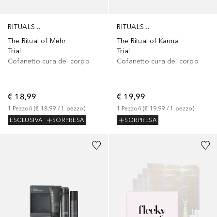
RITUALS...
RITUALS...
The Ritual of Mehr
The Ritual of Karma
Trial
Trial
Cofanetto cura del corpo
Cofanetto cura del corpo
€ 18,99
€ 19,99
1
Pezzo/i
 (
€ 18,99
 / 
1
pezzo
)
1
Pezzo/i
 (
€ 19,99
 / 
1
pezzo
)
ESCLUSIVA
SORPRESA
SORPRESA