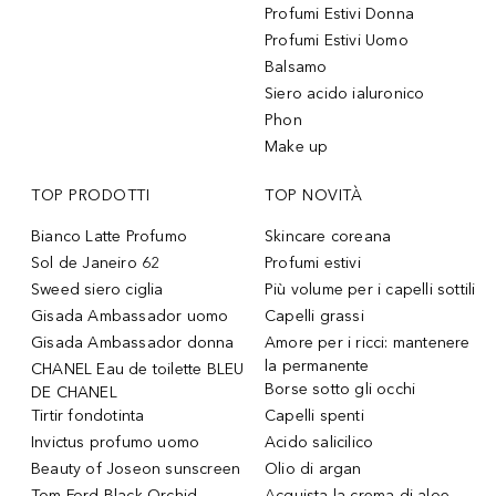
Profumi Estivi Donna
Profumi Estivi Uomo
Balsamo
Siero acido ialuronico
Phon
Make up
TOP PRODOTTI
TOP NOVITÀ
Bianco Latte Profumo
Skincare coreana
Sol de Janeiro 62
Profumi estivi
Sweed siero ciglia
Più volume per i capelli sottili
Gisada Ambassador uomo
Capelli grassi
Gisada Ambassador donna
Amore per i ricci: mantenere
la permanente
CHANEL Eau de toilette BLEU
Borse sotto gli occhi
DE CHANEL
Tirtir fondotinta
Capelli spenti
Invictus profumo uomo
Acido salicilico
Beauty of Joseon sunscreen
Olio di argan
Tom Ford Black Orchid
Acquista la crema di aloe