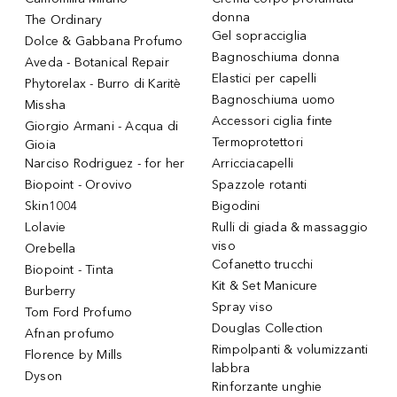
donna
The Ordinary
Gel sopracciglia
Dolce & Gabbana Profumo
Bagnoschiuma donna
Aveda - Botanical Repair
Elastici per capelli
Phytorelax - Burro di Karitè
Bagnoschiuma uomo
Missha
Accessori ciglia finte
Giorgio Armani - Acqua di
Termoprotettori
Gioia
Narciso Rodriguez - for her
Arricciacapelli
Biopoint - Orovivo
Spazzole rotanti
Skin1004
Bigodini
Lolavie
Rulli di giada & massaggio
viso
Orebella
Cofanetto trucchi
Biopoint - Tinta
Kit & Set Manicure
Burberry
Spray viso
Tom Ford Profumo
Douglas Collection
Afnan profumo
Rimpolpanti & volumizzanti
Florence by Mills
labbra
Dyson
Rinforzante unghie