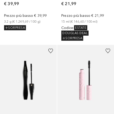
€ 21,99
€ 39,99
Prezzo più basso
€ 21,99
Prezzo più basso
€ 39,99
15
ml
 (
€ 146,60
 / 
100
ml
)
3.2
g
 (
€ 1.249,69
 / 
100
g
)
Codice
:
ESTATE
SORPRESA
DOUGLAS DEAL
SORPRESA