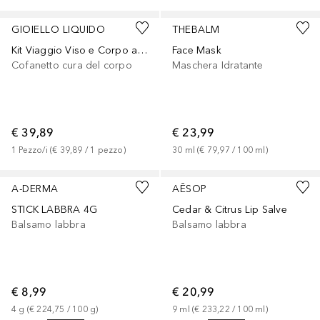
GIOIELLO LIQUIDO
THEBALM
Kit Viaggio Viso e Corpo azione nutriente ed esfoliante
Face Mask
Cofanetto cura del corpo
Maschera Idratante
€ 39,89
€ 23,99
1
Pezzo/i
 (
€ 39,89
 / 
1
pezzo
)
30
ml
 (
€ 79,97
 / 
100
ml
)
A-DERMA
AĒSOP
STICK LABBRA 4G
Cedar & Citrus Lip Salve
Balsamo labbra
Balsamo labbra
€ 8,99
€ 20,99
4
g
 (
€ 224,75
 / 
100
g
)
9
ml
 (
€ 233,22
 / 
100
ml
)