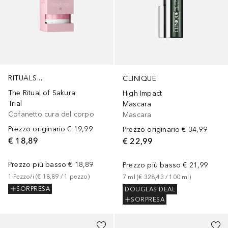
RITUALS...
CLINIQUE
The Ritual of Sakura
High Impact
Trial
Mascara
Cofanetto cura del corpo
Mascara
Prezzo originario
€ 19,99
Prezzo originario
€ 34,99
€ 18,89
€ 22,99
Prezzo più basso
€ 18,89
Prezzo più basso
€ 21,99
1
Pezzo/i
 (
€ 18,89
 / 
1
pezzo
)
7
ml
 (
€ 328,43
 / 
100
ml
)
SORPRESA
DOUGLAS DEAL
SORPRESA
+
3