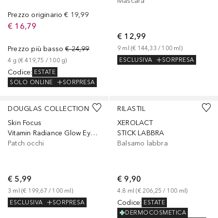
Mascara
Prezzo originario
€ 19,99
€ 16,79
€ 12,99
Prezzo più basso
€ 24,99
9
ml
 (
€ 144,33
 / 
100
ml
)
ESCLUSIVA
SORPRESA
4
g
 (
€ 419,75
 / 
100
g
)
Codice
:
ESTATE
SOLO ONLINE
SORPRESA
DOUGLAS COLLECTION
RILASTIL
Skin Focus
XEROLACT
Vitamin Radiance Glow Eye Patches
STICK LABBRA
Patch occhi
Balsamo labbra
€ 5,99
€ 9,90
3
ml
 (
€ 199,67
 / 
100
ml
)
4.8
ml
 (
€ 206,25
 / 
100
ml
)
Codice
:
ESCLUSIVA
SORPRESA
ESTATE
DERMOCOSMETICA