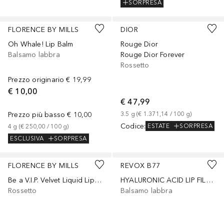
SORPRESA
FLORENCE BY MILLS
DIOR
Oh Whale! Lip Balm
Rouge Dior
Balsamo labbra
Rouge Dior Forever
Rossetto
Prezzo originario
€ 19,99
€ 10,00
€ 47,99
Prezzo più basso
€ 10,00
3.5
g
 (
€ 1.371,14
 / 
100
g
)
Codice
:
ESTATE
SORPRESA
4
g
 (
€ 250,00
 / 
100
g
)
ESCLUSIVA
SORPRESA
+
5
FLORENCE BY MILLS
REVOX B77
Be a V.I.P. Velvet Liquid Lipstick
HYALURONIC ACID LIP FILLER
Rossetto
Balsamo labbra