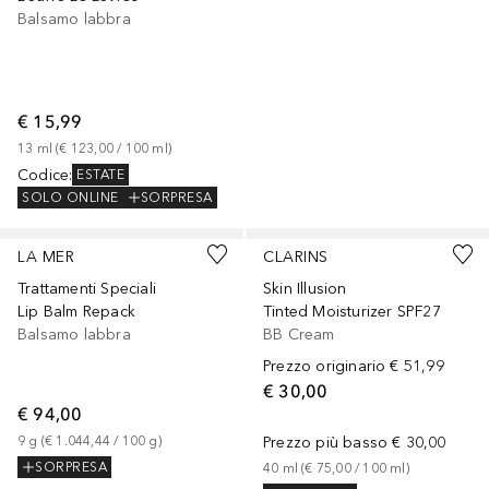
Balsamo labbra
€ 15,99
13
ml
 (
€ 123,00
 / 
100
ml
)
Codice
:
ESTATE
SOLO ONLINE
SORPRESA
+
3
LA MER
CLARINS
Trattamenti Speciali
Skin Illusion
Lip Balm Repack
Tinted Moisturizer SPF27
Balsamo labbra
BB Cream
Prezzo originario
€ 51,99
€ 30,00
€ 94,00
9
g
 (
€ 1.044,44
 / 
100
g
)
Prezzo più basso
€ 30,00
SORPRESA
40
ml
 (
€ 75,00
 / 
100
ml
)