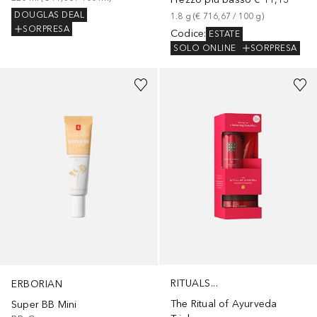
DOUGLAS DEAL
1.8
g
 (
€ 716,67
 / 
100
g
)
SORPRESA
Codice
:
ESTATE
SOLO ONLINE
SORPRESA
+
2
RITUALS...
ERBORIAN
The Ritual of Ayurveda
Super BB Mini