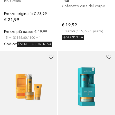
Trial
BB Cream
Cofanetto cura del corpo
Prezzo originario
€ 23,99
€ 21,99
€ 19,99
1
Pezzo/i
 (
€ 19,99
 / 
1
pezzo
)
Prezzo più basso
€ 19,99
SORPRESA
15
ml
 (
€ 146,60
 / 
100
ml
)
Codice
:
ESTATE
SORPRESA