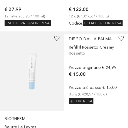
€ 27,99
€ 122,00
12
ml
 (
€ 233,25
 / 
100
ml
)
12
g
 (
€ 1.016,67
 / 
100
g
)
Codice
:
ESCLUSIVA
SORPRESA
ESTATE
SORPRESA
+
15
DIEGO DALLA PALMA
Refill Il Rossetto Creamy
Rossetto
Prezzo originario
€ 24,99
€ 15,00
Prezzo più basso
€ 15,00
3.5
g
 (
€ 428,57
 / 
100
g
)
SORPRESA
BIOTHERM
Beurre Le Levres