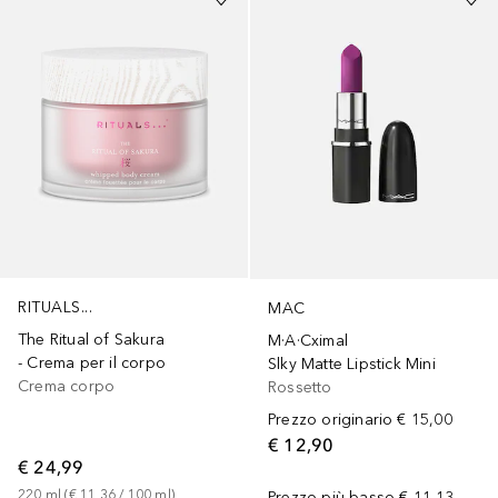
RITUALS...
MAC
The Ritual of Sakura
M·A·Cximal
- Crema per il corpo
Slky Matte Lipstick Mini
Crema corpo
Rossetto
Prezzo originario
€ 15,00
€ 12,90
€ 24,99
220
ml
 (
€ 11,36
 / 
100
ml
)
Prezzo più basso
€ 11,13