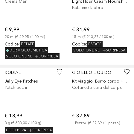
Crema Mani
Eight Hour Cream Nourishing Lip Balm Broad Spectrum Sunscreen SPF 20
Balsamo labbra
€ 9,99
€ 31,99
20
ml
 (
€ 49,95
 / 
100
ml
)
15
ml
 (
€ 213,27
 / 
100
ml
)
Codice
:
Codice
:
ESTATE
ESTATE
DERMOCOSMETICA
SOLO ONLINE
SORPRESA
SOLO ONLINE
SORPRESA
RODIAL
GIOIELLO LIQUIDO
Jelly Eye Patches
Kit viaggio: Burro corpo + Olio corpo + Scrub esfoliante + pochette
Patch occhi
Cofanetto cura del corpo
€ 18,99
€ 37,89
3
g
 (
€ 633,00
 / 
100
g
)
1
Pezzo/i
 (
€ 37,89
 / 
1
pezzo
)
ESCLUSIVA
SORPRESA